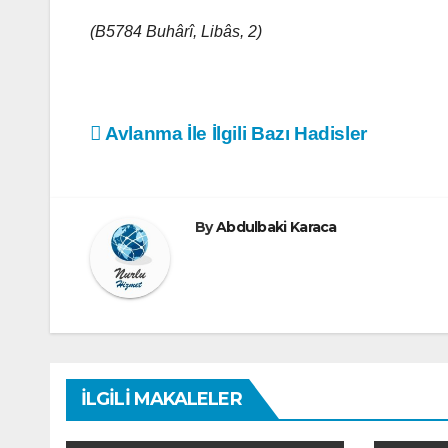
(B5784 Buhârî, Libâs, 2)
Yazı
Avlanma İle İlgili Bazı Hadisler
gezinmesi
By
Abdulbaki Karaca
İLGILI MAKALELER