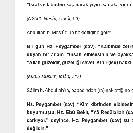
“İsraf ve kibirden kaçınarak yiyin, sadaka verin 
(N2560 Nesâî, Zekât, 66)
Abdullah b. Mes’ûd’un naklettiğine göre:
Bir gün Hz. Peygamber (sav), “Kalbinde zerr
duyan bir adam, “İnsan elbisesinin ve ayakka
“Allah güzeldir, güzelliği sever. Kibir (ise) hak
(M265 Müslim, Îmân, 147)
Sâlim b. Abdullah’ın, babasından (ra) naklettiğine 
Hz. Peygamber (sav), “Kim kibrinden elbisesi
buyurmuştu. Hz. Ebû Bekir, “Yâ Resûlallah (sav
sarkıyor.” deyince, Hz. Peygamber (sav) şu 
değilsin.”