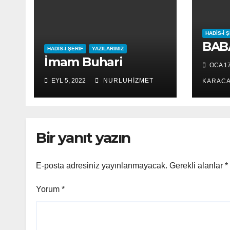
HADIS-I 
BAB
HADIS-I ŞERIF
YAZILARIMIZ
İmam Buhari
OCA 17
EYL 5, 2022
NURLUHIZMET
KARAC
Bir yanıt yazın
E-posta adresiniz yayınlanmayacak.
Gerekli alanlar
*
Yorum
*