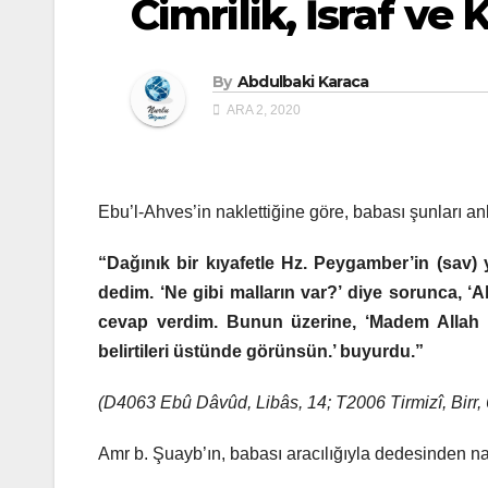
Cimrilik, İsraf ve K
By
Abdulbaki Karaca
ARA 2, 2020
Ebu’l-Ahves’in naklettiğine göre, babası şunları anl
“Dağınık bir kıyafetle Hz. Peygamber’in (sav) 
dedim. ‘Ne gibi malların var?’ diye sorunca, ‘A
cevap verdim. Bunun üzerine, ‘Madem Allah s
belirtileri üstünde görünsün.’ buyurdu.”
(D4063 Ebû Dâvûd, Libâs, 14; T2006 Tirmizî, Birr, 
Amr b. Şuayb’ın, babası aracılığıyla dedesinden na