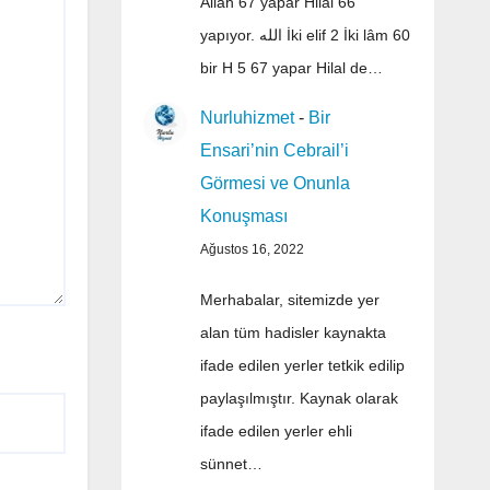
Allah 67 yapar Hilal 66
yapıyor. الله İki elif 2 İki lâm 60
bir H 5 67 yapar Hilal de…
Nurluhizmet
-
Bir
Ensari’nin Cebrail’i
Görmesi ve Onunla
Konuşması
Ağustos 16, 2022
Merhabalar, sitemizde yer
alan tüm hadisler kaynakta
ifade edilen yerler tetkik edilip
paylaşılmıştır. Kaynak olarak
ifade edilen yerler ehli
sünnet…