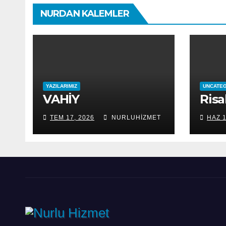
NURDAN KALEMLER
YAZILARIMIZ
UNCATE
VAHİY
Risa
TEM 17, 2026
NURLUHIZMET
HAZ 1