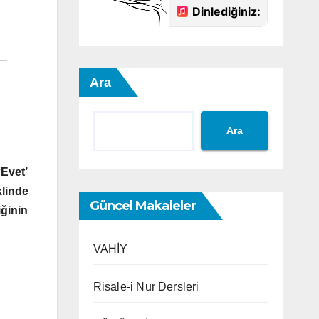
Ara
Ara
‘Evet’
klinde
Güncel Makaleler
ğinin
VAHİY
Risale-i Nur Dersleri