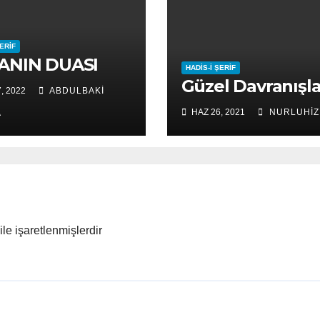
ŞERIF
ANIN DUASI
HADIS-I ŞERIF
Güzel Davranışla
, 2022
ABDULBAKI
HAZ 26, 2021
NURLUHIZ
A
ile işaretlenmişlerdir