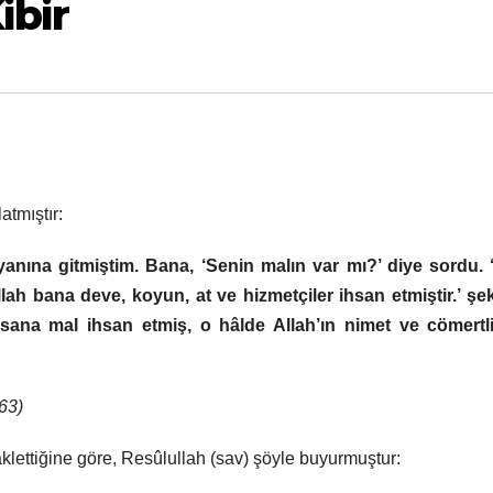
ibir
atmıştır:
yanına gitmiştim. Bana, ‘Senin malın var mı?’ diye sordu. 
llah bana deve, koyun, at ve hizmetçiler ihsan etmiştir.’ şe
ana mal ihsan etmiş, o hâlde Allah’ın nimet ve cömertli
63)
klettiğine göre, Resûlullah (sav) şöyle buyurmuştur: