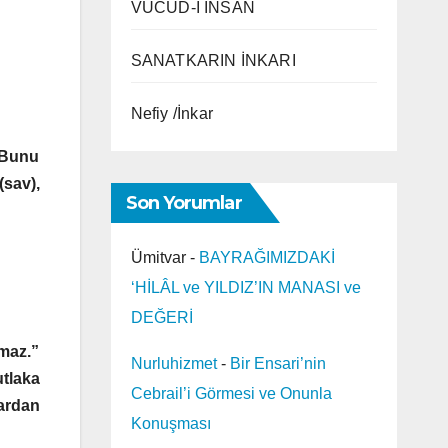
VÜCÛD-I İNSAN
SANATKARIN İNKARI
Nefiy /İnkar
 Bunu
sav),
Son Yorumlar
Ümitvar
-
BAYRAĞIMIZDAKİ
‘HİLÂL ve YILDIZ’IN MANASI ve
DEĞERİ
maz.”
Nurluhizmet
-
Bir Ensari’nin
utlaka
Cebrail’i Görmesi ve Onunla
ardan
Konuşması