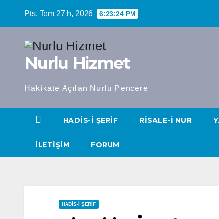
Skip
Pts. Tem 27th, 2026
6:23:25 PM
to
content
Nurlu Hizmet
Hakikate Açılan Nurlu Pencere
HADIS-I ŞERIF
RISALE-I NUR
Y
İLETIŞIM
FORUM
HADIS-I ŞERIF