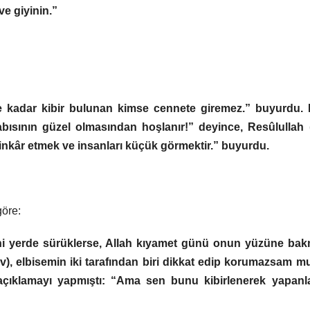
ve giyinin.”
e kadar kibir bulunan kimse cennete giremez.” buyurdu.
bısının güzel olmasından hoşlanır!” deyince, Resûlullah (
kı inkâr etmek ve insanları küçük görmektir.” buyurdu.
göre:
ni yerde sürüklerse, Allah kıyamet günü onun yüzüne bak
), elbisemin iki tarafından biri dikkat edip korumazsam m
açıklamayı yapmıştı: “Ama sen bunu kibirlenerek yapanl