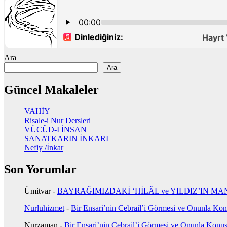
sayfalaması
Ara
Ara
Güncel Makaleler
VAHİY
Risale-i Nur Dersleri
VÜCÛD-I İNSAN
SANATKARIN İNKARI
Nefiy /İnkar
Son Yorumlar
Ümitvar
-
BAYRAĞIMIZDAKİ ‘HİLÂL ve YILDIZ’IN MA
Nurluhizmet
-
Bir Ensari’nin Cebrail’i Görmesi ve Onunla Ko
Nurzaman
-
Bir Ensari’nin Cebrail’i Görmesi ve Onunla Konu