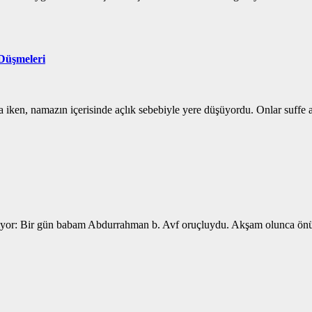
 Düşmeleri
ken, namazın içerisinde açlık sebebiyle yere düşüyordu. Onlar suffe asha
or: Bir gün babam Abdurrahman b. Avf oruçluydu. Akşam olunca önüne mü