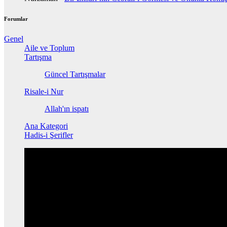
Forumlar
Genel
Aile ve Toplum
Tartışma
Güncel Tartışmalar
Risale-i Nur
Allah'ın ispatı
Ana Kategori
Hadis-i Şerifler