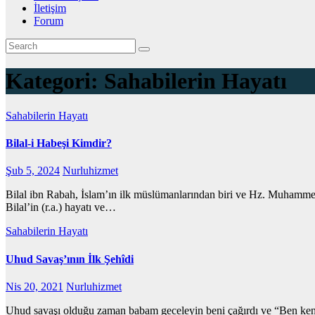
İletişim
Forum
Kategori:
Sahabilerin Hayatı
Sahabilerin Hayatı
Bilal-i Habeşi Kimdir?
Şub 5, 2024
Nurluhizmet
Bilal ibn Rabah, İslam’ın ilk müslümanlarından biri ve Hz. Muhammed
Bilal’in (r.a.) hayatı ve…
Sahabilerin Hayatı
Uhud Savaş’ının İlk Şehîdi
Nis 20, 2021
Nurluhizmet
Uhud savaşı olduğu zaman babam geceleyin beni çağırdı ve “Ben kend