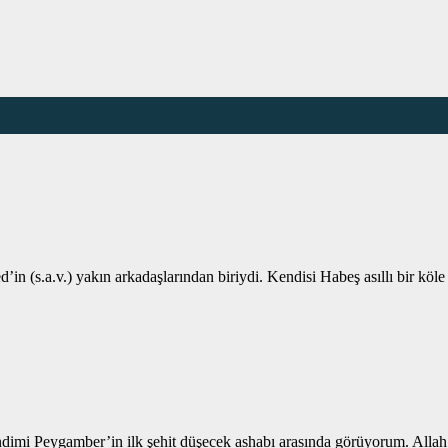
’in (s.a.v.) yakın arkadaşlarından biriydi. Kendisi Habeş asıllı bir k
imi Peygamber’in ilk şehit düşecek ashabı arasında görüyorum. Allah’a