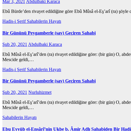
Mar 3, 2021
Abdulbaki Karaca
Ebû Bürde’den rivayet edildiğine göre Ebû Mûsâ el-Eş’arî (ra) şöyle de
Hadis-i Şerif
Sahabilerin Hayatı
Bir Gününü Peygamberle (sav) Geçiren Sahabi
Şub 20, 2021
Abdulbaki Karaca
Ebû Mûsâ el-Eş’arî’den (ra) rivayet edildiğine göre: (bir gün) O, abd
Mescide geldi,…
Hadis-i Şerif
Sahabilerin Hayatı
Bir Gününü Peygamberle (sav) Geçiren Sahabi
Şub 20, 2021
Nurluhizmet
Ebû Mûsâ el-Eş’arî’den (ra) rivayet edildiğine göre: (bir gün) O, abd
Mescide geldi,…
Sahabilerin Hayatı
Ebu Eyyüb el-Ensârî’nin Ukbe b. Âmir Adlı Sahabiden Bir Hadis