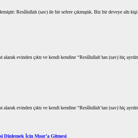
miştir: Resûlullah (sav) ile bir sefere çıkmıştık. Biz bir deveye altı k
est alarak evinden çıktı ve kendi kendine “Resûlullah’tan (sav) hiç ay
est alarak evinden çıktı ve kendi kendine “Resûlullah’tan (sav) hiç ay
i Dinlemek İçin Mısır’a Gitmesi