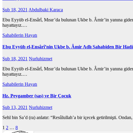
Şub 18, 2021
Abdulbaki Karaca
Ebu Eyyüb el-Ensârî, Mısır’da bulunan Ukbe b. Âmir’in yanına gidere
hayattayız.…
Sahabilerin Hayatı
Ebu Eyyüb el-Ensârî’nin Ukbe b. Âmir Adlı Sahabiden Bir Hadis
Şub 18, 2021
Nurluhizmet
Ebu Eyyüb el-Ensârî, Mısır’da bulunan Ukbe b. Âmir’in yanına gidere
hayattayız.…
Sahabilerin Hayatı
Hz. Peygamber (sas) ve Bir Çocuk
Şub 13, 2021
Nurluhizmet
Sehl bin Sa’d (ra) anlatır: “Resûlullah’a bir içecek getirilmişti. Ond
Yazı
1
2
…
8