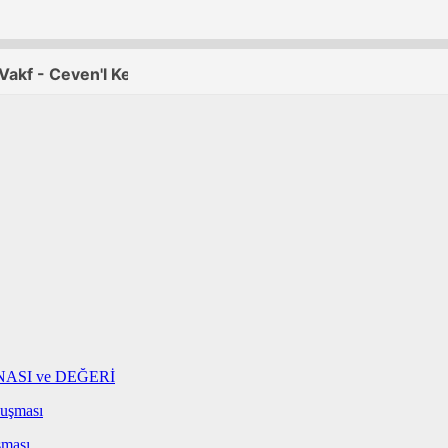
NASI ve DEĞERİ
nuşması
şması