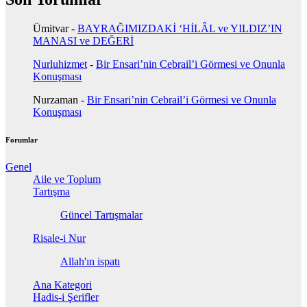
Ümitvar
-
BAYRAĞIMIZDAKİ ‘HİLÂL ve YILDIZ’IN
MANASI ve DEĞERİ
Nurluhizmet
-
Bir Ensari’nin Cebrail’i Görmesi ve Onunla
Konuşması
Nurzaman
-
Bir Ensari’nin Cebrail’i Görmesi ve Onunla
Konuşması
Forumlar
Genel
Aile ve Toplum
Tartışma
Güncel Tartışmalar
Risale-i Nur
Allah'ın ispatı
Ana Kategori
Hadis-i Şerifler