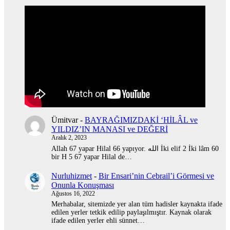
Ümitvar
-
BAYRAĞIMIZDAKİ ‘HİLÂL ve
YILDIZ’IN MANASI ve DEĞERİ
Aralık 2, 2023
Allah 67 yapar Hilal 66 yapıyor. الله İki elif 2 İki lâm 60
bir H 5 67 yapar Hilal de…
Nurluhizmet
-
Bir Ensari’nin Cebrail’i Görmesi ve
Onunla Konuşması
Ağustos 16, 2022
Merhabalar, sitemizde yer alan tüm hadisler kaynakta ifade
edilen yerler tetkik edilip paylaşılmıştır. Kaynak olarak
ifade edilen yerler ehli sünnet…