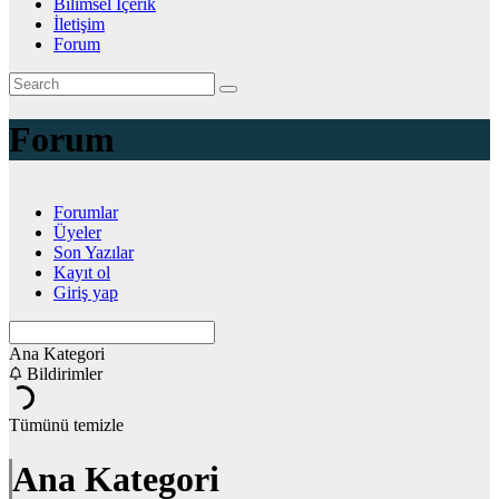
Bilimsel İçerik
İletişim
Forum
Forum
Forumlar
Üyeler
Son Yazılar
Kayıt ol
Giriş yap
Ana Kategori
Bildirimler
Tümünü temizle
Ana Kategori