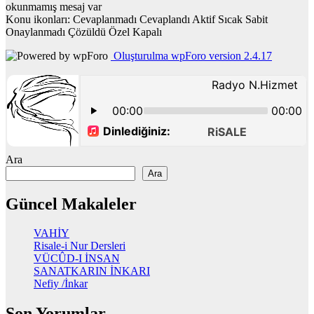
okunmamış mesaj var
Konu ikonları:
Cevaplanmadı
Cevaplandı
Aktif
Sıcak
Sabit
Onaylanmadı
Çözüldü
Özel
Kapalı
Oluşturulma wpForo version 2.4.17
Ara
Ara
Güncel Makaleler
VAHİY
Risale-i Nur Dersleri
VÜCÛD-I İNSAN
SANATKARIN İNKARI
Nefiy /İnkar
Son Yorumlar