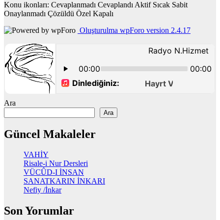
Konu ikonları:
Cevaplanmadı
Cevaplandı
Aktif
Sıcak
Sabit
Onaylanmadı
Çözüldü
Özel
Kapalı
Oluşturulma wpForo version 2.4.17
Ara
Ara
Güncel Makaleler
VAHİY
Risale-i Nur Dersleri
VÜCÛD-I İNSAN
SANATKARIN İNKARI
Nefiy /İnkar
Son Yorumlar