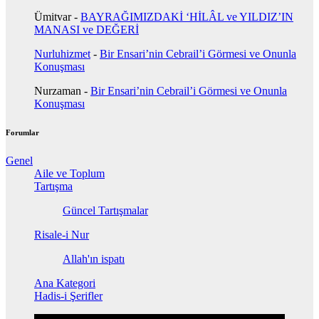
Ümitvar
-
BAYRAĞIMIZDAKİ ‘HİLÂL ve YILDIZ’IN
MANASI ve DEĞERİ
Nurluhizmet
-
Bir Ensari’nin Cebrail’i Görmesi ve Onunla
Konuşması
Nurzaman
-
Bir Ensari’nin Cebrail’i Görmesi ve Onunla
Konuşması
Forumlar
Genel
Aile ve Toplum
Tartışma
Güncel Tartışmalar
Risale-i Nur
Allah'ın ispatı
Ana Kategori
Hadis-i Şerifler