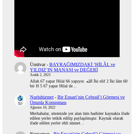
Ümitvar
-
BAYRAĞIMIZDAKİ ‘HİLÂL ve
YILDIZ’IN MANASI ve DEĞERİ
Aralık 2, 2023
Allah 67 yapar Hilal 66 yapıyor. الله İki elif 2 İki lâm 60
bir H 5 67 yapar Hilal de…
Nurluhizmet
-
Bir Ensari’nin Cebrail’i Görmesi ve
Onunla Konuşması
Ağustos 16, 2022
Merhabalar, sitemizde yer alan tüm hadisler kaynakta ifade
edilen yerler tetkik edilip paylaşılmıştır. Kaynak olarak
ifade edilen yerler ehli sünnet…
Nurzaman
-
Bir Ensari’nin Cebrail’i Görmesi ve