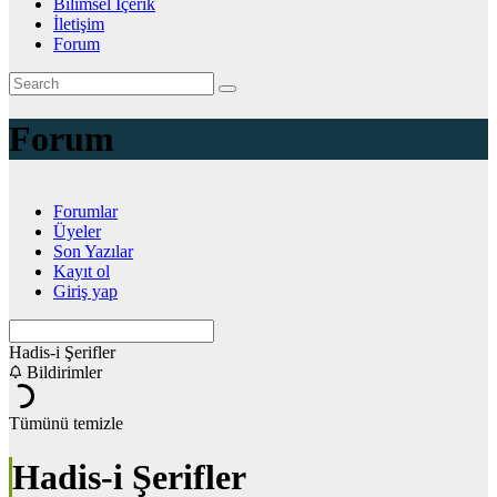
Bilimsel İçerik
İletişim
Forum
Forum
Forumlar
Üyeler
Son Yazılar
Kayıt ol
Giriş yap
Hadis-i Şerifler
Bildirimler
Tümünü temizle
Hadis-i Şerifler