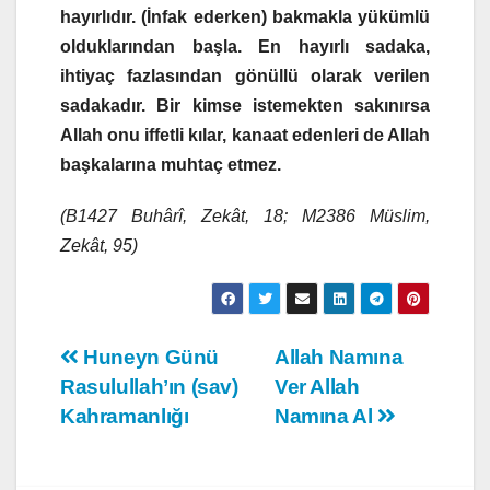
hayırlıdır. (İnfak ederken) bakmakla yükümlü
olduklarından başla. En hayırlı sadaka,
ihtiyaç fazlasından gönüllü olarak verilen
sadakadır. Bir kimse istemekten sakınırsa
Allah onu iffetli kılar, kanaat edenleri de Allah
başkalarına muhtaç etmez.
(B1427 Buhârî, Zekât, 18; M2386 Müslim,
Zekât, 95)
Yazı
Huneyn Günü
Allah Namına
Rasulullah’ın (sav)
Ver Allah
gezinmesi
Kahramanlığı
Namına Al