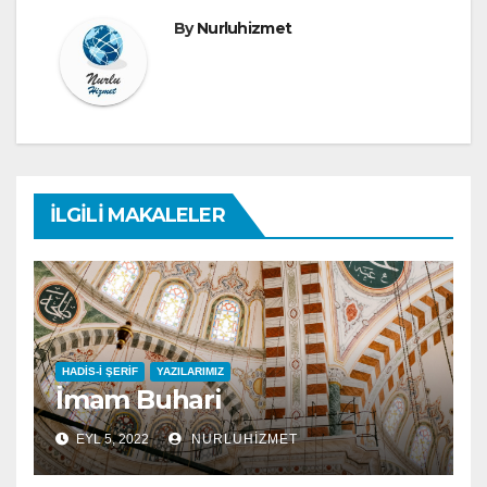
By
Nurluhizmet
İLGILI MAKALELER
HADIS-I ŞERIF
YAZILARIMIZ
İmam Buhari
EYL 5, 2022
NURLUHIZMET