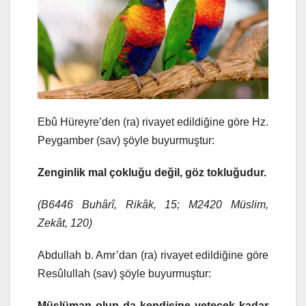
Ebû Hüreyre’den (ra) rivayet edildiğine göre Hz.
Peygamber (sav) şöyle buyurmuştur:
Zenginlik mal çokluğu değil, göz tokluğudur.
(B6446 Buhârî, Rikâk, 15; M2420 Müslim,
Zekât, 120)
Abdullah b. Amr’dan (ra) rivayet edildiğine göre
Resûlullah (sav) şöyle buyurmuştur:
Müslüman olup da kendisine yetecek kadar