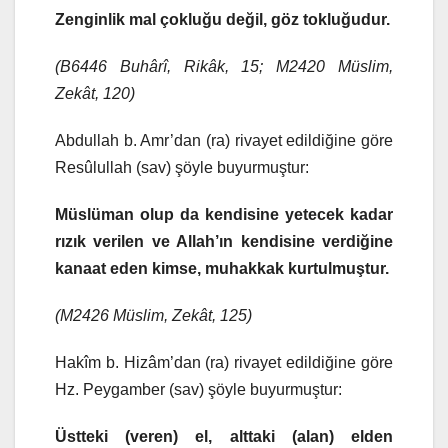
Zenginlik mal çokluğu değil, göz tokluğudur.
(B6446 Buhârî, Rikâk, 15; M2420 Müslim,
Zekât, 120)
Abdullah b. Amr’dan (ra) rivayet edildiğine göre
Resûlullah (sav) şöyle buyurmuştur:
Müslüman olup da kendisine yetecek kadar
rızık verilen ve Allah’ın kendisine verdiğine
kanaat eden kimse, muhakkak kurtulmuştur.
(M2426 Müslim, Zekât, 125)
Hakîm b. Hizâm’dan (ra) rivayet edildiğine göre
Hz. Peygamber (sav) şöyle buyurmuştur:
Üstteki (veren) el, alttaki (alan) elden