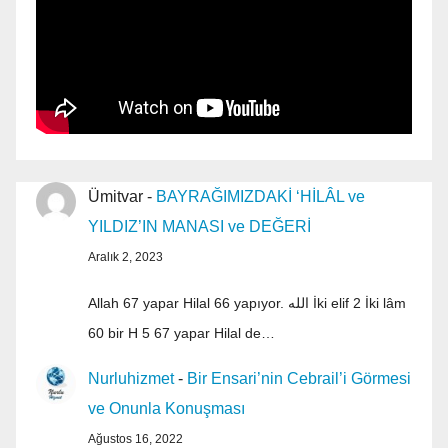
Ümitvar
-
BAYRAĞIMIZDAKİ ‘HİLÂL ve
YILDIZ’IN MANASI ve DEĞERİ
Aralık 2, 2023
Allah 67 yapar Hilal 66 yapıyor. الله İki elif 2 İki lâm
60 bir H 5 67 yapar Hilal de…
Nurluhizmet
-
Bir Ensari’nin Cebrail’i Görmesi
ve Onunla Konuşması
Ağustos 16, 2022