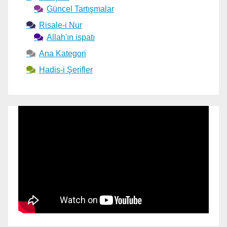
Güncel Tartışmalar
Risale-i Nur
Allah'ın ispatı
Ana Kategori
Hadis-i Şerifler