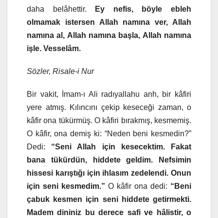
daha belâhettir.
Ey nefis, böyle ebleh
olmamak istersen Allah namına ver, Allah
namına al, Allah namına başla, Allah namına
işle. Vesselâm.
Sözler, Risale-i Nur
Bir vakit, İmam-ı Ali radıyallahu anh, bir kâfiri
yere atmış. Kılıncını çekip keseceği zaman, o
kâfir ona tükürmüş. O kâfiri bırakmış, kesmemiş.
O kâfir, ona demiş ki: “Neden beni kesmedin?”
Dedi:
“Seni Allah için kesecektim. Fakat
bana tükürdün, hiddete geldim. Nefsimin
hissesi karıştığı için ihlasım zedelendi. Onun
için seni kesmedim.”
O kâfir ona dedi:
“Beni
çabuk kesmen için seni hiddete getirmekti.
Madem dininiz bu derece safi ve hâlistir, o