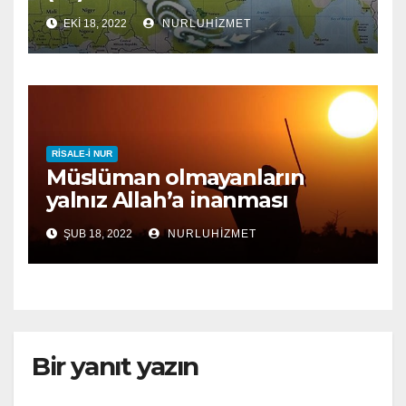
EKI 18, 2022
NURLUHIZMET
RISALE-I NUR
Müslüman olmayanların
yalnız Allah’a inanması
yeterli midir?
ŞUB 18, 2022
NURLUHIZMET
Bir yanıt yazın