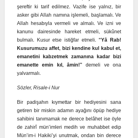
şereftir ki tarif edilmez. Vazife ise yalnız, bir
asker gibi Allah namına işlemeli, başlamalı. Ve
Allah hesabıyla vermeli ve almalı. Ve izni ve
kanunu dairesinde hareket etmeli, sükûnet
bulmalı. Kusur etse istiğfar etmeli.
“Yâ Rab!
Kusurumuzu affet, bizi kendine kul kabul et,
emanetini kabzetmek zamanına kadar bizi
emanette emin kıl, âmin!”
demeli ve ona
yalvarmalı.
Sözler, Risale-i Nur
Bir padişahın kıymettar bir hediyesini sana
getiren bir miskin adamın ayağını öpüp hediye
sahibini tanımamak ne derece belâhet ise öyle
de zahirî mün’imleri medih ve muhabbet edip
Mün’im-i Hakiki’yi unutmak, ondan bin derece