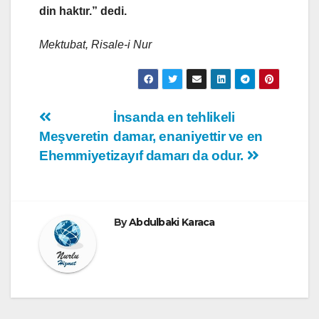
din haktır.” dedi.
Mektubat, Risale-i Nur
Yazı
İnsanda en tehlikeli
Meşveretin
damar, enaniyettir ve en
gezinmesi
Ehemmiyeti
zayıf damarı da odur.
By
Abdulbaki Karaca