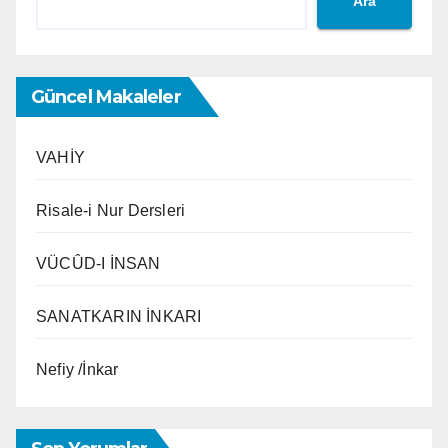
Ara
Güncel Makaleler
VAHİY
Risale-i Nur Dersleri
VÜCÛD-I İNSAN
SANATKARIN İNKARI
Nefiy /İnkar