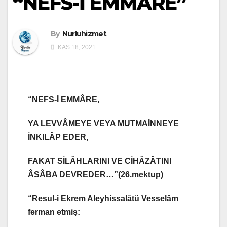
“NEFS-İ EMMÂRE”
By
Nurluhizmet
KAS 18, 2021
“NEFS-İ EMMÂRE,
YA LEVVÂMEYE VEYA MUTMAİNNEYE
İNKILÂP EDER,
FAKAT SİLÂHLARINI VE CİHÂZÂTINI
ÂSÂBA DEVREDER…”
(26.mektup)
“Resul-i Ekrem Aleyhissalâtü Vesselâm
ferman etmiş: