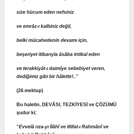
size hücum eden nefsiniz
ve emrâz-ı kalbiniz değil,
belki mücahedenin devamı için,
beşeriyet itibarıyla âsâba intikal eden
ve terakkiyât-ı daimîye sebebiyet veren,
dediğimiz gibi bir hâlettir!..”
(26.mektup)
Bu haletin, DEVÂSI, TEZKİYESİ ve ÇÖZÜMÜ
şudur ki;
“
Evvelâ
rıza-yı İlâhî
ve
iltifat-ı Rahmânî
ve