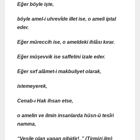
Eğer böyle işte,
böyle amel-i uhrevîde
illet
ise, o
amel
i
iptal
eder.
Eğer
müreccih
ise, o
amel
deki
ihlâsı
kırar.
Eğer
müşevvik
ise
saffeti
ni
izale
eder.
Eğer sırf
alâmet-i makbuliyet
olarak,
istemeyerek,
Cenab-ı Hak
ihsan etse
,
o amelin ve ilmin insanlarda
hüsn-ü tesîri
namına,
“
Vesile olan yapan gibidir
!..” (Tirmizi,ilm)