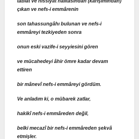
tabiat ve hissiyat halitasından (karışımından)
çıkan ve nefs-i emmârenin
son tahassungâhı bulunan ve nefs-i
emmâreyi tezkiyeden sonra
onun eski vazife-i seyyiesini gören
ve mücahedeyi âhir ömre kadar devam
ettiren
bir mânevî nefs-i emmâreyi gördüm.
Ve anladım ki, o mübarek zatlar,
hakikî nefs-i emmâreden değil,
belki mecazî bir nefs-i emmâreden şekvâ
etmişler.