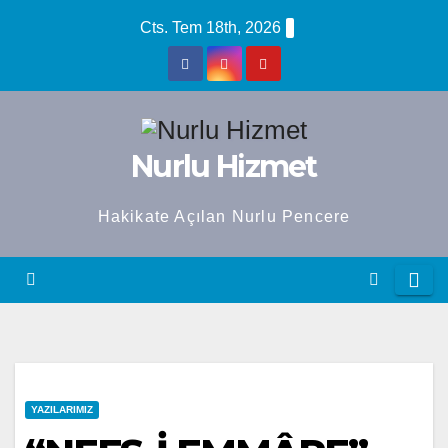
Skip
Cts. Tem 18th, 2026
to
content
Nurlu Hizmet
Hakikate Açılan Nurlu Pencere
YAZILARIMIZ