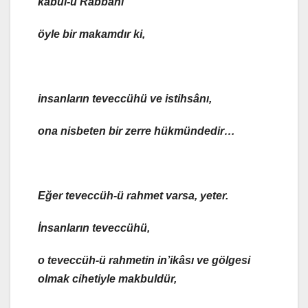
kabul-ü Rabbânî
öyle
bir makamdır ki,
insanların
teveccühü ve istihsânı
,
ona nisbeten
bir zerre hükmündedir
…
Eğer
teveccüh-ü rahmet
varsa, yeter.
İnsanların
teveccühü,
o teveccüh-ü rahmetin in’ikâsı ve gölgesi
olmak cihetiyle
makbuldür,