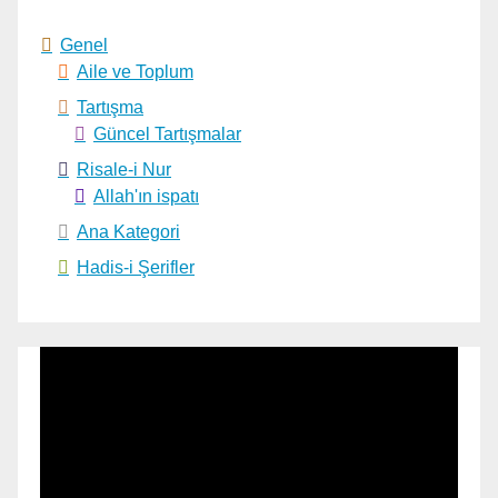
Genel
Aile ve Toplum
Tartışma
Güncel Tartışmalar
Risale-i Nur
Allah'ın ispatı
Ana Kategori
Hadis-i Şerifler