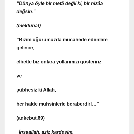
“Dünya öyle bir metâ değil ki, bir nizâa
değsin.”
(mektubat)
“Bizim uğurumuzda mücahede edenlere
gelince,
elbette biz onlara yollarımızı gösteririz
ve
şübhesiz ki Allah,
her halde muhsinlerle beraberdir!…”
(ankebut,69)
“
İnşaallah, aziz kardeşim,