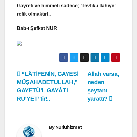
Gayreti ve himmeti sadece; ‘
Tevfik-i İlahiye’
refik olmaktır
!..
Bab-ı Şefkat NUR
Yazı
“LÂTİFENİN, GAYESİ
Allah varsa,
MÜŞAHADETULLAH,”
neden
gezinmesi
GAYETÜ’L GAYÂTI
şeytanı
RÜ’YET’ tir!..
yarattı?
By
Nurluhizmet