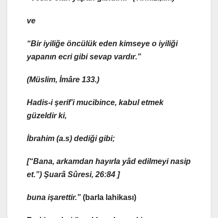
ve
“
Bir iyiliğe öncülük eden kimseye o iyiliği
yapanın ecri gibi sevap vardır
.”
(Müslim, İmâre 133.)
Hadis-i şerif’i mucibince,
kabul etmek
güzeldir ki,
İbrahim (a.s) dediği gibi;
[“
Bana, arkamdan hayırla yâd edilmeyi nasip
et
.”) Şuarâ Sûresi, 26:84 ]
buna işarettir.”
(barla lahikası)