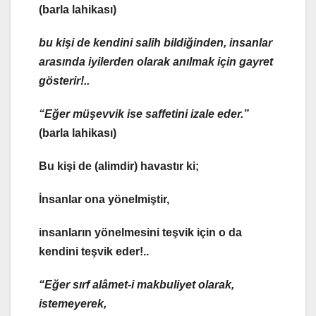
(barla lahikası)
bu kişi de kendini
salih
bildiğinden, insanlar
arasında iyilerden olarak anılmak için gayret
gösterir!..
“Eğer
müşevvik
ise
saffeti
ni
izale
eder.”
(barla lahikası)
Bu kişi de (alimdir)
havastır ki;
İnsanlar ona yönelmiştir,
insanların yönelmesini teşvik için o da
kendini teşvik eder!..
“Eğer sırf
alâmet-i makbuliyet
olarak,
istemeyerek,