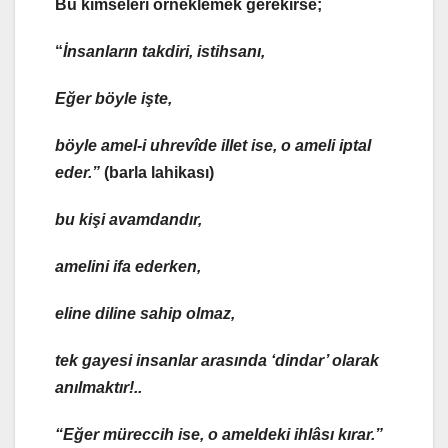
Bu kimseleri örneklemek gerekirse;
“
İnsanların
takdiri, istihsanı
,
Eğer böyle işte,
böyle amel-i uhrevîde
illet
ise, o
amel
i
iptal
eder.”
(barla lahikası)
bu kişi
avamdandır,
amelini ifa ederken,
eline diline sahip olmaz,
tek gayesi insanlar arasında ‘dindar’ olarak
anılmaktır!..
“Eğer
müreccih
ise, o
amel
deki
ihlâsı
kırar.”