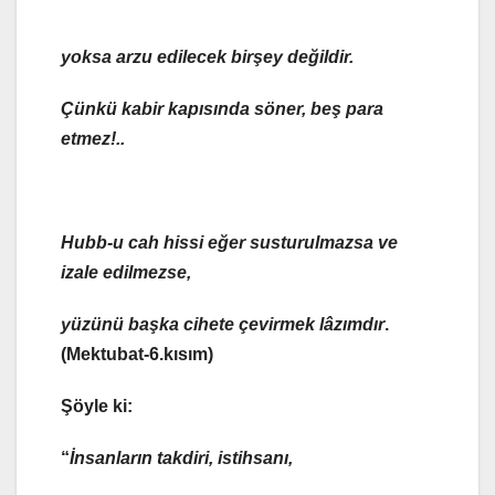
yoksa arzu edilecek birşey değildir.
Çünkü
kabir kapısında söner,
beş para
etmez!..
Hubb-u cah hissi eğer
susturulmazsa
ve
izale edilmezse,
yüzünü
başka cihete çevirmek lâzımdır
.
(Mektubat-6.kısım)
Şöyle ki:
“
İnsanların
takdiri, istihsanı
,