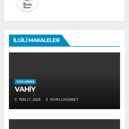
İLGILI MAKALELER
YAZILARIMIZ
VAHİY
TEM 17, 2026
NURLUHIZMET