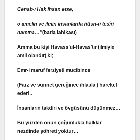
Cenab-ı Hak
ihsan etse
,
o amelin ve ilmin insanlarda
hüsn-ü tesîri
namına…”
(barla lahikası)
Amma bu kişi
Havass’ul-Havas’tır
(ilmiyle
amil olandır) ki;
Emr-i maruf farziyeti mucibince
(Farz ve sünnet gereğince ihlasla ) hareket
eder!..
İnsanların takdiri ve övgüsünü düşünmez…
Bu yüzden onun çoğunlukla halklar
nezdinde şöhreti yoktur…