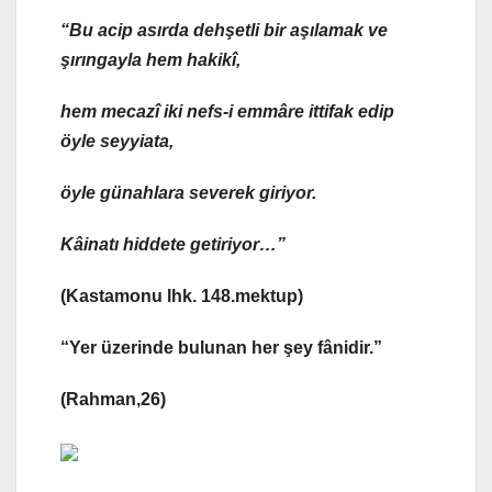
“Bu acip asırda dehşetli bir aşılamak ve
şırıngayla hem hakikî,
hem mecazî iki nefs-i emmâre ittifak edip
öyle seyyiata,
öyle günahlara severek giriyor.
Kâinatı hiddete getiriyor…”
(Kastamonu lhk. 148.mektup)
“Yer üzerinde bulunan her şey fânidir.”
(Rahman,26)