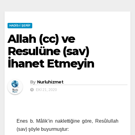
HADIS-I ŞERIF
Allah (cc) ve
Resulüne (sav)
İhanet Etmeyin
By
Nurluhizmet
EKI 21, 2020
Enes b. Mâlik’in naklettiğine göre, Resûlullah
(sav) şöyle buyurmuştur: