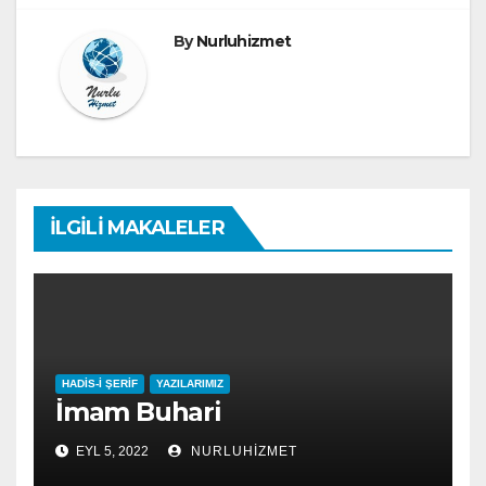
By
Nurluhizmet
İLGILI MAKALELER
HADIS-I ŞERIF
YAZILARIMIZ
İmam Buhari
EYL 5, 2022
NURLUHIZMET