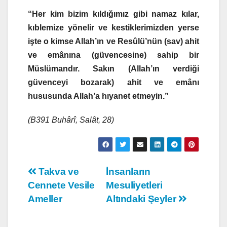
“Her kim bizim kıldığımız gibi namaz kılar,
kıblemize yönelir ve kestiklerimizden yerse
işte o kimse Allah’ın ve Resûlü’nün (sav) ahit
ve emânına (güvencesine) sahip bir
Müslümandır. Sakın (Allah’ın verdiği
güvenceyi bozarak) ahit ve emânı
hususunda Allah’a hıyanet etmeyin.”
(B391 Buhârî, Salât, 28)
Yazı
Takva ve
İnsanların
Cennete Vesile
Mesuliyetleri
gezinmesi
Ameller
Altındaki Şeyler