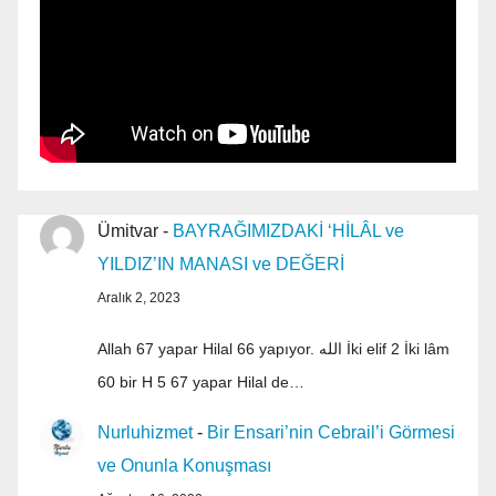
Ümitvar
-
BAYRAĞIMIZDAKİ ‘HİLÂL ve
YILDIZ’IN MANASI ve DEĞERİ
Aralık 2, 2023
Allah 67 yapar Hilal 66 yapıyor. الله İki elif 2 İki lâm
60 bir H 5 67 yapar Hilal de…
Nurluhizmet
-
Bir Ensari’nin Cebrail’i Görmesi
ve Onunla Konuşması