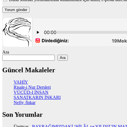
Ara
Ara
Güncel Makaleler
VAHİY
Risale-i Nur Dersleri
VÜCÛD-I İNSAN
SANATKARIN İNKARI
Nefiy /İnkar
Son Yorumlar
Ümitvar
-
BAYRAĞIMIZDAKİ ‘HİLÂL ve YILDIZ’IN MA