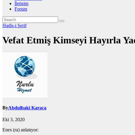
İletişim
Forum
Hadis-i Şerif
Vefat Etmiş Kimseyi Hayırla Y
By
Abdulbaki Karaca
Eki 3, 2020
Enes (ra) anlatıyor: