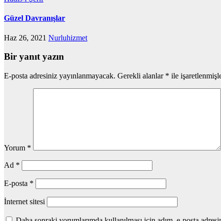
Güzel Davranışlar
Haz 26, 2021
Nurluhizmet
Bir yanıt yazın
E-posta adresiniz yayınlanmayacak.
Gerekli alanlar
*
ile işaretlenmişl
Yorum
*
Ad
*
E-posta
*
İnternet sitesi
Daha sonraki yorumlarımda kullanılması için adım, e-posta adresim