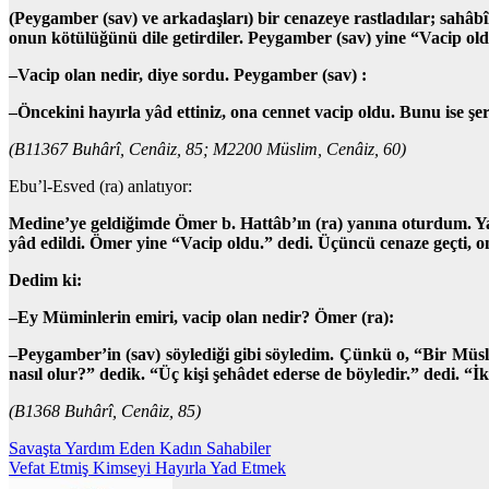
(Peygamber (sav) ve arkadaşları) bir cenazeye rastladılar; sahâb
onun kötülüğünü dile getirdiler. Peygamber (sav) yine “Vacip old
–Vacip olan nedir, diye sordu. Peygamber (sav) :
–Öncekini hayırla yâd ettiniz, ona cennet vacip oldu. Bunu ise şe
(B11367 Buhârî, Cenâiz, 85; M2200 Müslim, Cenâiz, 60)
Ebu’l-Esved (ra) anlatıyor:
Medine’ye geldiğimde Ömer b. Hattâb’ın (ra) yanına oturdum. Yanl
yâd edildi. Ömer yine “Vacip oldu.” dedi. Üçüncü cenaze geçti, o
Dedim ki:
–Ey Müminlerin emiri, vacip olan nedir? Ömer (ra):
–Peygamber’in (sav) söylediği gibi söyledim. Çünkü o, “Bir Müslü
nasıl olur?” dedik. “Üç kişi şehâdet ederse de böyledir.” dedi. “İ
(B1368 Buhârî, Cenâiz, 85)
Yazı
Savaşta Yardım Eden Kadın Sahabiler
Vefat Etmiş Kimseyi Hayırla Yad Etmek
gezinmesi