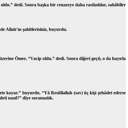
oldu.” dedi. Sonra başka bir cenazeye daha rastladılar, sahâbîler
de Allah’ın şahitlerisiniz, buyurdu.
zerine Ömer, “Vacip oldu.” dedi. Sonra diğeri geçti, o da hayırla
ete koyar.” buyurdu. “Yâ Resûllallah (sav) üç kişi şehâdet ederse
âdeti nasıl?” diye soramadık.