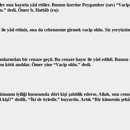
îler onu hayırla yâd ettiler. Bunun üzerine Peygamber (sav) “Vacip 
u.” dedi. Ömer b. Hattâb (ra):
r ile yâd ettiniz, ona da cehenneme girmek vacip oldu. Siz yeryüzün
arından bir cenaze geçti. Bu cenaze hayır ile yâd edildi. Bunun ü
nu kötü andılar. Ömer yine “Vacip oldu.” dedi.
manın iyiliği hususunda dört kişi şahitlik ederse, Allah, onu cenn
ki kişi?” dedik. “İki de öyledir.” buyurdu. Artık “Bir kimsenin şeh