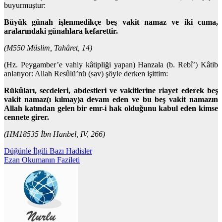
buyurmuştur:
Büyük günah işlenmedikçe beş vakit namaz ve iki cuma,
aralarındaki günahlara kefarettir.
(M550 Müslim, Tahâret, 14)
(Hz. Peygamber’e vahiy kâtipliği yapan) Hanzala (b. Rebî’) Kâtib
anlatıyor: Allah Resûlü’nü (sav) şöyle derken işittim:
Rükûları, secdeleri, abdestleri ve vakitlerine riayet ederek beş
vakit namaz(ı kılmay)a devam eden ve bu beş vakit namazın
Allah katından gelen bir emr-i hak olduğunu kabul eden kimse
cennete girer.
(HM18535 İbn Hanbel, IV, 266)
Yazı
Düğünle İlgili Bazı Hadisler
Ezan Okumanın Fazileti
gezinmesi