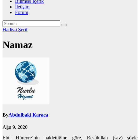
Bilimsel İçerik
İletişim
Forum
Hadis-i Şerif
Namaz
By
Abdulbaki Karaca
Ağu 9, 2020
Ebû Hüreyre’nin naklettiğine göre, Resûlullah (sav) şöyle