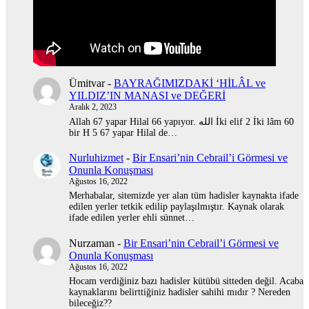
Ümitvar
-
BAYRAĞIMIZDAKİ ‘HİLÂL ve
YILDIZ’IN MANASI ve DEĞERİ
Aralık 2, 2023
Allah 67 yapar Hilal 66 yapıyor. الله İki elif 2 İki lâm 60
bir H 5 67 yapar Hilal de…
Nurluhizmet
-
Bir Ensari’nin Cebrail’i Görmesi ve
Onunla Konuşması
Ağustos 16, 2022
Merhabalar, sitemizde yer alan tüm hadisler kaynakta ifade
edilen yerler tetkik edilip paylaşılmıştır. Kaynak olarak
ifade edilen yerler ehli sünnet…
Nurzaman
-
Bir Ensari’nin Cebrail’i Görmesi ve
Onunla Konuşması
Ağustos 16, 2022
Hocam verdiğiniz bazı hadisler kütübü sitteden değil. Acaba
kaynaklarını belirttiğiniz hadisler sahihi mıdır ? Nereden
bileceğiz??