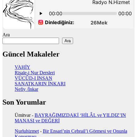
Ara
Ara
Güncel Makaleler
VAHİY
Risale-i Nur Dersleri
VÜCÛD-I İNSAN
SANATKARIN İNKARI
Nefiy /İnkar
Son Yorumlar
Ümitvar
-
BAYRAĞIMIZDAKİ ‘HİLÂL ve YILDIZ’IN
MANASI ve DEĞERİ
Nurluhizmet
-
Bir Ensari’nin Cebrail’i Görmesi ve Onunla
Konuşması