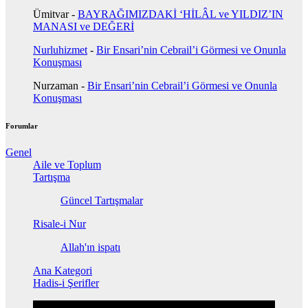
Ümitvar
-
BAYRAĞIMIZDAKİ ‘HİLÂL ve YILDIZ’IN
MANASI ve DEĞERİ
Nurluhizmet
-
Bir Ensari’nin Cebrail’i Görmesi ve Onunla
Konuşması
Nurzaman
-
Bir Ensari’nin Cebrail’i Görmesi ve Onunla
Konuşması
Forumlar
Genel
Aile ve Toplum
Tartışma
Güncel Tartışmalar
Risale-i Nur
Allah'ın ispatı
Ana Kategori
Hadis-i Şerifler