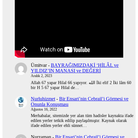
Ümitvar
-
BAYRAĞIMIZDAKİ ‘HİLÂL ve
YILDIZ’IN MANASI ve DEĞERİ
Aralık 2, 2023
Allah 67 yapar Hilal 66 yapıyor. الله İki elif 2 İki lâm 60
bir H 5 67 yapar Hilal de…
Nurluhizmet
-
Bir Ensari’nin Cebrail’i Görmesi ve
Onunla Konuşması
Ağustos 16, 2022
Merhabalar, sitemizde yer alan tüm hadisler kaynakta ifade
edilen yerler tetkik edilip paylaşılmıştır. Kaynak olarak
ifade edilen yerler ehli sünnet…
Nurzaman
-
Bir Ensari’nin Cebrail’i Görmesi ve