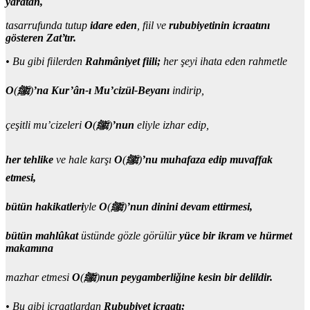
yaratan,
tasarrufunda tutup
idare eden
, fiil ve
rububiyetinin icraatını
gösteren Zat’tır.
• Bu gibi fiilerden
Rahmâniyet fiili;
her şeyi ihata eden rahmetle
O
(
ﷺ
)
’na Kur’ân-ı Mu’cizül-Beyanı
indirip,
çeşitli mu’cizeleri
O
(
ﷺ
)
’nun
eliyle izhar edip,
her tehlike
ve hale karşı
O
(
ﷺ
)
’nu muhafaza edip muvaffak
etmesi,
bütün hakikatleri
yle
O
(
ﷺ
)
’nun dinini devam ettirmesi,
bütün mahlûkat
üstünde gözle görülür
yüce bir ikram ve hürmet
makamına
mazhar etmesi
O
(
ﷺ
)
nun peygamberliğine kesin bir delildir.
• Bu gibi icraatlardan
Rububiyet icraatı;