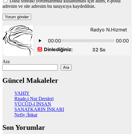
Daha sonraki yorumlarımda kullanılması için adım, e-posta
adresim ve site adresim bu tarayıcıya kaydedilsin.
Ara
Ara
Güncel Makaleler
VAHİY
Risale-i Nur Dersleri
VÜCÛD-I İNSAN
SANATKARIN İNKARI
Nefiy /İnkar
Son Yorumlar