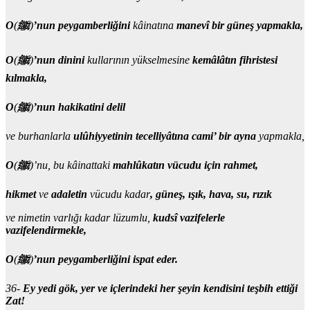
O
(
ﷺ
)
’nun peygamberliğini
kâinatına
manevî bir güneş yapmakla,
O
(
ﷺ
)
’nun dinini
kullarının yükselmesine
kemâlâtın fihristesi
kılmakla,
O
(
ﷺ
)
’nun hakikatini delil
ve burhanlarla
ulûhiyyetinin tecelliyâtına cami’ bir ayna
yapmakla,
O
(
ﷺ
)
’nu, bu kâinattaki
mahlûkatın vücudu için rahmet,
hikmet
ve
adaletin
vücudu kadar
, güneş, ışık, hava, su, rızık
ve nimetin varlığı kadar lüzumlu,
kudsî vazifelerle
vazifelendirmekle,
O
(
ﷺ
)
’
nun peygamberliğini ispat eder.
36-
Ey yedi gök, yer ve içlerindeki her şeyin kendisini teşbih ettiği
Zat!