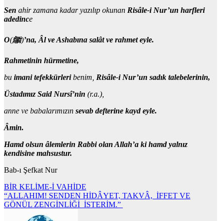
Sen
ahir zamana kadar yazılıp okunan
Risâle-i Nur’un harfleri
adedinc
e
O
(
ﷺ
)
’na,
Âl ve Ashabına salât ve rahmet eyle.
Rahmetinin hürmetine,
bu
imani tefekkürleri
benim,
Risâle-i Nur’un sadık talebelerinin,
Üstadımız Said Nursî’nin
(r.a.),
anne ve babalarımızın
sevab defterine kayd eyle.
Âmin.
Hamd olsun âlemlerin Rabbi olan Allah’a ki hamd yalnız
kendisine mahsustur.
Bab-ı Şefkat Nur
Yazı
BİR KELİME-İ VAHİDE
“ALLAHIM! SENDEN HİDÂYET, TAKVÂ, İFFET VE
gezinmesi
GÖNÜL ZENGİNLİĞİ İSTERİM.”