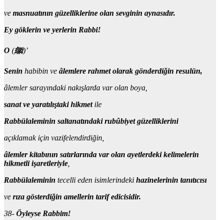
ve
masnuatının güzelliklerine olan sevginin aynasıdır.
Ey göklerin ve yerlerin Rabbi!
O
(
ﷺ
)’
Senin
habibin ve
âlemlere rahmet olarak gönderdiğin resulün,
âlemler sarayındaki nakışlarda var olan boya,
sanat ve yaratılıştaki hikmet
ile
Rabbülaleminin saltanatındaki rubûbiyet güzelliklerini
açıklamak için vazifelendirdiğin,
âlemler kitabının satırlarında var olan ayetlerdeki kelimelerin
hikmetli işaretleriyle
,
Rabbülaleminin
tecelli eden isimlerindeki
hazinelerinin tanıtıcısı
ve
rıza gösterdiğin amellerin tarif edicisidir.
38-
Öyleyse Rabbim!