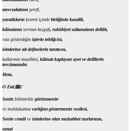
mevcudatının
şerefi,
yaratıkların
kesreti içinde
birliğinin kandili,
kâinatının
sırrının keşşafı
, rubûbiyet saltanatının dellâlı,
rıza gösterdiğin
işlerin tebliğcisi,
isimlerine ait definelerin tanıtıcısı,
kullarının muallimi,
kâinatı kaplayan ayet ve delillerin
tercümanıdır.
Hem,
O Zat
(
ﷺ
)’
Senin
bilinmekle
görünmenin
ve mahlukatına
varlığını göstermenin vesilesi,
Senin cemâl
ve
isimlerine olan muhabbet nurlarının,
sanat