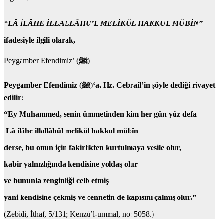
“LÂ İLÂHE İLLALLÂHU’L MELİKÜL HAKKUL MÜBİN”
ifadesiyle ilgili olarak,
Peygamber Efendimiz’ (
ﷺ
)
Peygamber Efendimiz
(
ﷺ
)
‘a, Hz. Cebrail’in şöyle dediği rivayet
edilir:
“Ey Muhammed, senin ümmetinden kim her gün yüz defa
Lâ ilâhe illallâhül melikül hakkul mübîn
derse, bu onun için fakirlikten kurtulmaya vesile olur,
kabir yalnızlığında kendisine yoldaş olur
ve bununla zenginliği celb etmiş
yani kendisine çekmiş ve cennetin de kapısını çalmış olur.”
(Zebidi, İthaf, 5/131; Kenzü’l-ummal, no: 5058.)