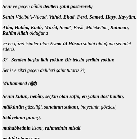
Seni
ve geçen bütün
delilleri şahit göstererek;
Senin
Vâcibü’l-Vücud,
Vahid, Ehad, Ferd, Samed, Hayy, Kayyûm,
Alîm, Hakîm, Kadîr, Mürîd, Semi’
, Basîr, Mütekellim,
Rahman,
Rahîm Allah
olduğuna
ve en güzel isimler olan
Esma-ül Hüsna
sahibi olduğuna şehadet
ederiz.
37
– Senden başka ilâh yoktur. Bir teksin şerikin yoktur.
Seni ve zikri geçen delilleri şahit tutarız ki;
Muhammed
(
ﷺ
)
Senin kulun, nebîin, seçkin olan safin, en yakın dost halilin,
mülkünün
güzelliği,
sanatının sultanı
, inayetinin gözdesi,
hidâyetinin güneşi,
muhabbetinin
lisanı,
rahmetinin misali,
mahlûkatının
nuru,