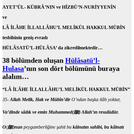
AYET’ÜL- KÜBRÂ’NIN ve
HİZBÜ’N-NURİYYENİN
ve
LÂ İLÂHE İLLALLÂHU’L MELİKÜL HAKKUL MÜBİN
tesbihinin geniş evradı
HÜLÂSATÜ’L-HÜLÂSA’ da zikredilmektedir…
38 bölümden oluşan
Hülâsatü’l-
Hulasa
’nın son dört bölümünü buraya
alalım…
“LÂ İLÂHE İLLALLÂHU’L MELİKÜL HAKKUL MÜBİN”
35-
Allah Melik, Hak ve Mübîn’dir
O’ndan başka ilâh yoktur,
Va’dinde sâdık ve emin Muhammed
(
ﷺ
)
Allah’ın resulüdür.
O
(
ﷺ
)
nun
peygamberliğine şahit bu
kâinatın sahibi, bu kâinatı