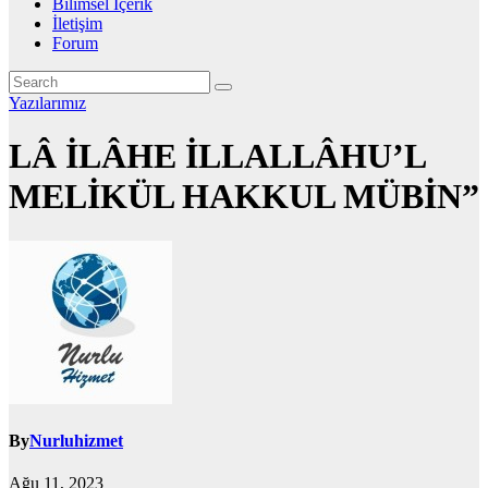
Bilimsel İçerik
İletişim
Forum
Yazılarımız
LÂ İLÂHE İLLALLÂHU’L
MELİKÜL HAKKUL MÜBİN”
By
Nurluhizmet
Ağu 11, 2023