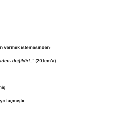
en vermek istemesinden-
inden-
değildir!..”
(20.lem’a)
miş
ol açmıştır.