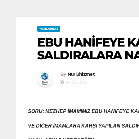
YAZILARIMIZ
EBU HANİFEYE K
SALDIRALARA NA
By
Nurluhizmet
AĞU 1, 2021
SORU; MEZHEP
İMAMIMIZ
EBU HANİFEYE
KA
VE DİĞER İMAMLARA KARŞI YAPILAN SALD