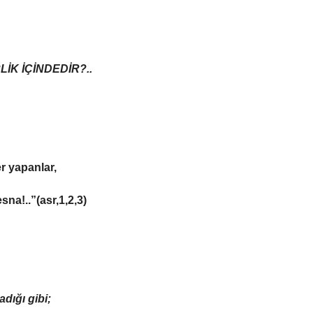
LİK İÇİNDEDİR?..
er yapanlar,
sna!..”(asr,1,2,3)
dığı gibi;