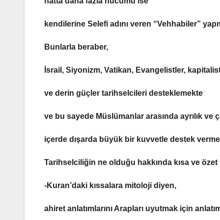
hatta daha fazla hücumu ise
kendilerine Selefi adını veren “Vehhabiler”
yapm
Bunlarla beraber,
İsrail, Siyonizm, Vatikan, Evangelistler, kapitalis
ve derin güçler tarihselcileri
desteklemekte
ve bu sayede
Müslümanlar arasında ayrılık ve 
içerde dışarda büyük bir kuvvetle
destek vermek
Tarihselciliğin ne olduğu hakkında kısa ve özet b
-Kuran’daki kıssalara mitoloji diyen,
ahiret anlatımlarını Arapları uyutmak için anlat