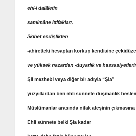
ehl-i dalâletin
samimâne ittifakları
,
âkıbet-endişlikten
-ahiretteki hesaptan korkup kendisine çekidüz
ve yüksek nazardan -duyarlık ve hassasiyetler
Şii mezhebi veya diğer bir adıyla
“Şia”
yüzyıllardan beri ehli sünnete düşmanlık besle
Müslümanlar arasında nifak ateşinin çıkmasına y
Ehli sünnete belki
Şia kadar