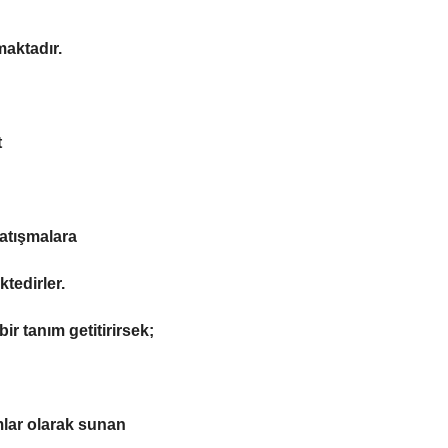
aktadır.
t
çatışmalara
tedirler.
ir tanım getitirirsek;
ımlar olarak sunan