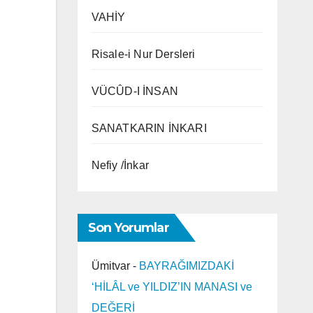
VAHİY
Risale-i Nur Dersleri
VÜCÛD-I İNSAN
SANATKARIN İNKARI
Nefiy /İnkar
Son Yorumlar
Ümitvar
-
BAYRAĞIMIZDAKİ
‘HİLÂL ve YILDIZ’IN MANASI ve
DEĞERİ