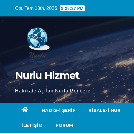
Skip
Cts. Tem 18th, 2026
9:28:38 PM
to
content
Nurlu Hizmet
Hakikate Açılan Nurlu Pencere
HADIS-I ŞERIF
RISALE-I NUR
İLETIŞIM
FORUM