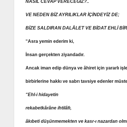
NASIL CEVAP VERECEĞİZ?..
VE NEDEN
BİZ AYRILIKLAR İÇİNDEYİZ
DE;
BİZE SALDIRAN
DALÂLET VE BİDAT EHLİ BİR
“Asra yemin ederim ki,
İnsan gerçekten ziyandadır.
Ancak iman edip dünya ve âhiret için yararlı işl
birbirlerine hakkı ve sabrı tavsiye edenler müste
“Ehl-i hidayetin
rekabetkârâne ihtilâfı
,
âkıbeti düşünmemekten ve kasr-ı nazardan olma