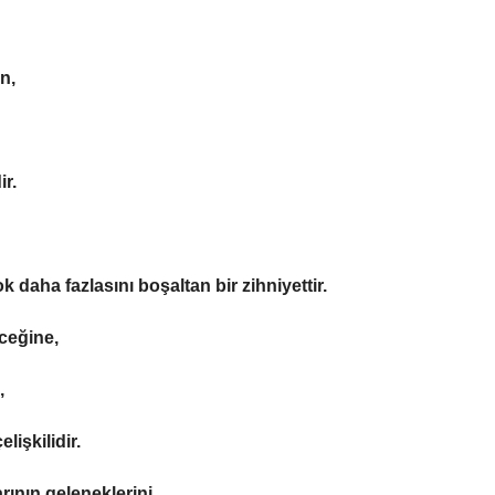
n,
r.
k daha fazlasını boşaltan bir zihniyettir.
eceğine,
,
işkilidir.
rının geleneklerini,