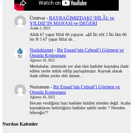
Ümitvar
-
BAYRAĞIMIZDAKİ ‘HİLÂL ve
YILDIZ’IN MANASI ve DEĞERİ
Aralık 2, 2023
Allah 67 yapar Hilal 66 yapıyor. الله İki elif 2 İki lâm 60
bir H 5 67 yapar Hilal de…
Nurluhizmet
-
Bir Ensari’nin Cebrail’i Görmesi ve
Onunla Konuşması
Ağustos 16, 2022
Merhabalar, sitemizde yer alan tüm hadisler kaynakta ifade
edilen yerler tetkik edilip paylaşılmıştır. Kaynak olarak
ifade edilen yerler ehli sünnet…
Nurzaman
-
Bir Ensari’nin Cebrail’i Görmesi ve
Onunla Konuşması
Ağustos 16, 2022
Hocam verdiğiniz bazı hadisler kütübü sitteden değil. Acaba
kaynaklarını belirttiğiniz hadisler sahihi mıdır ? Nereden
bileceğiz??
Nurdan Kalemler