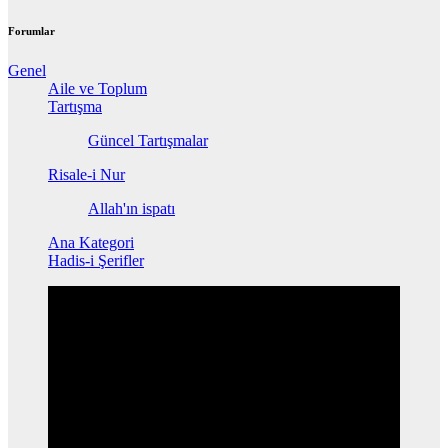
Forumlar
Genel
Aile ve Toplum
Tartışma
Güncel Tartışmalar
Risale-i Nur
Allah'ın ispatı
Ana Kategori
Hadis-i Şerifler