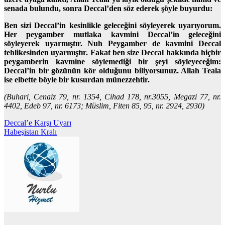
senada bulundu, sonra Deccal’den söz ederek şöyle buyurdu:
Ben sizi Deccal’in kesinlikle geleceğini söyleyerek uyarıyorum.
Her peygamber mutlaka kavmini Deccal’in geleceğini
söyleyerek uyarmıştır. Nuh Peygamber de kavmini Deccal
tehlikesinden uyarmıştır. Fakat ben size Deccal hakkında hiçbir
peygamberin kavmine söylemediği bir şeyi söyleyeceğim:
Deccal’in bir gözünün kör olduğunu biliyorsunuz. Allah Teala
ise elbette böyle bir kusurdan münezzehtir.
(Buhari, Cenaiz 79, nr. 1354, Cihad 178, nr.3055, Megazi 77, nr.
4402, Edeb 97, nr. 6173; Müslim, Fiten 85, 95, nr. 2924, 2930)
Yazı
Deccal’e Karşı Uyarı
Habeşistan Kralı
gezinmesi