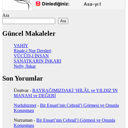
Ara
Ara
Güncel Makaleler
VAHİY
Risale-i Nur Dersleri
VÜCÛD-I İNSAN
SANATKARIN İNKARI
Nefiy /İnkar
Son Yorumlar
Ümitvar
-
BAYRAĞIMIZDAKİ ‘HİLÂL ve YILDIZ’IN
MANASI ve DEĞERİ
Nurluhizmet
-
Bir Ensari’nin Cebrail’i Görmesi ve Onunla
Konuşması
Nurzaman
-
Bir Ensari’nin Cebrail’i Görmesi ve Onunla
Konuşması