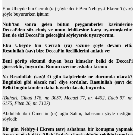
Ebu Ubeyde bin Cerrah (ra) şöyle dedi: Ben Nebiyy-i Ekrem’i (sav)
şöyle buyururken işittim:
Nuh’tan sonra gelen bütün peygamberler kavimlerine
Deccal’den söz etmiş ve onun tehlikesine karşı uyarmışlardır.
Ben de sizi Deccal’in geleceğini söyleyerek uyarıyorum.
Ebu Ubeyde bin Cerrah (ra) sözüne şöyle devam etti:
Resulullah (sav) bize Deccal’in özelliklerini anlattı ve:
Beni görüp sözümü duyan bazı kimseler belki de Deccal’i
görecektir, buyurdu. Bunun üzerine ashab-ı kiram:
Ya Resulullah (sav)! O gün kalplerimiz ne durumda olacak?
Bugünkü gibi olacak mı? diye sordular. Rasulullah (sav) de:
Belki bugünkünden daha hayırlı olacak, buyurdu.
(Buhari, Cihad 178, nr. 3057, Megazi 77, nr. 4402, Edeb 97, nr.
6175, Fiten 26, nr. 7127)
Abdullah ibni Ömer’in (ra) oğlu Salim, babasının şöyle dediğini
söyledi:
Bir gün Nebiyy-i Ekrem (sav) ashabına bir konuşma yapmak
üzere ayağa kalktı, Allah Teala’ya layık olduğu şekilde hamd ve