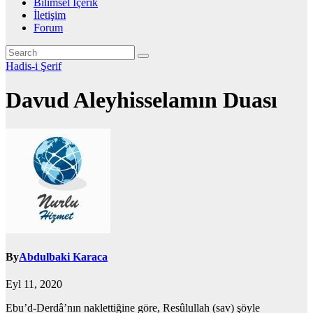
Bilimsel İçerik
İletişim
Forum
Hadis-i Şerif
Davud Aleyhisselamın Duası
By
Abdulbaki Karaca
Eyl 11, 2020
Ebu’d-Derdâ’nın naklettiğine göre, Resûlullah (sav) şöyle