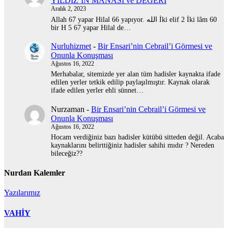
YILDIZ’IN MANASI ve DEĞERİ
Aralık 2, 2023
Allah 67 yapar Hilal 66 yapıyor. الله İki elif 2 İki lâm 60
bir H 5 67 yapar Hilal de…
Nurluhizmet
-
Bir Ensari’nin Cebrail’i Görmesi ve
Onunla Konuşması
Ağustos 16, 2022
Merhabalar, sitemizde yer alan tüm hadisler kaynakta ifade
edilen yerler tetkik edilip paylaşılmıştır. Kaynak olarak
ifade edilen yerler ehli sünnet…
Nurzaman
-
Bir Ensari’nin Cebrail’i Görmesi ve
Onunla Konuşması
Ağustos 16, 2022
Hocam verdiğiniz bazı hadisler kütübü sitteden değil. Acaba
kaynaklarını belirttiğiniz hadisler sahihi mıdır ? Nereden
bileceğiz??
Nurdan Kalemler
Yazılarımız
VAHİY