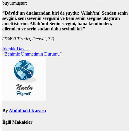
buyurmuştur:
“Dâvûd’un dualarından biri de şuydu: ‘Allah’ım! Senden senin
sevgini, seni sevenin sevgisini ve beni senin sevgine ulaştıran
ameli isterim. Allah’ım! Senin sevgini, bana kendimden,
ailemden ve serin sudan daha sevimli kıl.”
(T3490 Tirmizî, Deavât, 72)
Yazı
Irkçılık Davası
“Benimle Ümmetimin Durumu”
gezinmesi
By
Abdulbaki Karaca
İlgili Makaleler