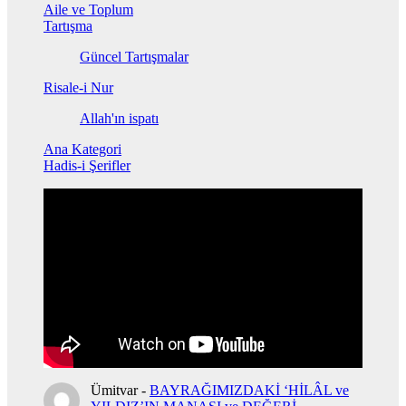
Aile ve Toplum
Tartışma
Güncel Tartışmalar
Risale-i Nur
Allah'ın ispatı
Ana Kategori
Hadis-i Şerifler
Ümitvar
-
BAYRAĞIMIZDAKİ ‘HİLÂL ve