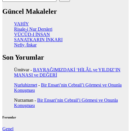
Güncel Makaleler
VAHİY
Risale-i Nur Dersleri
VÜCÛD-I İNSAN
SANATKARIN İNKARI
Nefiy /İnkar
Son Yorumlar
Ümitvar
-
BAYRAĞIMIZDAKİ ‘HİLÂL ve YILDIZ’IN
MANASI ve DEĞERİ
Nurluhizmet
-
Bir Ensari’nin Cebrail’i Görmesi ve Onunla
Konuşması
Nurzaman
-
Bir Ensari’nin Cebrail’i Görmesi ve Onunla
Konuşması
Forumlar
Genel