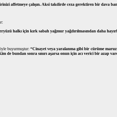
inizi affetmeye çalışın. Aksi takdirde ceza gerektiren bir dava 
r:
eryüzü halkı için kırk sabah yağmur yağdırılmasından daha hayırl
şöyle buyurmuştur:
“Cinayet veya yaralanma gibi bir cürüme maruz kal
 Kim de bundan sonra sınırı aşarsa onun için acı verici bir azap var