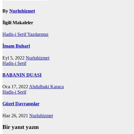
By
Nurluhizmet
İlgili Makaleler
Hadis-i Şerif
Yazılarımız
İmam Buhari
Eyl 5, 2022
Nurluhizmet
Hadis-i Şerif
BABANIN DUASI
Oca 17, 2022
Abdulbaki Karaca
Hadis-i Şerif
Güzel Davranışlar
Haz 26, 2021
Nurluhizmet
Bir yanıt yazın