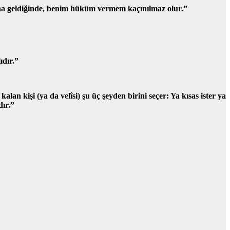
bana geldiğinde, benim hüküm vermem kaçınılmaz olur.”
ıdır.”
an kişi (ya da velîsi) şu üç şeyden birini seçer: Ya kısas ister ya
dır.”