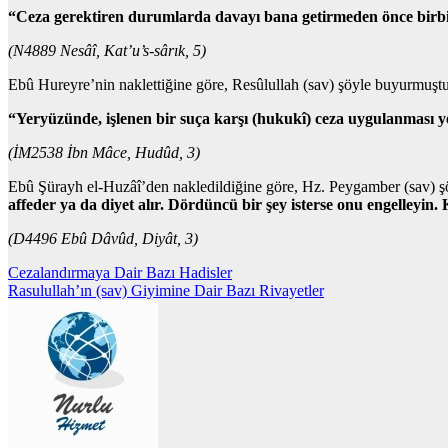
“Ceza gerektiren durumlarda davayı bana getirmeden önce birbir
(N4889 Nesâî, Kat’u’s-sârık, 5)
Ebû Hureyre’nin naklettiğine göre, Resûlullah (sav) şöyle buyurmuştu
“Yeryüzünde, işlenen bir suça karşı (hukukî) ceza uygulanması y
(İM2538 İbn Mâce, Hudûd, 3)
Ebû Şürayh el-Huzâî’den nakledildiğine göre, Hz. Peygamber (sav) 
affeder ya da diyet alır. Dördüncü bir şey isterse onu engelleyin.
(D4496 Ebû Dâvûd, Diyât, 3)
Yazı
Cezalandırmaya Dair Bazı Hadisler
Rasulullah’ın (sav) Giyimine Dair Bazı Rivayetler
gezinmesi