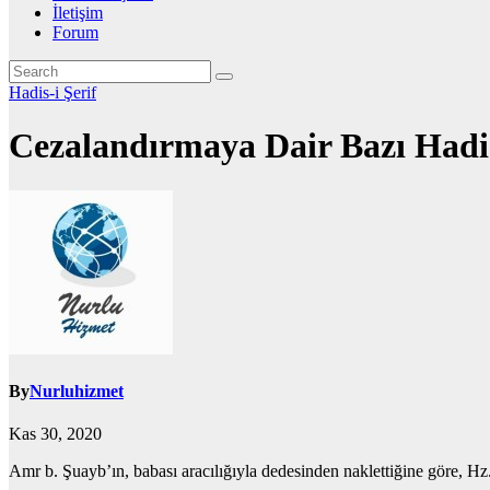
İletişim
Forum
Hadis-i Şerif
Cezalandırmaya Dair Bazı Hadi
By
Nurluhizmet
Kas 30, 2020
Amr b. Şuayb’ın, babası aracılığıyla dedesinden naklettiğine göre, H