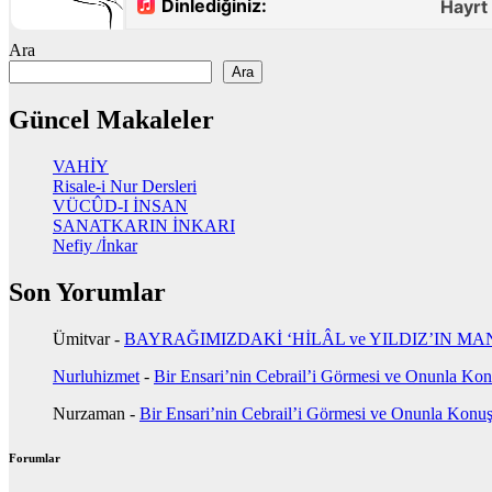
Ara
Ara
Güncel Makaleler
VAHİY
Risale-i Nur Dersleri
VÜCÛD-I İNSAN
SANATKARIN İNKARI
Nefiy /İnkar
Son Yorumlar
Ümitvar
-
BAYRAĞIMIZDAKİ ‘HİLÂL ve YILDIZ’IN MA
Nurluhizmet
-
Bir Ensari’nin Cebrail’i Görmesi ve Onunla Ko
Nurzaman
-
Bir Ensari’nin Cebrail’i Görmesi ve Onunla Konu
Forumlar