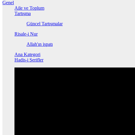
Genel
Aile ve Toplum
Tartışma
Güncel Tartışmalar
Risale-i Nur
Allah'ın ispatı
Ana Kategori
Hadis-i Şerifler