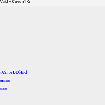
NASI ve DEĞERİ
nuşması
şması