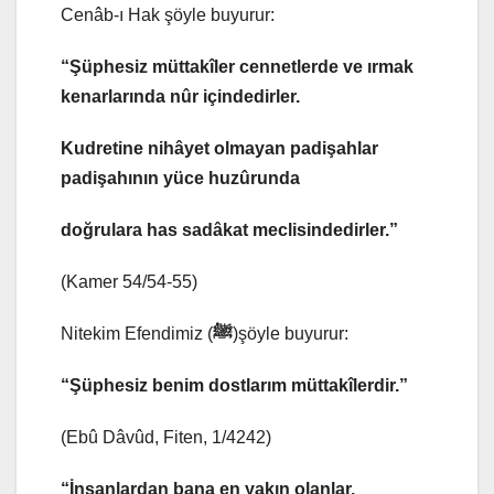
Cenâb-ı Hak şöyle buyurur:
“Şüphesiz müttakîler cennetlerde ve ırmak
kenarlarında nûr içindedirler.
Kudretine nihâyet olmayan padişahlar
padişahının yüce huzûrunda
doğrulara has sadâkat meclisindedirler.”
(Kamer 54/54-55)
Nitekim Efendimiz (
ﷺ
)şöyle buyurur:
“Şüphesiz benim dostlarım müttakîlerdir.”
(Ebû Dâvûd, Fiten, 1/4242)
“İnsanlardan bana en yakın olanlar,