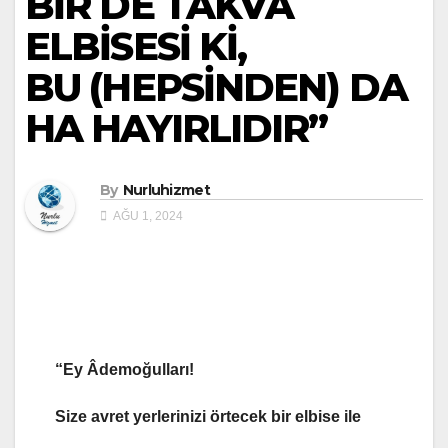
BİR DE TAKVÂ
ELBİSESİ Kİ,
BU (HEPSİNDEN) DA
HA HAYIRLIDIR”
By
Nurluhizmet
AĞU 1, 2024
“
Ey Âdemoğulları!
Size avret yerlerinizi örtecek bir elbise ile