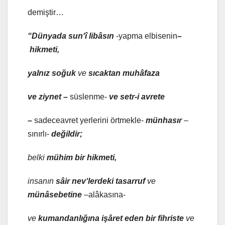
demiştir…
“Dünyada sun‘î libâsın
-yapma elbisenin
–
hikmeti,
yalnız soğuk
ve
sıcaktan muhâfaza
ve ziynet
–
süslenme-
ve setr-i avrete
–
sadeceavret yerlerini örtmekle-
münhasır
–
sınırlı-
değildir;
belki
mühim bir hikmeti,
insanın
sâir nev‘lerdeki tasarruf
ve
münâsebetine
–alâkasına-
ve
kumandanlığına işâret eden bir fihriste
ve