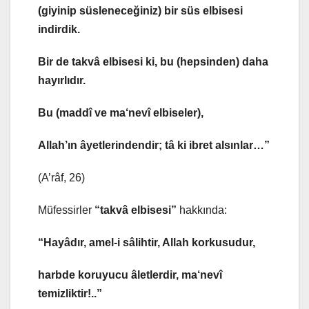
(giyinip süsleneceğiniz)
bir süs elbisesi
indirdik.
Bir de takvâ elbisesi ki, bu (hepsinden) daha
hayırlıdır.
Bu (maddî ve ma‘nevî elbiseler),
Allah’ın âyetlerindendir; tâ ki ibret alsınlar…”
(A’râf, 26)
Müfessirler
“takvâ elbisesi”
hakkında:
“Hayâdır, amel-i sâlihtir, Allah korkusudur,
harbde koruyucu âletlerdir, ma‘nevî
temizliktir!..”