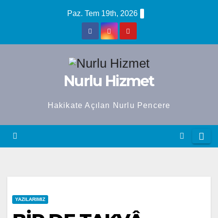
Skip
Paz. Tem 19th, 2026
to
content
Nurlu Hizmet
Hakikate Açılan Nurlu Pencere
YAZILARIMIZ