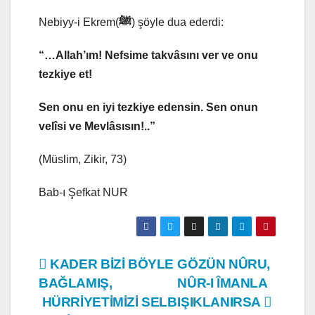
Nebiyy-i Ekrem(
ﷺ
) şöyle dua ederdi:
“…Allah’ım! Nefsime takvâsını ver ve onu
tezkiye et!
Sen onu en iyi tezkiye edensin. Sen onun
velîsi ve Mevlâsısın!..”
(Müslim, Zikir, 73)
Bab-ı Şefkat NUR
Yazı
KADER BİZİ BÖYLE
GÖZÜN NÛRU,
BAĞLAMIŞ,
NÛR-I ÎMANLA
gezinmesi
HÜRRİYETİMİZİ SELB
IŞIKLANIRSA