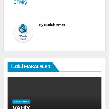
ETMİŞ
By
Nurluhizmet
İLGILI MAKALELER
YAZILARIMIZ
VAHİY