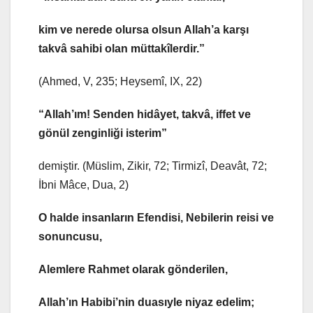
kim ve nerede olursa olsun Allah’a karşı
takvâ sahibi olan müttakîlerdir.”
(Ahmed, V, 235; Heysemî, IX, 22)
“Allah’ım! Senden hidâyet, takvâ, iffet ve
gönül zenginliği isterim”
demiştir. (Müslim, Zikir, 72; Tirmizî, Deavât, 72;
İbni Mâce, Dua, 2)
O halde insanların Efendisi, Nebilerin reisi ve
sonuncusu,
Alemlere Rahmet olarak gönderilen,
Allah’ın Habibi’nin duasıyle niyaz edelim;