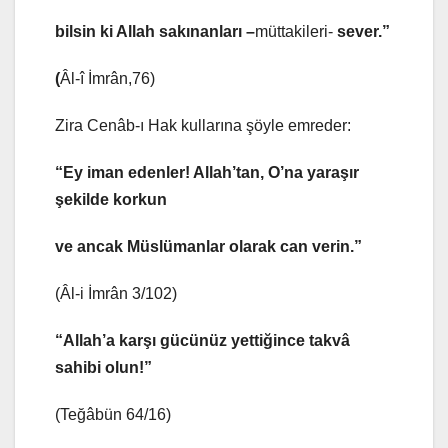
bilsin ki Allah sakınanları –
müttakileri-
sever.”
(
Âl-î İmrân,76)
Zira Cenâb-ı Hak kullarına şöyle emreder:
“Ey iman edenler! Allah’tan, O’na yaraşır
şekilde korkun
ve ancak Müslümanlar olarak can verin.”
(Âl-i İmrân 3/102)
“Allah’a karşı gücünüz yettiğince takvâ
sahibi olun!”
(Teğâbün 64/16)