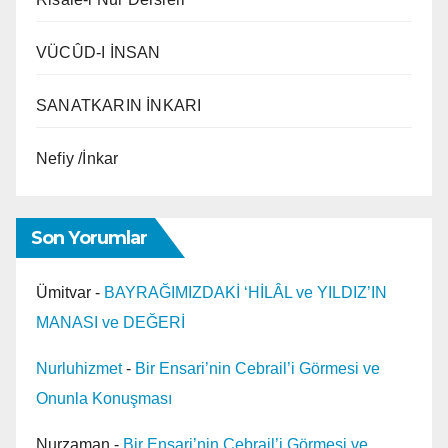
VÜCÛD-I İNSAN
SANATKARIN İNKARI
Nefiy /İnkar
Son Yorumlar
Ümitvar
-
BAYRAĞIMIZDAKİ ‘HİLÂL ve YILDIZ’IN
MANASI ve DEĞERİ
Nurluhizmet
-
Bir Ensari’nin Cebrail’i Görmesi ve
Onunla Konuşması
Nurzaman
-
Bir Ensari’nin Cebrail’i Görmesi ve