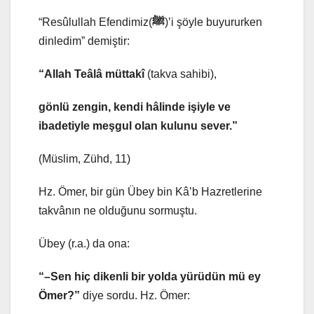
“Resûlullah Efendimiz(
ﷺ
)’i şöyle buyururken
dinledim” demiştir:
“Allah Teâlâ müttakî
(takva sahibi),
gönlü zengin, kendi hâlinde işiyle ve
ibadetiyle meşgul olan kulunu sever.”
(Müslim, Zühd, 11)
Hz. Ömer, bir gün Übey bin Kâ’b Hazretlerine
takvânın ne olduğunu sormuştu.
Übey (r.a.) da ona:
“–Sen hiç dikenli bir yolda yürüdün mü ey
Ömer?”
diye sordu. Hz. Ömer: