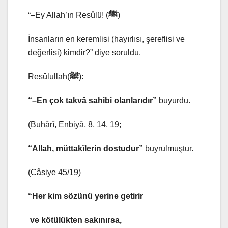
“–Ey Allah’ın Resûlü! (
ﷺ
)
İnsanların en keremlisi (hayırlısı, şereflisi ve
değerlisi) kimdir?” diye soruldu.
Resûlullah(
ﷺ
):
“–En çok takvâ sahibi olanlarıdır”
buyurdu.
(Buhârî, Enbiyâ, 8, 14, 19;
“Allah, müttakîlerin dostudur”
buyrulmuştur.
(Câsiye 45/19)
“Her kim sözünü yerine getirir
ve kötülükten sakınırsa,