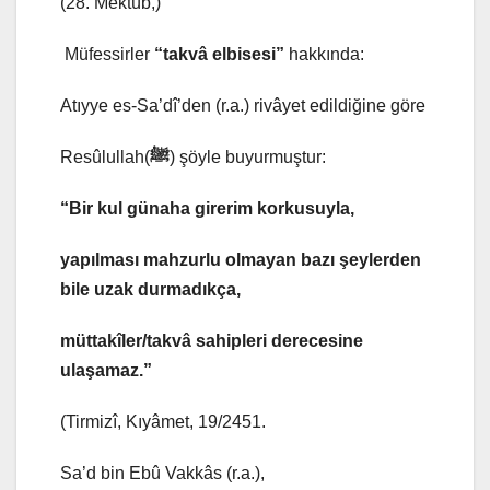
(28. Mektûb,)
Müfessirler
“takvâ elbisesi”
hakkında:
Atıyye es-Sa’dî’den (r.a.) rivâyet edildiğine göre
Resûlullah(
ﷺ
) şöyle buyurmuştur:
“Bir kul günaha girerim korkusuyla,
yapılması mahzurlu olmayan bazı şeylerden
bile uzak durmadıkça,
müttakîler/takvâ sahipleri derecesine
ulaşamaz.”
(Tirmizî, Kıyâmet, 19/2451.
Sa’d bin Ebû Vakkâs (r.a.),