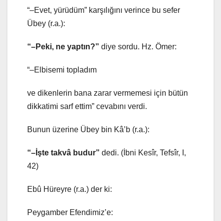
“–Evet, yürüdüm” karşılığını verince bu sefer
Übey (r.a.):
“–Peki, ne yaptın?”
diye sordu. Hz. Ömer:
“–Elbisemi topladım
ve dikenlerin bana zarar vermemesi için bütün
dikkatimi sarf ettim” cevabını verdi.
Bunun üzerine Übey bin Kâ’b (r.a.):
“–İşte takvâ budur”
dedi. (İbni Kesîr, Tefsîr, I,
42)
Ebû Hüreyre (r.a.) der ki:
Peygamber Efendimiz’e: