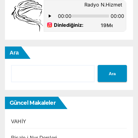
Ara
Ara
Güncel Makaleler
VAHİY
Risale-i Nur Dersleri