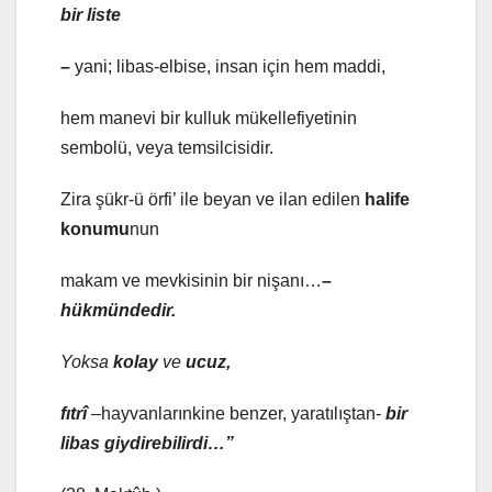
bir liste
–
yani; libas-elbise, insan için hem maddi,
hem manevi bir kulluk mükellefiyetinin
sembolü, veya temsilcisidir.
Zira şükr-ü örfi’ ile beyan ve ilan edilen
halife
konumu
nun
makam ve mevkisinin bir nişanı…
–
hükmündedir.
Yoksa
kolay
ve
ucuz,
fıtrî
–hayvanlarınkine benzer, yaratılıştan-
bir
libas giydirebilirdi…”