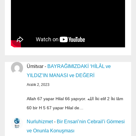
Ümitvar
-
BAYRAĞIMIZDAKİ ‘HİLÂL ve
YILDIZ’IN MANASI ve DEĞERİ
Aralık 2, 2023
Allah 67 yapar Hilal 66 yapıyor. الله İki elif 2 İki lâm
60 bir H 5 67 yapar Hilal de…
Nurluhizmet
-
Bir Ensari’nin Cebrail’i Görmesi
ve Onunla Konuşması