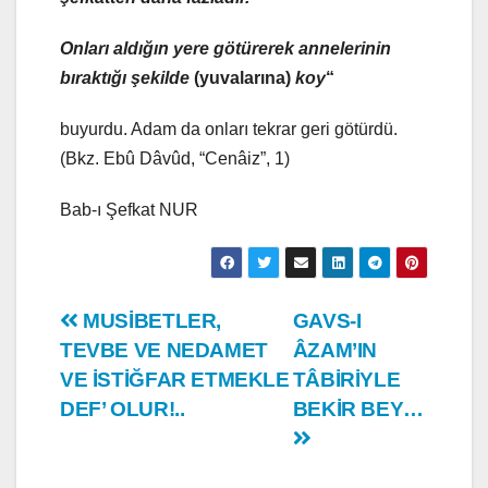
Onları aldığın yere götürerek annelerinin
bıraktığı şekilde
(yuvalarına)
koy
“
buyurdu. Adam da onları tekrar geri götürdü.
(Bkz. Ebû Dâvûd, “Cenâiz”, 1)
Bab-ı Şefkat NUR
Yazı
MUSİBETLER,
GAVS-I
TEVBE VE NEDAMET
ÂZAM’IN
gezinmesi
VE İSTİĞFAR ETMEKLE
TÂBİRİYLE
DEF’ OLUR!..
BEKİR BEY…