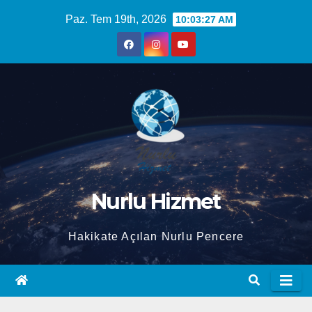
Skip
Paz. Tem 19th, 2026
10:03:28 AM
to
content
Nurlu Hizmet
Hakikate Açılan Nurlu Pencere