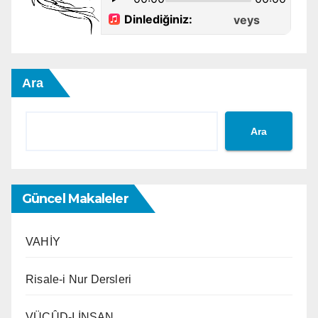
Ara
Ara
Güncel Makaleler
VAHİY
Risale-i Nur Dersleri
VÜCÛD-I İNSAN