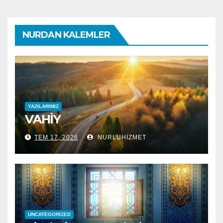
NURDAN KALEMLER
YAZILARIMIZ
VAHİY
TEM 17, 2026
NURLUHIZMET
UNCATEGORIZED