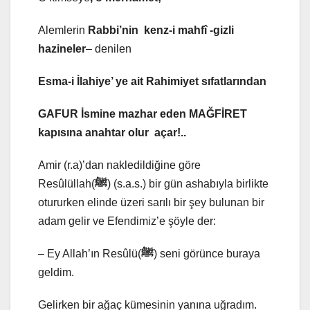
Alemlerin
Rabbi’nin
kenz-i mahfî -gizli
hazineler
– denilen
Esma-i İlahiye’ ye ait Rahimiyet sıfatlarından
GAFUR İsmine mazhar eden
MAĞFİRET
kapısına anahtar olur açar!..
Amir (r.a)’dan nakledildiğine göre
Resûlüllah(
ﷺ
) (s.a.s.) bir gün ashabıyla birlikte
otururken elinde üzeri sarılı bir şey bulunan bir
adam gelir ve Efendimiz’e şöyle der:
– Ey Allah’ın Resûlü(
ﷺ
) seni görünce buraya
geldim.
Gelirken bir ağaç kümesinin yanına uğradım.