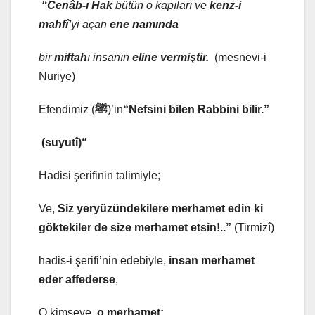
“Cenâb-ı Hak
bütün o kapıları ve
kenz-i
mahfî’
yi açan
ene
namında
bir
miftah
ı insanın
eline vermiştir.
(mesnevi-i
Nuriye)
Efendimiz (
ﷺ
)’in
“Nefsini bilen Rabbini bilir.”
(suyutî)
“
Hadisi şerifinin talimiyle;
Ve,
Siz yeryüzündekilere merhamet edin ki
göktekiler de size merhamet etsin!..”
(Tirmizî)
hadis-i şerifi’nin edebiyle,
insan merhamet
eder affederse
,
O kimseye
, o merhamet;