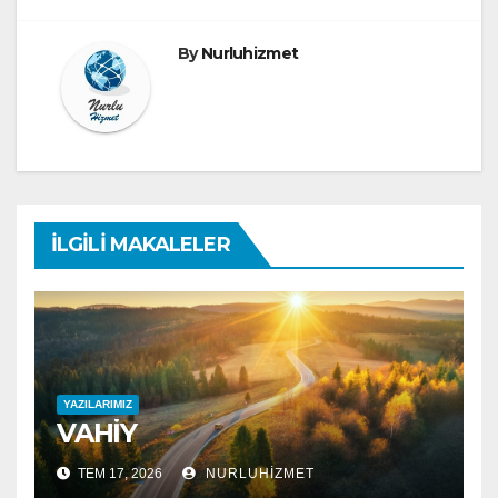
By
Nurluhizmet
İLGILI MAKALELER
YAZILARIMIZ
VAHİY
TEM 17, 2026
NURLUHIZMET