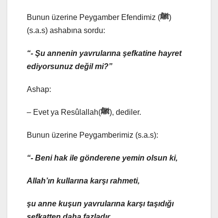
Bunun üzerine Peygamber Efendimiz (
ﷺ
)
(s.a.s) ashabına sordu:
“- Şu annenin yavrularına şefkatine hayret
ediyorsunuz değil mi?”
Ashap:
– Evet ya Resûlallah(
ﷺ
), dediler.
Bunun üzerine Peygamberimiz (s.a.s):
“- Beni hak ile gönderene yemin olsun ki,
Allah’ın kullarına karşı rahmeti,
şu anne kuşun yavrularına karşı taşıdığı
şefkatten daha fazladır.