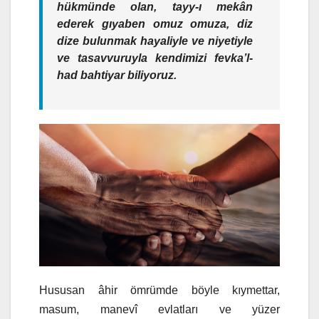
hükmünde olan, tayy-ı mekân
ederek gıyaben omuz omuza, diz
dize bulunmak hayaliyle ve niyetiyle
ve tasavvuruyla kendimizi fevka’l-
had bahtiyar biliyoruz.
Hususan âhir ömrümde böyle kıymettar,
masum, manevî evlatları ve yüzer