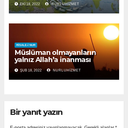
EKI 18, 2022
NURLUHIZMET
RISALE-I NUR
Müslüman olmayanların
yalnız Allah’a inanması
yeterli midir?
ŞUB 18, 2022
NURLUHIZMET
Bir yanıt yazın
E-posta adresiniz yayınlanmayacak.
Gerekli alanlar
*