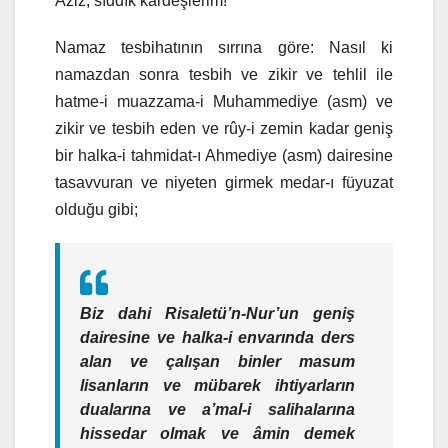
Aziz, sıddık kardeşlerim!
Namaz tesbihatının sırrına göre: Nasıl ki
namazdan sonra tesbih ve zikir ve tehlil ile
hatme-i muazzama-i Muhammediye (asm) ve
zikir ve tesbih eden ve rûy-i zemin kadar geniş
bir halka-i tahmidat-ı Ahmediye (asm) dairesine
tasavvuran ve niyeten girmek medar-ı füyuzat
olduğu gibi;
Biz dahi Risaletü’n-Nur’un geniş
dairesine ve halka-i envarında ders
alan ve çalışan binler masum
lisanların ve mübarek ihtiyarların
dualarına ve a’mal-i salihalarına
hissedar olmak ve âmin demek