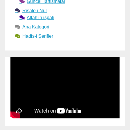
Güncel Tartışmalar
Risale-i Nur
Allah'ın ispatı
Ana Kategori
Hadis-i Şerifler