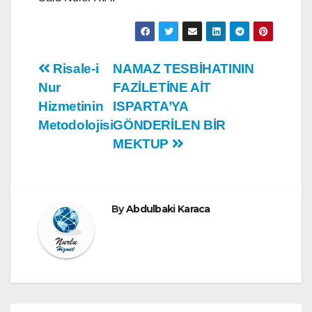
Yazı
Risale-i
NAMAZ TESBİHATININ
Nur
FAZİLETİNE AİT
gezinmesi
Hizmetinin
ISPARTA’YA
Metodolojisi
GÖNDERİLEN BİR
MEKTUP
By
Abdulbaki Karaca