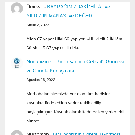
Ümitvar
-
BAYRAĞIMIZDAKİ ‘HİLÂL ve
YILDIZ’IN MANASI ve DEĞERİ
Aralık 2, 2023
Allah 67 yapar Hilal 66 yapıyor. الله İki elif 2 İki lâm
60 bir H 5 67 yapar Hilal de…
Nurluhizmet
-
Bir Ensari’nin Cebrail’i Görmesi
ve Onunla Konuşması
Ağustos 16, 2022
Merhabalar, sitemizde yer alan tüm hadisler
kaynakta ifade edilen yerler tetkik edilip
paylaşılmıştır. Kaynak olarak ifade edilen yerler ehli
sünnet…
Nurzaman
-
Bir Ensari’nin Cebrail’i Görmesi