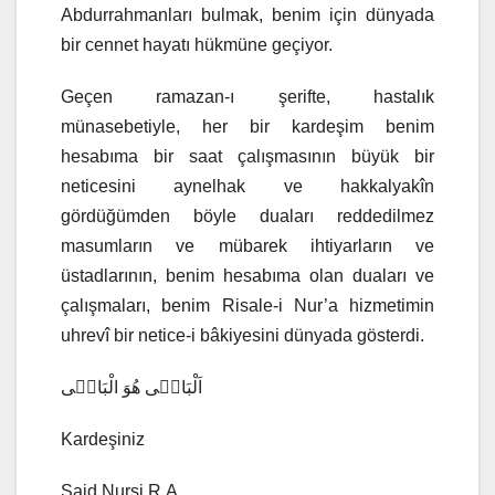
Abdurrahmanları bulmak, benim için dünyada
bir cennet hayatı hükmüne geçiyor.
Geçen ramazan-ı şerifte, hastalık
münasebetiyle, her bir kardeşim benim
hesabıma bir saat çalışmasının büyük bir
neticesini aynelhak ve hakkalyakîn
gördüğümden böyle duaları reddedilmez
masumların ve mübarek ihtiyarların ve
üstadlarının, benim hesabıma olan duaları ve
çalışmaları, benim Risale-i Nur’a hizmetimin
uhrevî bir netice-i bâkiyesini dünyada gösterdi.
اَلْبَاقٖى هُوَ الْبَاقٖى
Kardeşiniz
Said Nursi R.A.