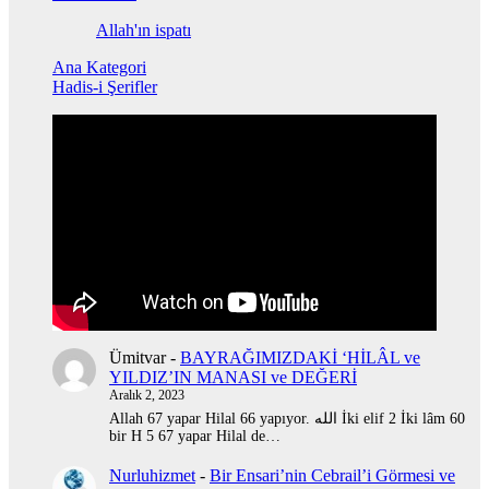
Allah'ın ispatı
Ana Kategori
Hadis-i Şerifler
Ümitvar
-
BAYRAĞIMIZDAKİ ‘HİLÂL ve
YILDIZ’IN MANASI ve DEĞERİ
Aralık 2, 2023
Allah 67 yapar Hilal 66 yapıyor. الله İki elif 2 İki lâm 60
bir H 5 67 yapar Hilal de…
Nurluhizmet
-
Bir Ensari’nin Cebrail’i Görmesi ve