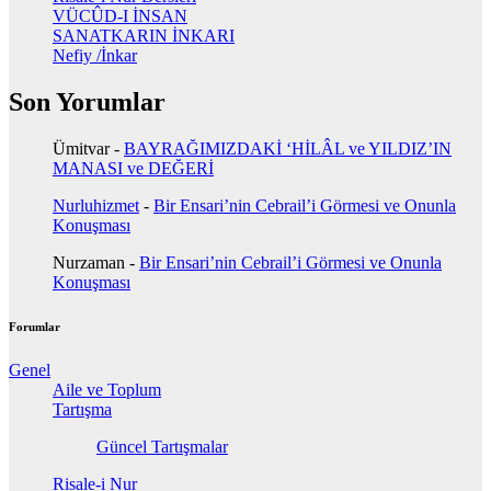
VÜCÛD-I İNSAN
SANATKARIN İNKARI
Nefiy /İnkar
Son Yorumlar
Ümitvar
-
BAYRAĞIMIZDAKİ ‘HİLÂL ve YILDIZ’IN
MANASI ve DEĞERİ
Nurluhizmet
-
Bir Ensari’nin Cebrail’i Görmesi ve Onunla
Konuşması
Nurzaman
-
Bir Ensari’nin Cebrail’i Görmesi ve Onunla
Konuşması
Forumlar
Genel
Aile ve Toplum
Tartışma
Güncel Tartışmalar
Risale-i Nur