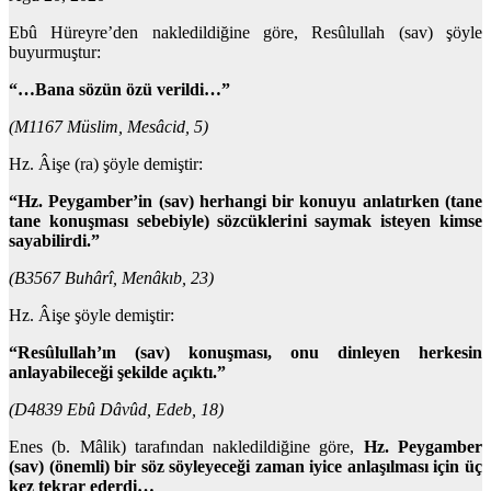
Ebû Hüreyre’den nakledildiğine göre, Resûlullah (sav) şöyle
buyurmuştur:
“…Bana sözün özü verildi…”
(M1167 Müslim, Mesâcid, 5)
Hz. Âişe (ra) şöyle demiştir:
“Hz. Peygamber’in (sav) herhangi bir konuyu anlatırken (tane
tane konuşması sebebiyle) sözcüklerini saymak isteyen kimse
sayabilirdi.”
(B3567 Buhârî, Menâkıb, 23)
Hz. Âişe şöyle demiştir:
“Resûlullah’ın (sav) konuşması, onu dinleyen herkesin
anlayabileceği şekilde açıktı.”
(D4839 Ebû Dâvûd, Edeb, 18)
Enes (b. Mâlik) tarafından nakledildiğine göre,
Hz. Peygamber
(sav) (önemli) bir söz söyleyeceği zaman iyice anlaşılması için üç
kez tekrar ederdi…