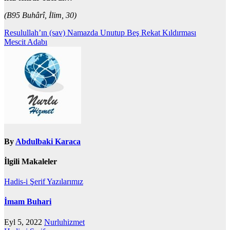
(B95 Buhârî, İlim, 30)
Yazı
Resulullah’ın (sav) Namazda Unutup Beş Rekat Kıldırması
Mescit Adabı
gezinmesi
By
Abdulbaki Karaca
İlgili Makaleler
Hadis-i Şerif
Yazılarımız
İmam Buhari
Eyl 5, 2022
Nurluhizmet