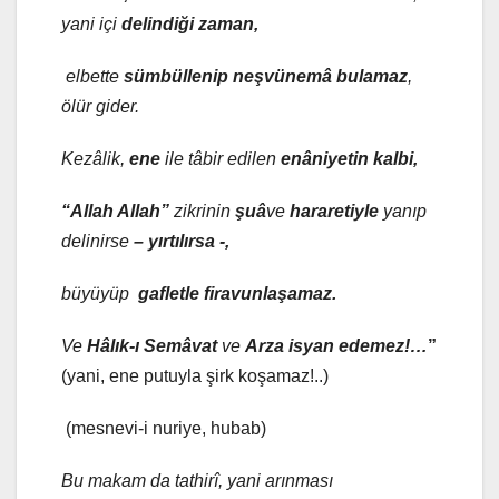
yani içi
delindiği zaman,
elbette
sümbüllenip neşvünemâ bulamaz
,
ölür gider.
Kezâlik
,
ene
ile tâbir edilen
enâniyet
in kalbi,
“Allah Allah”
zikrinin
şuâ
ve
hararet
iyle
yanıp
delinirse
– yırtılırsa -,
büyüyüp
gaflet
le firavunlaşamaz.
Ve
Hâlık-ı Semâvat
ve
Arz
a isyan edemez!…
”
(yani, ene putuyla şirk koşamaz!..)
(mesnevi-i nuriye, hubab)
Bu makam da tathirî, yani arınması