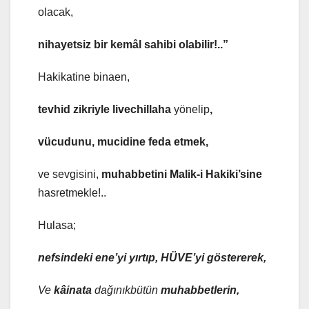
olacak,
nihayetsiz
bir kemâl sahibi olabilir!..”
Hakikatine binaen,
tevhid zikriyle livechillaha
yönelip
,
vücudunu, mucidine feda etmek,
ve sevgisini,
muhabbetini Malik-i Hakiki’sine
hasretmekle!..
Hulasa;
nefsindeki ene’yi yırtıp, HÜVE’yi göstererek,
Ve
kâinata
dağınıkbütün
muhabbetlerin,