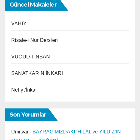
Güncel Makaleler
VAHİY
Risale-i Nur Dersleri
VÜCÛD-I İNSAN
SANATKARIN İNKARI
Nefiy /İnkar
Son Yorumlar
Ümitvar
-
BAYRAĞIMIZDAKİ ‘HİLÂL ve YILDIZ’IN