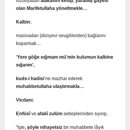
fuzuliyattan
alakasını kesip, yaratılış gayesi
olan Marifetullaha yöneltmekle…
Kalbin
;
masivadan (dünyevi sevgililerden) bağlarını
koparmak…
‘Yere göğe sığmam mü’min kulumun kalbine
sığarım’,
kuds-i hadisi
’ne mazhar ederek
muhabbetullaha ulaştırmakla…
Vicdanı
;
Enfüsî
ve
afakî zulüm
sebeplerinden sıyırıp,
“İşte
, şöyle nihayetsiz
bir muhabbete lâyık