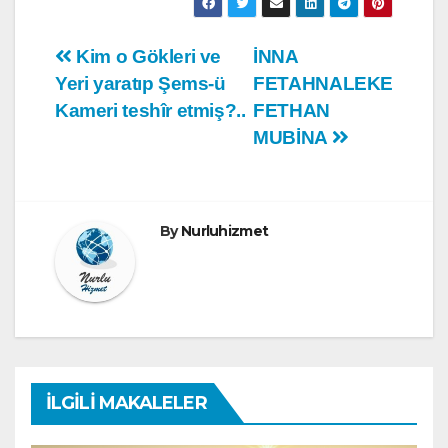
Yazı
Kim o Gökleri ve
İNNA
Yeri yaratıp Şems-ü
FETAHNALEKE
gezinmesi
Kameri teshîr etmiş?..
FETHAN
MUBİNA
By
Nurluhizmet
İLGILI MAKALELER