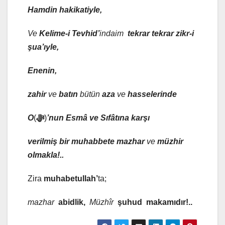
Hamdin hakikatiyle,
Ve
Kelime-i Tevhid’
indaim
tekrar tekrar zikr-i
şua’ıyle,
Enenin,
zahir
ve
batın
bütün
aza
ve
hasselerinde
O
(
ﷻ
)
’nun Esmâ ve Sıfâtına karşı
verilmiş bir muhabbete mazhar
ve
müzhir
olmakla!..
Zira
muhabetullah’
ta;
mazhar
abidlik,
Müzhîr
şuhud makamıdır!..