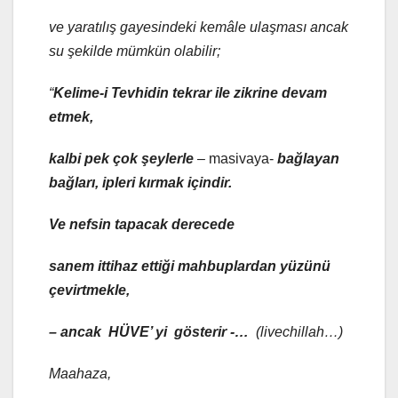
ve yaratılış gayesindeki kemâle ulaşması ancak
su şekilde mümkün olabilir;
“
Kelime-i Tevhid
in tekrar ile zikrine devam
etmek,
kalbi pek çok şeylerle
– masivaya-
bağlayan
bağları, ipleri kırmak içindir.
Ve nefsin tapacak derecede
sanem
ittihaz ettiği mahbuplardan yüzünü
çevirtmekle,
– ancak HÜVE’ yi gösterir -…
(livechillah…)
Maahaza
,