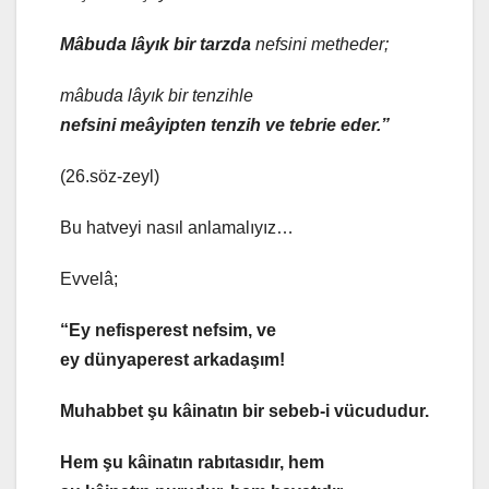
Mâbud
a lâyık bir tarzda
nefsini metheder;
mâbud
a lâyık bir tenzihle
nefsini meâyipten tenzih ve tebrie eder.”
(26.söz-zeyl)
Bu hatveyi nasıl anlamalıyız…
Evvelâ;
“Ey nefisperest nefsim, ve
ey dünyaperest arkadaşım!
Muhabbet
şu kâinatın bir sebeb-i vücududur.
Hem şu kâinatın rabıtasıdır, hem