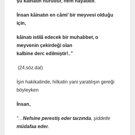
şu kâinatın nurudur, hem hayatıdır.
İnsan kâinatın en câmi’ bir meyvesi olduğu
için,
kâinat
ı istilâ edecek bir muhabbet, o
meyvenin çekirdeği olan
kalbine derc edilmiştir!..”
(24.söz.dal)
İşin hakikatinde, hilkatin yani yaratılışın gereği
böyleyken
İnsan,
“…
Nefsine perestiş eder tarzında
, şiddetle
müdafaa eder.