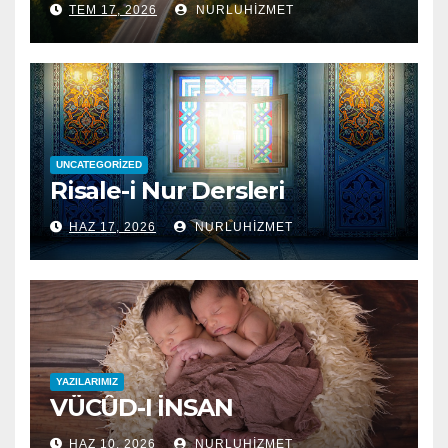
TEM 17, 2026
NURLUHIZMET
UNCATEGORIZED
Risale-i Nur Dersleri
HAZ 17, 2026
NURLUHIZMET
YAZILARIMIZ
VÜCÛD-I İNSAN
HAZ 10, 2026
NURLUHIZMET