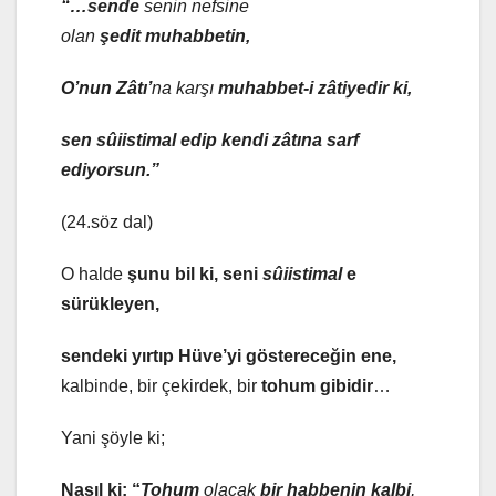
“…sende
senin nefsine
olan
şedit
muhabbetin,
O’nun Zâtı’
na karşı
muhabbet-i zâtiye
dir ki,
sen sûiistimal edip kendi zâtına sarf
ediyorsun.”
(24.söz dal)
O halde
şunu bil ki, seni
sûiistimal
e
sürükleyen,
sendeki yırtıp Hüve’yi göstereceğin ene,
kalbinde, bir çekirdek, bir
tohum gibidir
…
Yani şöyle ki;
Nasıl ki; “
Tohum
olacak
bir habbenin kalbi
,