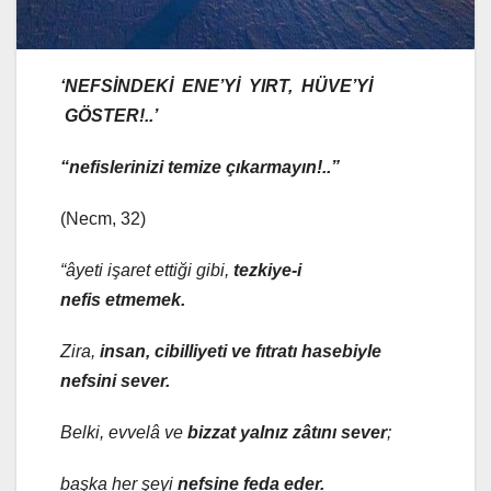
‘NEFSİNDEKİ ENE’Yİ YIRT, HÜVE’Yİ
GÖSTER!..’
“nefislerinizi temize çıkarmayın!..”
(Necm, 32)
“âyeti işaret ettiği gibi,
tezkiye-i
nefis
etmemek.
Zira
,
insan, cibilliyeti ve fıtratı hasebiyle
nefsini sever.
Belki, evvelâ ve
bizzat yalnız zâtını sever
;
başka her şeyi
nefsine feda eder.