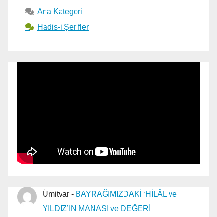
Ana Kategori
Hadis-i Şerifler
Ümitvar
-
BAYRAĞIMIZDAKİ ‘HİLÂL ve
YILDIZ’IN MANASI ve DEĞERİ