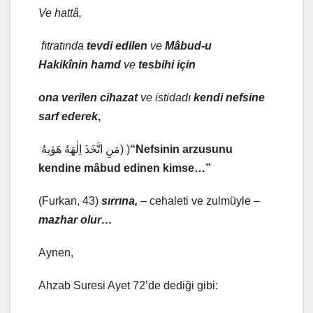
Ve hattâ,
fıtratında
tevdi edilen
ve
Mâbud-u
Hakikî
nin hamd
ve
tesbih
i için
ona verilen cihazat
ve istidadı
kendi
nefsine
sarf ederek
,
مَنِ اتَّخَذَ اِلٰهَهُ هَوٰيهُ) )
“Nefsinin arzusunu
kendine mâbud edinen kimse…”
(Furkan, 43)
sır
rına,
– cehaleti ve zulmüyle –
mazhar olur…
Aynen,
Ahzab Suresi Ayet 72’de dediği gibi: