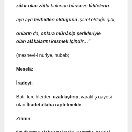
zâkir
olan zâtta
bulunan
hâsse
ve
lâtif
elerin
ayrı ayrı
tevhid
leri olduğuna
işaret olduğu gibi,
onların
da,
onlara münâsip şerikleriyle
olan alâkalarını kesmek içindir…”
(mesnevi-i nuriye, hubab)
Meselâ;
İradeyi;
Batıl tercihlerden
uzaklaştırıp,
yaratılış gayesi
olan
İbadetullaha raptetmekle…
Zihnin
;