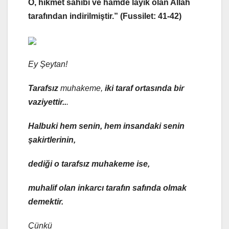
O, hikmet sahibi ve hamde lâyık olan Allah
tarafından indirilmiştir.”
(Fussilet: 41-42)
Ey Şeytan!
Tarafsız
muhakeme,
iki taraf ortasında bir
vaziyettir..
.
Halbuki hem senin, hem insandaki senin
şakirtlerinin,
dediği o tarafsız muhakeme ise,
muhalif olan inkarcı tarafın safında olmak
demektir.
Çünkü