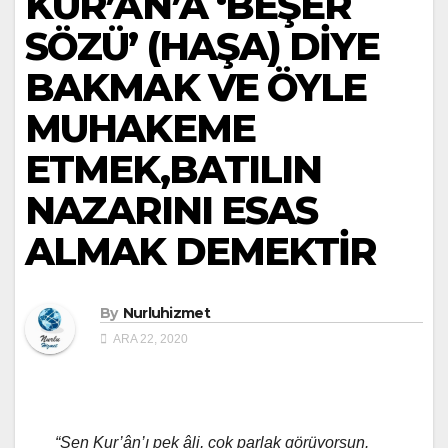
KUR’ÂN’A ‘BEŞER
SÖZÜ’ (HAŞA) DİYE
BAKMAK VE ÖYLE
MUHAKEME
ETMEK,BATILIN
NAZARINI ESAS
ALMAK DEMEKTİR
By
Nurluhizmet
ARA 22, 2020
“Sen Kur’ân’ı pek âli, çok parlak görüyorsun.