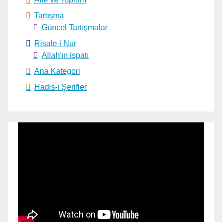
Tartışma
Güncel Tartışmalar
Risale-i Nur
Allah'ın ispatı
Ana Kategori
Hadis-i Şerifler