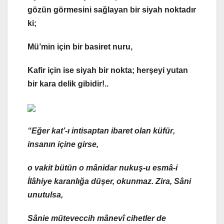
gözün görmesini sağlayan bir
siyah nokta
dır
ki;
Mü’min için bir
basiret nuru
,
Kafir için ise
siyah bir nokta;
herşeyi yutan
bir
kara delik
gibidir!..
“Eğer
kat’-ı intisaptan
ibaret olan
küfür
,
insanın
içine girse,
o vakit bütün
o mânidar
nukuş-u esmâ-i
İlâhiye karanlığa düşer, okunmaz
. Zira,
Sâni
unutulsa
,
Sânie müteveccih
mânevî cihetler
de