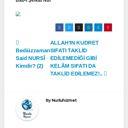
Bab-ı Şefkat Nur
Yazı
ALLAH’IN KUDRET
Bediüzzaman
SIFATI TAKLİD
gezinmesi
Said NURSÎ
EDİLEMEDİĞİ GİBİ
Kimdir? (2)
KELÂM SIFATI DA
TAKLİD EDİLEMEZ!..
By
Nurluhizmet