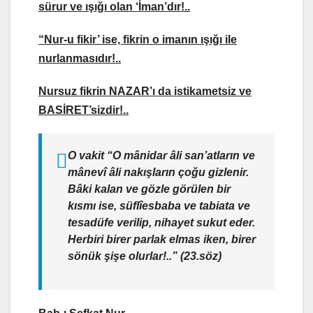
sürur ve ışığı olan ‘
İman’
dır!..
“
Nur-u fikir’
ise, fikrin o imanın ışığı ile
nurlanması
dır!..
Nursuz fikrin
NAZAR’ı
da
istikametsiz
ve
BASİRET
’sizdir!..
O vakit “O
mânidar
âli san’atların
ve
mânevî âli
nakışların
çoğu gizlenir
.
Bâki kalan ve gözle görülen bir
kısmı ise,
süflî
esbaba ve tabiata ve
tesadüfe verilip, nihayet sukut eder
.
Herbiri birer parlak
elmas
iken,
birer
sönük şişe olurlar
!..
” (23.söz)