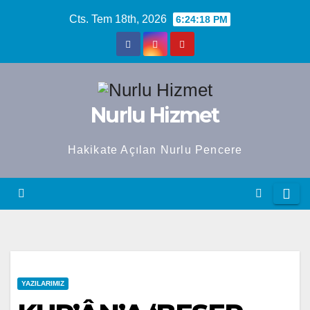
Skip
Cts. Tem 18th, 2026
6:24:18 PM
to
content
Nurlu Hizmet
Hakikate Açılan Nurlu Pencere
YAZILARIMIZ