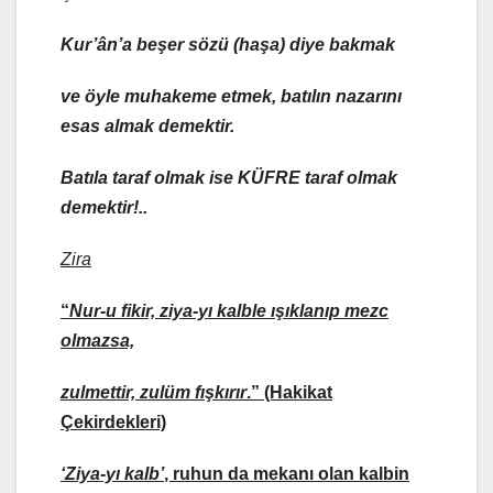
Kur’ân’a beşer sözü (haşa) diye bakmak
ve öyle muhakeme etmek, batılın nazarını
esas almak demektir.
Batıla taraf olmak ise KÜFRE taraf olmak
demektir!..
Zira
“
Nur-u fikir, ziya-yı kalble ışıklanıp mezc
olmazsa,
zulmettir, zulüm fışkırır
.”
(Hakikat
Çekirdekleri)
‘Ziya-yı kalb’
,
ruhun da mekanı olan kalbin