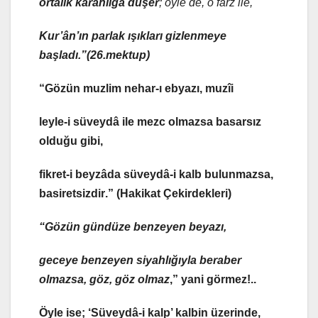
ortalık karanlığa düşer
; öyle de, o farz ile,
Kur’ân’ın parlak ışıkları gizlenmeye
başladı.”(26.mektup)
“
Gözün muzlim
nehar-ı ebyazı, muzîi
leyle-i süveydâ ile mezc olmazsa
basarsız
olduğu gibi,
fikret-i beyzâda süveydâ-i kalb bulunmazsa,
basiretsizdir
.”
(Hakikat Çekirdekleri)
“
Gözün
gündüze benzeyen
beyazı,
geceye benzeyen
siyahlığıyla
beraber
olmazsa,
göz, göz olmaz
,” yani görmez!..
Öyle ise;
‘Süveydâ-i kalp’
kalbin üzerinde,