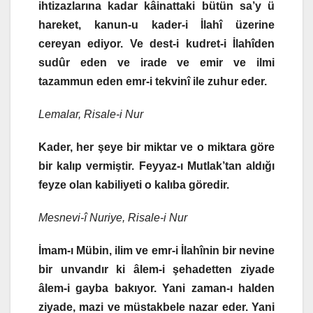
ihtizazlarına kadar kâinattaki bütün sa’y ü
hareket, kanun-u kader-i İlahî üzerine
cereyan ediyor. Ve dest-i kudret-i İlahîden
sudûr eden ve irade ve emir ve ilmi
tazammun eden emr-i tekvinî ile zuhur eder.
Lemalar, Risale-i Nur
Kader, her şeye bir miktar ve o miktara göre
bir kalıp vermiştir. Feyyaz-ı Mutlak’tan aldığı
feyze olan kabiliyeti o kalıba göredir.
Mesnevi-î Nuriye, Risale-i Nur
İmam-ı Mübin, ilim ve emr-i İlahînin bir nevine
bir unvandır ki âlem-i şehadetten ziyade
âlem-i gayba bakıyor. Yani zaman-ı halden
ziyade, mazi ve müstakbele nazar eder. Yani