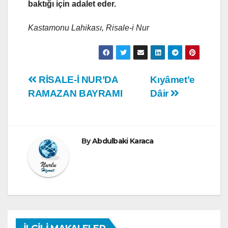
baktığı için adalet eder.
Kastamonu Lahikası, Risale-i Nur
Yazı
RİSALE-İ NUR’DA
Kıyâmet’e
RAMAZAN BAYRAMI
Dâir
gezinmesi
By
Abdulbaki Karaca