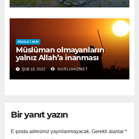
RISALE-I NUR
Müslüman olmayanların
yalnız Allah’a inanması
yeterli midir?
ŞUB 18, 2022
NURLUHIZMET
Bir yanıt yazın
E-posta adresiniz yayınlanmayacak.
Gerekli alanlar
*