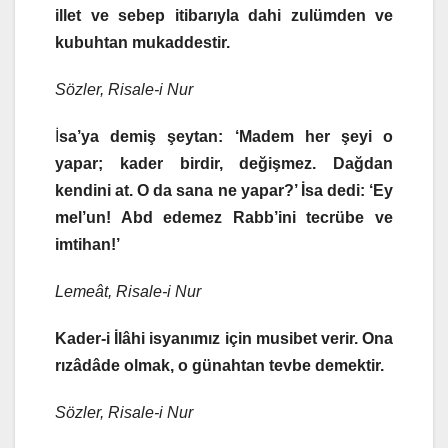
illet ve sebep itibarıyla dahi zulümden ve
kubuhtan mukaddestir.
Sözler, Risale-i Nur
İ
sa’ya demiş şeytan: ‘Madem her şeyi o
yapar; kader birdir, değişmez. Dağdan
kendini at. O da sana ne yapar?’ İsa dedi: ‘Ey
mel’un! Abd edemez Rabb’ini tecrübe ve
imtihan!’
Lemeât, Risale-i Nur
Kader-i İlâhi isyanımız için musibet verir. Ona
rızâdâde olmak, o günahtan tevbe demektir.
Sözler, Risale-i Nur