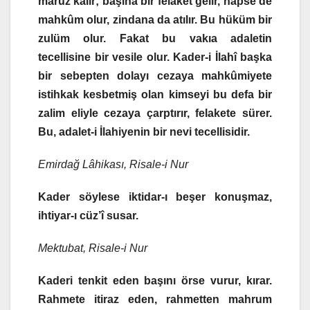
maruz kalır; başına bir felaket gelir, hapse de
mahkûm olur, zindana da atılır. Bu hüküm bir
zulüm olur. Fakat bu vakıa adaletin
tecellisine bir vesile olur. Kader-i İlahî başka
bir sebepten dolayı cezaya mahkûmiyete
istihkak kesbetmiş olan kimseyi bu defa bir
zalim eliyle cezaya çarptırır, felakete sürer.
Bu, adalet-i İlahiyenin bir nevi tecellisidir.
Emirdağ Lâhikası, Risale-i Nur
Kader söylese iktidar-ı beşer konuşmaz,
ihtiyar-ı cüz’î susar.
Mektubat, Risale-i Nur
Kaderi tenkit eden başını örse vurur, kırar.
Rahmete itiraz eden, rahmetten mahrum