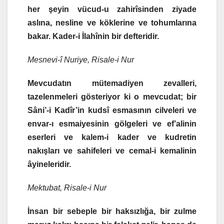
her şeyin vücud-u zahirîsinden ziyade
aslına, nesline ve köklerine ve tohumlarına
bakar. Kader-i İlahînin bir defteridir.
Mesnevi-î Nuriye, Risale-i Nur
Mevcudatın mütemadiyen zevalleri,
tazelenmeleri gösteriyor ki o mevcudat; bir
Sâni’-i Kadîr’in kudsî esmasının cilveleri ve
envar-ı esmaiyesinin gölgeleri ve ef’alinin
eserleri ve kalem-i kader ve kudretin
nakışları ve sahifeleri ve cemal-i kemalinin
âyineleridir.
Mektubat, Risale-i Nur
İnsan bir sebeple bir haksızlığa, bir zulme