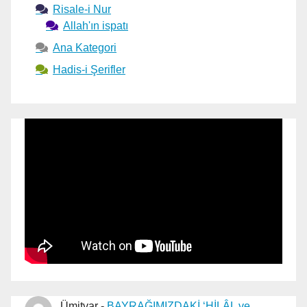
Risale-i Nur
Allah'ın ispatı
Ana Kategori
Hadis-i Şerifler
Ümitvar
-
BAYRAĞIMIZDAKİ ‘HİLÂL ve