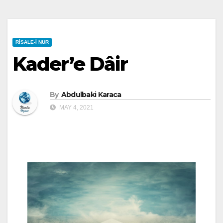
RISALE-I NUR
Kader’e Dâir
By
Abdulbaki Karaca
MAY 4, 2021