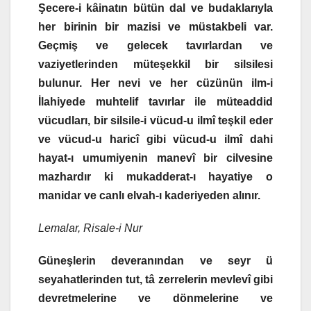
Şecere-i kâinatın bütün dal ve budaklarıyla
her birinin bir mazisi ve müstakbeli var.
Geçmiş ve gelecek tavırlardan ve
vaziyetlerinden müteşekkil bir silsilesi
bulunur. Her nevi ve her cüzünün ilm-i
İlahiyede muhtelif tavırlar ile müteaddid
vücudları, bir silsile-i vücud-u ilmî teşkil eder
ve vücud-u haricî gibi vücud-u ilmî dahi
hayat-ı umumiyenin manevî bir cilvesine
mazhardır ki mukadderat-ı hayatiye o
manidar ve canlı elvah-ı kaderiyeden alınır.
Lemalar, Risale-i Nur
Güneşlerin deveranından ve seyr ü
seyahatlerinden tut, tâ zerrelerin mevlevî gibi
devretmelerine ve dönmelerine ve