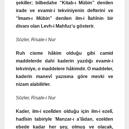
şekiller; bilbedahe “Kitab-ı Mübin” denilen
irade ve evamir-i tekviniyenin defterini ve
“İmam-ı Mübin” denilen ilm-i İlahînin bir
divanı olan Levh-i Mahfuz’u gösterir.
Sözler, Risale-i Nur
Ruh cisme hâkim olduğu gibi camid
maddelerde dahi kaderin yazdığı evamir-i
tekviniye, o maddelere hâkimdir. O maddeler,
kaderin manevî yazısına göre mevki ve
nizam alabilirler.
Sözler, Risale-i Nur
Kader, ilm-i ezelîden olduğu için ilm-i ezelî,
hadîsin tabiriyle ‘Manzar-ı a’lâdan, ezelden
ebede kadar her şey, olmuş ve olacak,