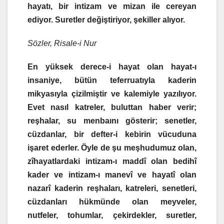
hayatı, bir intizam ve mizan ile cereyan
ediyor. Suretler değiştiriyor, şekiller alıyor.
Sözler, Risale-i Nur
En yüksek derece-i hayat olan hayat-ı
insaniye, bütün teferruatıyla kaderin
mikyasıyla çizilmiştir ve kalemiyle yazılıyor.
Evet nasıl katreler, buluttan haber verir;
reşhalar, su menbaını gösterir; senetler,
cüzdanlar, bir defter-i kebirin vücuduna
işaret ederler. Öyle de şu meşhudumuz olan,
zîhayatlardaki intizam-ı maddî olan bedihî
kader ve intizam-ı manevî ve hayatî olan
nazarî kaderin reşhaları, katreleri, senetleri,
cüzdanları hükmünde olan meyveler,
nutfeler, tohumlar, çekirdekler, suretler,