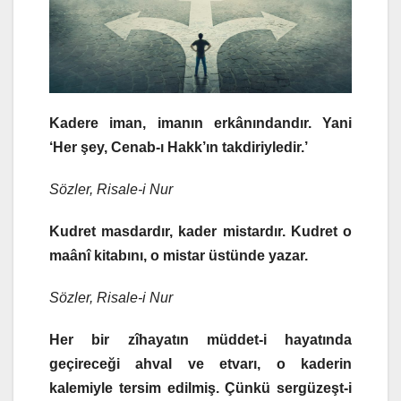
Kadere iman, imanın erkânındandır. Yani
‘Her şey, Cenab-ı Hakk’ın takdiriyledir.’
Sözler, Risale-i Nur
Kudret masdardır, kader mistardır. Kudret o
maânî kitabını, o mistar üstünde yazar.
Sözler, Risale-i Nur
Her bir zîhayatın müddet-i hayatında
geçireceği ahval ve etvarı, o kaderin
kalemiyle tersim edilmiş. Çünkü sergüzeşt-i