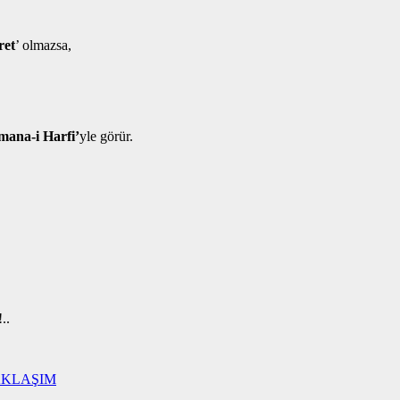
ret
’ olmazsa,
mana-i Harfi’
yle görür.
..
AKLAŞIM