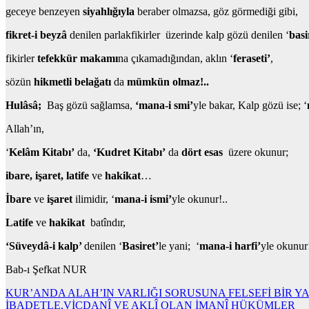
geceye benzeyen
siyahlığıyla
beraber olmazsa, göz görmediği gibi,
fikret-i beyzâ
denilen parlakfikirler üzerinde kalp gözü denilen ‘
basi
fikirler
tefekkür makamı
na çıkamadığından, aklın ‘
feraseti’
,
sözün
hikmetli belağatı
da
mümkün olmaz!..
Hulâsâ;
Baş gözü sağlamsa,
‘mana-i smi’
yle bakar, Kalp gözü ise; ‘
Allah’ın,
‘
Kelâm Kitabı’
da,
‘Kudret Kitabı’
da
dört esas
üzere okunur;
ibare, işaret, latife
ve
hakikat
…
İbare
ve
işaret
ilimidir, ‘
mana-i ismi’
yle okunur!..
Latife
ve
hakikat
batîndır,
‘Süveydâ-i kalp’
denilen ‘
Basiret’
le yani; ‘
mana-i harfi’
yle okunur!
Bab-ı Şefkat NUR
Yazı
KUR’ANDA ALAH’IN VARLIĞI SORUSUNA FELSEFİ BİR Y
İBADETLE,VİCDANÎ VE AKLÎ OLAN İMANÎ HÜKÜMLER