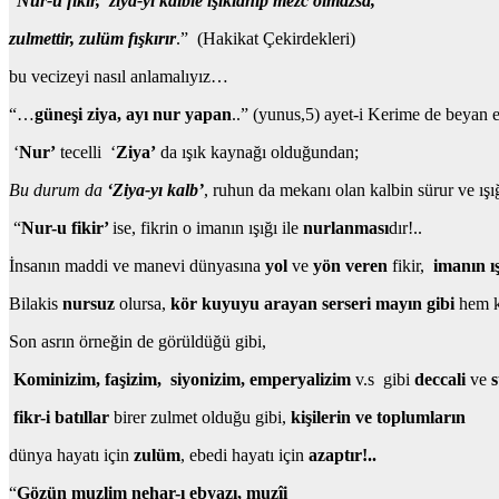
“
Nur-u fikir
, ziya-yı kalble ışıklanıp mezc olmazsa,
zulmettir, zulüm fışkırır
.” (Hakikat Çekirdekleri)
bu vecizeyi nasıl anlamalıyız…
“…
güneşi ziya, ayı nur yapan
..” (yunus,5) ayet-i Kerime de beyan ed
‘
Nur’
tecelli ‘
Ziya’
da ışık kaynağı olduğundan;
Bu durum da
‘Ziya-yı kalb’
, ruhun da mekanı olan kalbin sürur ve ışığ
“
Nur-u fikir’
ise, fikrin o imanın ışığı ile
nurlanması
dır!..
İnsanın maddi ve manevi dünyasına
yol
ve
yön veren
fikir,
imanın ış
Bilakis
nursuz
olursa,
kör kuyuyu arayan serseri mayın gibi
hem ke
Son asrın örneğin de görüldüğü gibi,
Kominizim, faşizim, siyonizim, emperyalizim
v.s gibi
deccali
ve
s
fikr-i batıllar
birer zulmet olduğu gibi,
kişilerin ve toplumların
dünya hayatı için
zulüm
, ebedi hayatı için
azaptır!..
“
Gözün muzlim nehar-ı ebyazı, muzîi