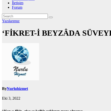
İletişim
Forum
Yazılarımız
‘FİKRET-İ BEYZÂDA SÜVEY
By
Nurluhizmet
Eki 3, 2022