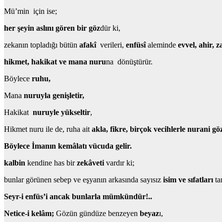
Mü’min için ise;
her şeyin aslını gören bir göz
dür ki,
zekanın topladığı bütün
afakî
verileri,
enfüsî
aleminde
evvel, ahir, z
hikmet, hakikat ve mana nuru
na dönüştürür.
Böylece
ruhu,
Mana
nuruyla genişletir,
Hakikat
nuruyle yükseltir
,
Hikmet nuru ile de, ruha ait
akla, fikre, birçok vecihlerle nurani gö
Böylece İmanın kemâlatı vücuda gelir.
kalbin
kendine has bir
zekâveti
vardır ki;
bunlar görünen sebep ve eşyanın arkasında sayısız
isim ve sıfatları
ta
Seyr-i enfüs’i ancak bunlarla mümkündür!..
Netice-i kelâm;
Gözün gündüze benzeyen
beyaz
ı,