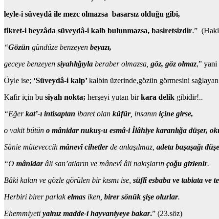
leyle-i süveydâ
ile mezc olmazsa basarsız olduğu gibi,
fikret-i beyzâ
da süveydâ-i kalb bulunmazsa, basiretsizdir
.” (Haki
“
Gözün
gündüze benzeyen
beyazı,
geceye benzeyen
siyahlığıyla
beraber olmazsa,
göz, göz olmaz
,” yani
Öyle ise;
‘Süveydâ-i kalp’
kalbin üzerinde,gözün görmesini sağlayan
Kafir için bu
siyah nokta;
herşeyi yutan bir
kara delik
gibidir!..
“Eğer
kat’-ı intisaptan
ibaret olan
küfür
, insanın
içine girse,
o vakit bütün
o mânidar nukuş-u esmâ-i İlâhiye karanlığa düşer, o
Sâni
e müteveccih
mânevî cihetler
de anlaşılmaz,
adeta başaşağı düş
“O
mânidar
âli san’atların ve mânevî âli nakışların
çoğu gizlenir
.
Bâki
kalan ve gözle görülen bir kısmı ise,
süflî
esbaba ve tabiata ve te
Herbiri birer parlak
elmas
iken,
birer sönük şişe olurlar
.
Ehemmiyeti
yalnız madde-i hayvaniyeye bakar
.
” (23.söz)