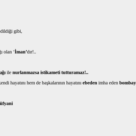
ildiği gibi,
ı olan ‘
İman’
dır!..
ığı
ile
nurlanmazsa istikameti tutturamaz!..
ndi hayatını hem de başkalarının hayatını
ebeden
imha eden
bombay
üfyani