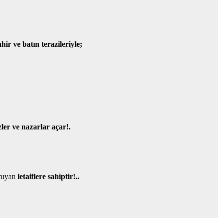
ahir ve batın terazileriyle;
zler ve nazarlar açar!.
nıyan
letaiflere sahiptir!..