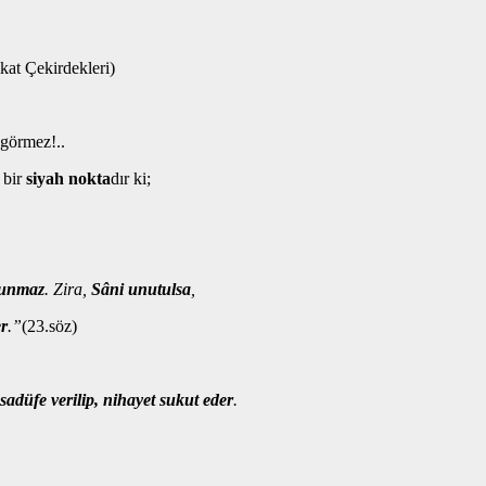
kat Çekirdekleri)
 görmez!..
 bir
siyah nokta
dır ki;
kunmaz
. Zira,
Sâni
unutulsa
,
er
.”
(23.söz)
sadüfe verilip, nihayet sukut eder
.