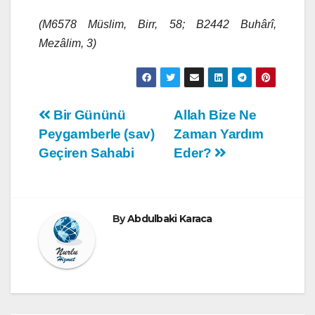
(M6578 Müslim, Birr, 58; B2442 Buhârî,
Mezâlim, 3)
Yazı
Bir Gününü
Allah Bize Ne
Peygamberle (sav)
Zaman Yardım
gezinmesi
Geçiren Sahabi
Eder?
By
Abdulbaki Karaca