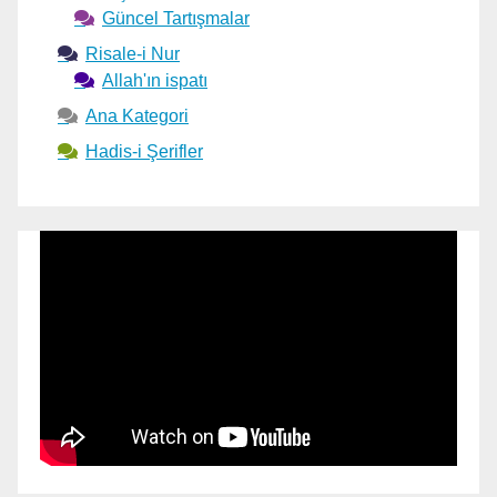
Güncel Tartışmalar
Risale-i Nur
Allah'ın ispatı
Ana Kategori
Hadis-i Şerifler