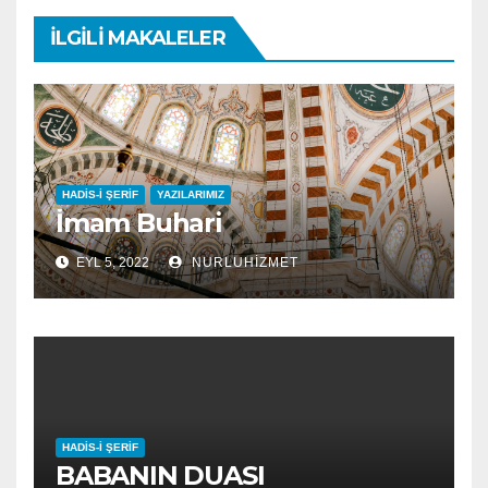
İLGILI MAKALELER
HADIS-I ŞERIF
YAZILARIMIZ
İmam Buhari
EYL 5, 2022
NURLUHIZMET
HADIS-I ŞERIF
BABANIN DUASI