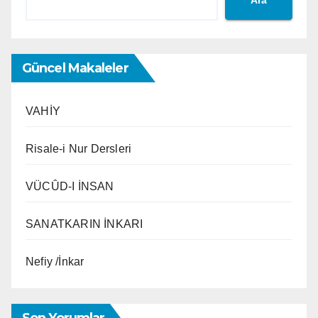
Ara
Güncel Makaleler
VAHİY
Risale-i Nur Dersleri
VÜCÛD-I İNSAN
SANATKARIN İNKARI
Nefiy /İnkar
Son Yorumlar