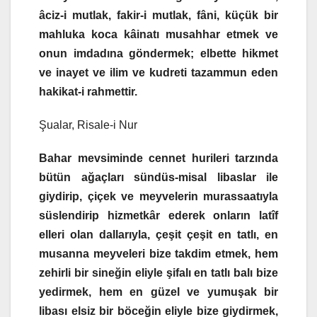
âciz-i mutlak, fakir-i mutlak, fâni, küçük bir
mahluka koca kâinatı musahhar etmek ve
onun imdadına göndermek; elbette hikmet
ve inayet ve ilim ve kudreti tazammun eden
hakikat-i rahmettir.
Şualar, Risale-i Nur
Bahar mevsiminde cennet hurileri tarzında
bütün ağaçları sündüs-misal libaslar ile
giydirip, çiçek ve meyvelerin murassaatıyla
süslendirip hizmetkâr ederek onların latîf
elleri olan dallarıyla, çeşit çeşit en tatlı, en
musanna meyveleri bize takdim etmek, hem
zehirli bir sineğin eliyle şifalı en tatlı balı bize
yedirmek, hem en güzel ve yumuşak bir
libası elsiz bir böceğin eliyle bize giydirmek,