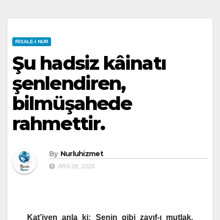
RISALE-I NUR
Şu hadsiz kâinatı
şenlendiren,
bilmüşahede
rahmettir.
By
Nurluhizmet
ARA 28, 2020
Kat’iyen anla ki: Senin gibi zayıf-ı mutlak,