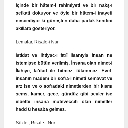
içinde bir hâtem-i rahîmiyeti ve bir nakş-ı
şefkati dokuyor ve öyle bir hâtem-i inayeti
nescediyor ki güneşten daha parlak kendini
akıllara gösteriyor.
Lemalar, Risale-i Nur
İ
stidat ve ihtiyac-ı fıtrî lisanıyla insan ne
istemişse bütün verilmiş. İnsana olan nimet-i
İlahiye, ta’dad ile bitmez, tükenmez. Evet,
insanın madem bir sofra-i nimeti semavat ve
arz ise ve o sofradaki nimetlerden bir kısmı
şems, kamer, gece, gündüz gibi şeyler ise
elbette insana müteveccih olan nimetler
hadd ü hesaba gelmez.
Sözler, Risale-i Nur