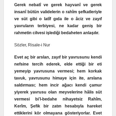
Gerek nebatî ve gerek hayvanî ve gerek
insanî bütün validelerin o rahîm şefkatleriyle
ve süt gibi o latîf gıda ile o âciz ve zayıf
yavruların terbiyesi, ne kadar geniş bir
rahmetin cilvesi işlediği bedaheten anlaşılır.
Sözler, Risale-i Nur
Evet aç bir arslan, zayıf bir yavrusunu kendi
nefsine tercih ederek, elde ettiği bir eti
yemeyip yavrusuna vermesi; hem korkak
tavuk, yavrusunu himaye için ite, arslana
saldırması; hem incir ağacı kendi çamur
yiyerek yavrusu olan meyvelerine hâlis süt
vermesi bi’l-bedahe nihayetsiz Rahîm,
Kerîm, Şefik bir zatın hesabıyla hareket
ettiklerini kör olmayana gösteriyorlar. Evet