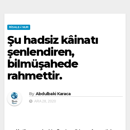
RISALE-I NUR
Şu hadsiz kâinatı
şenlendiren,
bilmüşahede
rahmettir.
By
Abdulbaki Karaca
ARA 28, 2020