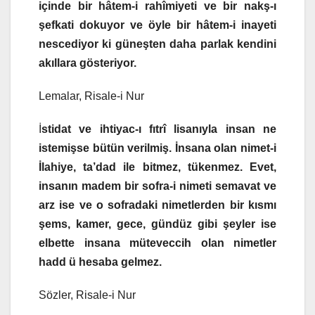
içinde bir hâtem-i rahîmiyeti ve bir nakş-ı
şefkati dokuyor ve öyle bir hâtem-i inayeti
nescediyor ki güneşten daha parlak kendini
akıllara gösteriyor.
Lemalar, Risale-i Nur
İ
stidat ve ihtiyac-ı fıtrî lisanıyla insan ne
istemişse bütün verilmiş. İnsana olan nimet-i
İlahiye, ta’dad ile bitmez, tükenmez. Evet,
insanın madem bir sofra-i nimeti semavat ve
arz ise ve o sofradaki nimetlerden bir kısmı
şems, kamer, gece, gündüz gibi şeyler ise
elbette insana müteveccih olan nimetler
hadd ü hesaba gelmez.
Sözler, Risale-i Nur