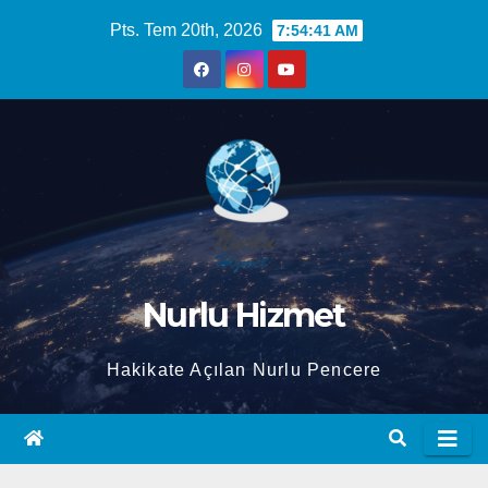
Skip
Pts. Tem 20th, 2026
7:54:42 AM
to
content
Nurlu Hizmet
Hakikate Açılan Nurlu Pencere