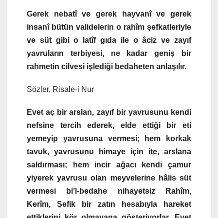
Gerek nebatî ve gerek hayvanî ve gerek
insanî bütün validelerin o rahîm şefkatleriyle
ve süt gibi o latîf gıda ile o âciz ve zayıf
yavruların terbiyesi, ne kadar geniş bir
rahmetin cilvesi işlediği bedaheten anlaşılır.
Sözler, Risale-i Nur
Evet aç bir arslan, zayıf bir yavrusunu kendi
nefsine tercih ederek, elde ettiği bir eti
yemeyip yavrusuna vermesi; hem korkak
tavuk, yavrusunu himaye için ite, arslana
saldırması; hem incir ağacı kendi çamur
yiyerek yavrusu olan meyvelerine hâlis süt
vermesi bi’l-bedahe nihayetsiz Rahîm,
Kerîm, Şefik bir zatın hesabıyla hareket
ettiklerini kör olmayana gösteriyorlar. Evet