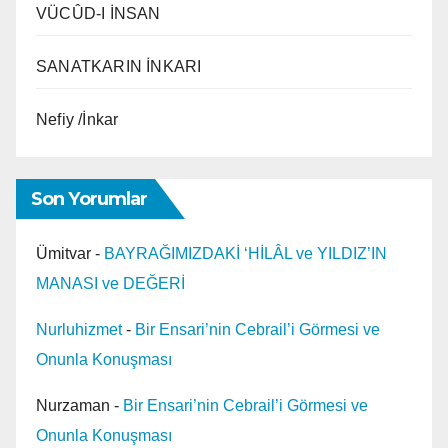
VÜCÛD-I İNSAN
SANATKARIN İNKARI
Nefiy /İnkar
Son Yorumlar
Ümitvar
-
BAYRAĞIMIZDAKİ ‘HİLÂL ve YILDIZ’IN
MANASI ve DEĞERİ
Nurluhizmet
-
Bir Ensari’nin Cebrail’i Görmesi ve
Onunla Konuşması
Nurzaman
-
Bir Ensari’nin Cebrail’i Görmesi ve
Onunla Konuşması