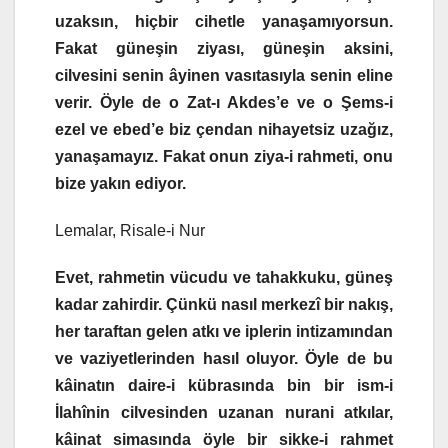
uzaksın, hiçbir cihetle yanaşamıyorsun.
Fakat güneşin ziyası, güneşin aksini,
cilvesini senin âyinen vasıtasıyla senin eline
verir. Öyle de o Zat-ı Akdes’e ve o Şems-i
ezel ve ebed’e biz çendan nihayetsiz uzağız,
yanaşamayız. Fakat onun ziya-i rahmeti, onu
bize yakın ediyor.
Lemalar, Risale-i Nur
Evet, rahmetin vücudu ve tahakkuku, güneş
kadar zahirdir. Çünkü nasıl merkezî bir nakış,
her taraftan gelen atkı ve iplerin intizamından
ve vaziyetlerinden hasıl oluyor. Öyle de bu
kâinatın daire-i kübrasında bin bir ism-i
İlahînin cilvesinden uzanan nurani atkılar,
kâinat simasında öyle bir sikke-i rahmet