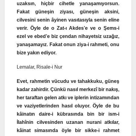
uzaksın, hiçbir cihetle yanaşamıyorsun.
Fakat güneşin ziyası, güneşin aksini,
cilvesini senin âyinen vasıtasıyla senin eline
verir. Öyle de o Zat-ı Akdes’e ve o Şems-i
ezel ve ebed’e biz çendan nihayetsiz uzağız,
yanaşamayız. Fakat onun ziya-i rahmeti, onu
bize yakın ediyor.
Lemalar, Risale-i Nur
Evet, rahmetin vücudu ve tahakkuku, güneş
kadar zahirdir. Çünkü nasıl merkezî bir nakış,
her taraftan gelen atkı ve iplerin intizamından
ve vaziyetlerinden hasıl oluyor. Öyle de bu
kâinatın daire-i kübrasında bin bir ism-i
İlahînin cilvesinden uzanan nurani atkılar,
kâinat simasında öyle bir sikke-i rahmet