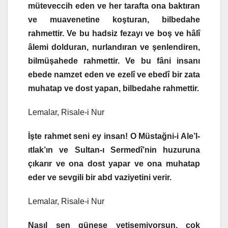
müteveccih eden ve her tarafta ona baktıran
ve muavenetine koşturan, bilbedahe
rahmettir. Ve bu hadsiz fezayı ve boş ve hâlî
âlemi dolduran, nurlandıran ve şenlendiren,
bilmüşahede rahmettir. Ve bu fâni insanı
ebede namzet eden ve ezelî ve ebedî bir zata
muhatap ve dost yapan, bilbedahe rahmettir.
Lemalar, Risale-i Nur
İşte rahmet seni ey insan! O Müstağni-i Ale’l-
ıtlak’ın ve Sultan-ı Sermedî’nin huzuruna
çıkarır ve ona dost yapar ve ona muhatap
eder ve sevgili bir abd vaziyetini verir.
Lemalar, Risale-i Nur
Nasıl sen güneşe yetişemiyorsun, çok