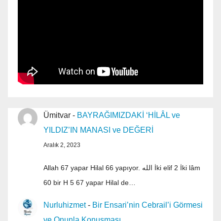
Ümitvar
-
BAYRAĞIMIZDAKİ ‘HİLÂL ve
YILDIZ’IN MANASI ve DEĞERİ
Aralık 2, 2023
Allah 67 yapar Hilal 66 yapıyor. الله İki elif 2 İki lâm
60 bir H 5 67 yapar Hilal de…
Nurluhizmet
-
Bir Ensari’nin Cebrail’i Görmesi
ve Onunla Konuşması