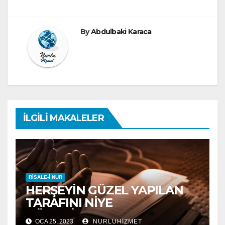
By
Abdulbaki Karaca
İLGILI MAKALELER
RISALE-I NUR
HERŞEYİN GÜZEL YAPILAN
TARAFINI NİYE
GÖREMİYORUZ ?
OCA 25, 2023
NURLUHIZMET