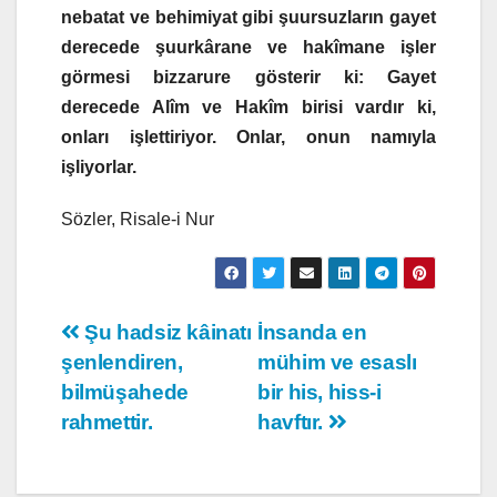
nebatat ve behimiyat gibi şuursuzların gayet
derecede şuurkârane ve hakîmane işler
görmesi bizzarure gösterir ki: Gayet
derecede Alîm ve Hakîm birisi vardır ki,
onları işlettiriyor. Onlar, onun namıyla
işliyorlar.
Sözler, Risale-i Nur
Yazı
Şu hadsiz kâinatı
İnsanda en
şenlendiren,
mühim ve esaslı
gezinmesi
bilmüşahede
bir his, hiss-i
rahmettir.
havftır.