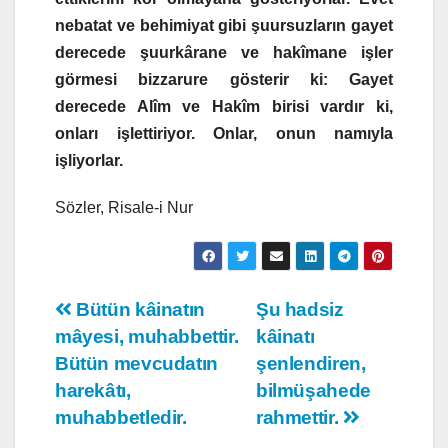
nebatat ve behimiyat gibi şuursuzların gayet
derecede şuurkârane ve hakîmane işler
görmesi bizzarure gösterir ki: Gayet
derecede Alîm ve Hakîm birisi vardır ki,
onları işlettiriyor. Onlar, onun namıyla
işliyorlar.
Sözler, Risale-i Nur
Yazı
Bütün kâinatın
Şu hadsiz
mâyesi, muhabbettir.
kâinatı
gezinmesi
Bütün mevcudatın
şenlendiren,
harekâtı,
bilmüşahede
muhabbetledir.
rahmettir.