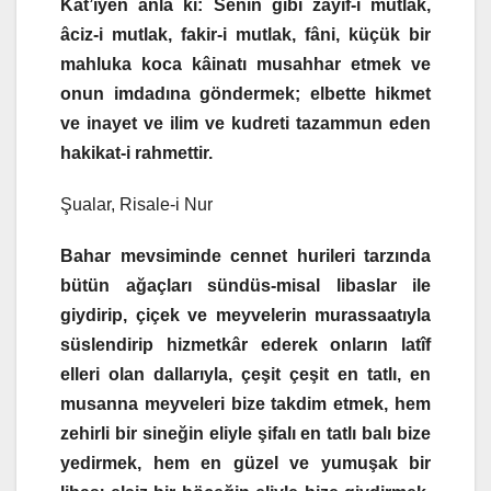
Kat’iyen anla ki: Senin gibi zayıf-ı mutlak,
âciz-i mutlak, fakir-i mutlak, fâni, küçük bir
mahluka koca kâinatı musahhar etmek ve
onun imdadına göndermek; elbette hikmet
ve inayet ve ilim ve kudreti tazammun eden
hakikat-i rahmettir.
Şualar, Risale-i Nur
Bahar mevsiminde cennet hurileri tarzında
bütün ağaçları sündüs-misal libaslar ile
giydirip, çiçek ve meyvelerin murassaatıyla
süslendirip hizmetkâr ederek onların latîf
elleri olan dallarıyla, çeşit çeşit en tatlı, en
musanna meyveleri bize takdim etmek, hem
zehirli bir sineğin eliyle şifalı en tatlı balı bize
yedirmek, hem en güzel ve yumuşak bir