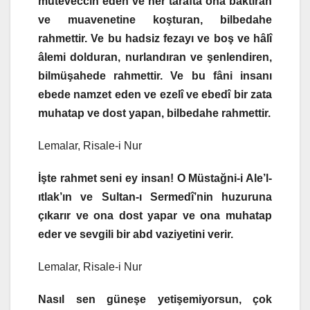
müteveccih eden ve her tarafta ona baktıran
ve muavenetine koşturan, bilbedahe
rahmettir. Ve bu hadsiz fezayı ve boş ve hâlî
âlemi dolduran, nurlandıran ve şenlendiren,
bilmüşahede rahmettir. Ve bu fâni insanı
ebede namzet eden ve ezelî ve ebedî bir zata
muhatap ve dost yapan, bilbedahe rahmettir.
Lemalar, Risale-i Nur
İşte rahmet seni ey insan! O Müstağni-i Ale’l-
ıtlak’ın ve Sultan-ı Sermedî’nin huzuruna
çıkarır ve ona dost yapar ve ona muhatap
eder ve sevgili bir abd vaziyetini verir.
Lemalar, Risale-i Nur
Nasıl sen güneşe yetişemiyorsun, çok