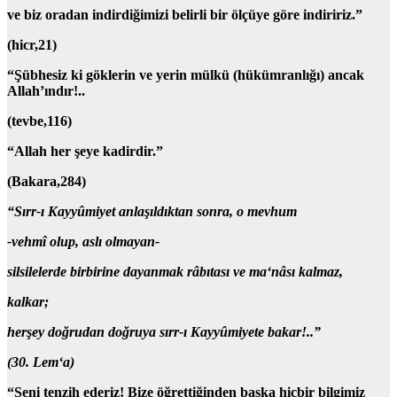
ve biz oradan indirdiğimizi belirli bir ölçüye göre indiririz.”
(hicr,21)
“Şübhesiz ki göklerin ve yerin mülkü (hükümranlığı) ancak
Allah’ındır!..
(tevbe,116)
“Allah her şeye kadirdir.”
(Bakara,284)
“Sırr-ı Kayyûmiyet
anlaşıldıktan sonra
, o mevhum
-vehmî olup, aslı olmayan-
silsilelerde birbirine dayanmak râbıtası ve ma‘nâsı kalmaz,
kalkar;
herşey doğrudan doğruya sırr-ı Kayyûmiyete bakar!..”
(30. Lem‘a)
“Seni tenzih ederiz! Bize öğrettiğinden başka hiçbir bilgimiz