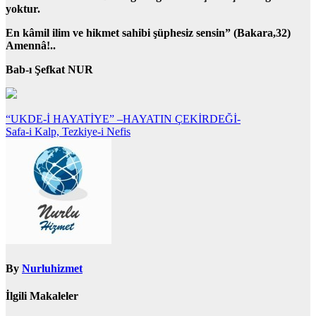
yoktur.
En kâmil ilim ve hikmet sahibi şüphesiz sensin” (Bakara,32)
Amennâ!..
Bab-ı Şefkat NUR
Yazı
“UKDE-İ HAYATİYE” –HAYATIN ÇEKİRDEĞİ-
Safa-i Kalp, Tezkiye-i Nefis
gezinmesi
By
Nurluhizmet
İlgili Makaleler