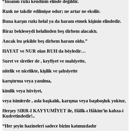
“İnsanın rızkı kendinin elinde değildir.
Rızık ne takdir edilmişse
odur; ne artar ne eksilir.
Buna karşın rızkı helal ya da haram etmek kişinin elindedir.
Biraz bekleseydi helalinden beş dirhem alacaktı.
Ancak bu şekilde beş dirhem haram oldu.”
HAYAT ve NUR olan RUH da böyledir…
Suret ve sîretler de , keyfiyet ve mahiyette,
nitelik ve nicelikte, kişilik ve şahsiyette
karıştırma veya yanılma,
kimlik veya hüviyet,
veya isimlerde , asla başkalık, karışma veya
başıboşluk yoktur,
Herşey SIRR-I KAYYUMİYET ile, Hâlîk-ı Hâkim’in kabza-i
Kudretindedir!..
“Her şeyin hazineleri sadece bizim katımızdadır