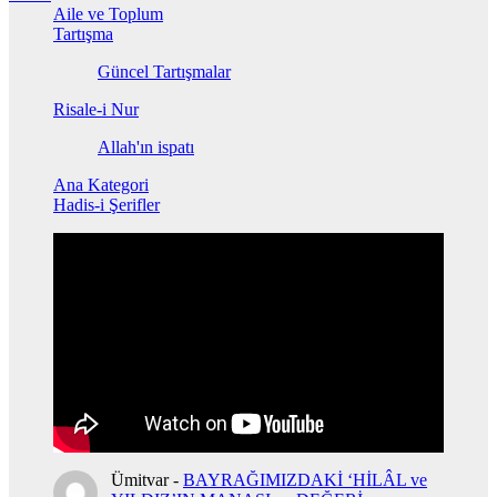
Aile ve Toplum
Tartışma
Güncel Tartışmalar
Risale-i Nur
Allah'ın ispatı
Ana Kategori
Hadis-i Şerifler
Ümitvar
-
BAYRAĞIMIZDAKİ ‘HİLÂL ve