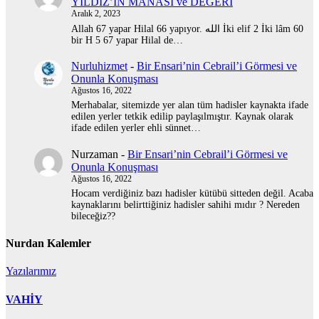
YILDIZ’IN MANASI ve DEĞERİ
Aralık 2, 2023
Allah 67 yapar Hilal 66 yapıyor. الله İki elif 2 İki lâm 60
bir H 5 67 yapar Hilal de…
Nurluhizmet
-
Bir Ensari’nin Cebrail’i Görmesi ve
Onunla Konuşması
Ağustos 16, 2022
Merhabalar, sitemizde yer alan tüm hadisler kaynakta ifade
edilen yerler tetkik edilip paylaşılmıştır. Kaynak olarak
ifade edilen yerler ehli sünnet…
Nurzaman
-
Bir Ensari’nin Cebrail’i Görmesi ve
Onunla Konuşması
Ağustos 16, 2022
Hocam verdiğiniz bazı hadisler kütübü sitteden değil. Acaba
kaynaklarını belirttiğiniz hadisler sahihi mıdır ? Nereden
bileceğiz??
Nurdan Kalemler
Yazılarımız
VAHİY