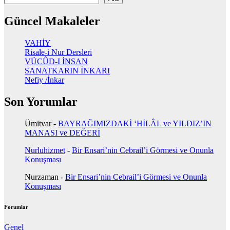
Güncel Makaleler
VAHİY
Risale-i Nur Dersleri
VÜCÛD-I İNSAN
SANATKARIN İNKARI
Nefiy /İnkar
Son Yorumlar
Ümitvar
-
BAYRAĞIMIZDAKİ ‘HİLÂL ve YILDIZ’IN
MANASI ve DEĞERİ
Nurluhizmet
-
Bir Ensari’nin Cebrail’i Görmesi ve Onunla
Konuşması
Nurzaman
-
Bir Ensari’nin Cebrail’i Görmesi ve Onunla
Konuşması
Forumlar
Genel