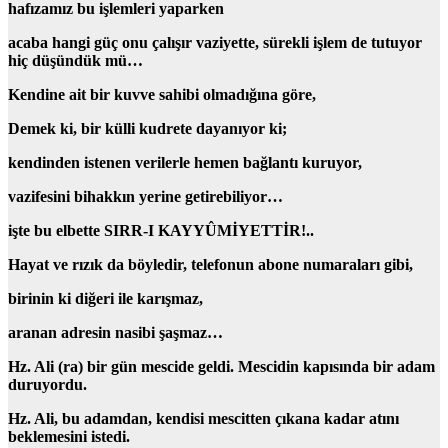
hafızamız bu işlemleri yaparken
acaba hangi güç
onu çalışır vaziyette,
sürekli
işlem de tutuyor
hiç düşündük mü…
Kendine ait
bir kuvve sahibi olmadığına
göre,
Demek ki, bir külli kudrete dayanıyor ki;
kendinden istenen verilerle hemen bağlantı kuruyor,
vazifesini bihakkın yerine getirebiliyor…
işte bu elbette
SIRR-I KAYYÛMİYETTİR!..
Hayat
ve
rızık
da böyledir, telefonun abone numaraları gibi,
birinin ki diğeri ile karışmaz,
aranan adresin nasibi şaşmaz…
Hz. Ali (ra) bir gün mescide geldi. Mescidin kapısında bir adam
duruyordu.
Hz. Ali, bu adamdan, kendisi mescitten çıkana kadar
atını
beklemesini istedi.