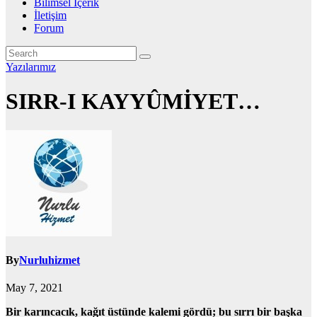
Bilimsel İçerik
İletişim
Forum
Yazılarımız
SIRR-I KAYYÛMİYET…
By
Nurluhizmet
May 7, 2021
Bir karıncacık, kağıt üstünde kalemi gördü; bu sırrı bir başka