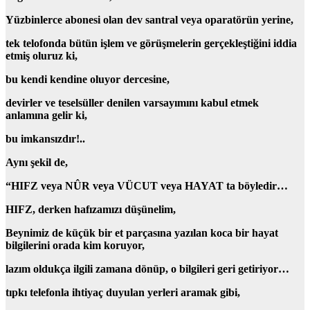
Yüzbinlerce abonesi olan dev santral veya oparatörün yerine,
tek telofonda bütün işlem ve görüşmelerin gerçekleştiğini iddia
etmiş oluruz ki,
bu kendi kendine oluyor dercesine,
devirler ve teselsüller
denilen varsayımını kabul etmek
anlamına gelir ki,
bu
imkansızdır!..
Aynı şekil de,
“HIFZ
veya
NÛR
veya
VÜCUT
veya
HAYAT
ta böyledir…
HIFZ,
derken hafızamızı düşünelim,
Beynimiz de küçük bir et parçasına yazılan koca bir hayat
bilgilerini orada kim koruyor,
lazım oldukça ilgili zamana dönüp,
o bilgileri geri getiriyor…
tıpkı telefonla ihtiyaç duyulan yerleri aramak gibi,