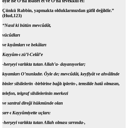
öyle ise O’na ibâdet et ve O’na tevekkül et!
Çünkü Rabbin, yapmakta olduklarınızdan gāfil değildir.”
(Hud,123)
“Nasıl ki bütün mevcûdât,
vücûdları
ve
kıyâmları
ve
bekâları
Kayyûm-ı zü’l-Celâl’e
-herşeyi varlıkta tutan Allah’a-
dayanıyorlar;
kıyamları O’nunladır. Öyle de; mevcûdât, keyfiyât ve ahvâlinde
binler silsilelerin
-birbirine bağlı iplerin-,
temsilde hatâ olmasın,
telefon, telgraf silsilelerinin merkezi
ve santral direği hükmünde olan
sırr-ı Kayyûmiyette
uçları:
-herşeyi varlıkta tutan Allah olması sırrında-,