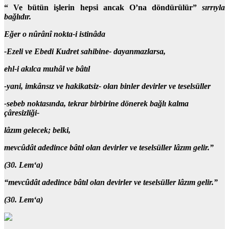
“ Ve bütün işlerin hepsi ancak O’na döndürülür”
sırrıyla
bağlıdır.
Eğer o
nûrânî nokta-i istinâda
-Ezeli ve Ebedi Kudret sahibine-
dayanmazlarsa,
ehl-i akılca muhâl ve bâtıl
-yani, imkânsız ve hakikatsiz-
olan binler devirler ve teselsüller
-sebeb noktasında, tekrar birbirine dönerek bağlı kalma
çâresizliği-
lâzım gelecek; belki,
mevcûdât adedince bâtıl olan devirler ve teselsüller lâzım gelir.”
(30. Lem‘a)
“mevcûdât adedince bâtıl olan devirler ve teselsüller lâzım gelir.”
(30. Lem‘a)