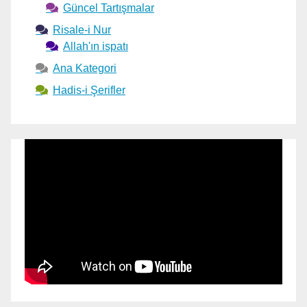
Güncel Tartışmalar
Risale-i Nur
Allah'ın ispatı
Ana Kategori
Hadis-i Şerifler