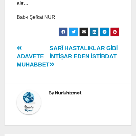
alır…
Bab-ı Şefkat NUR
Yazı
SARÎ HASTALIKLAR GİBİ
ADAVETE
İNTİŞAR EDEN İSTİBDAT
gezinmesi
MUHABBET
By
Nurluhizmet