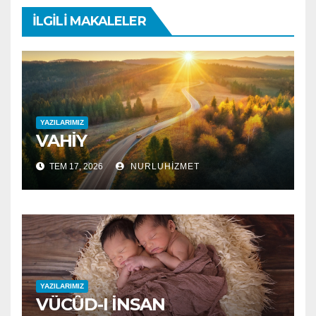
İLGILI MAKALELER
YAZILARIMIZ
VAHİY
TEM 17, 2026
NURLUHIZMET
YAZILARIMIZ
VÜCÛD-I İNSAN