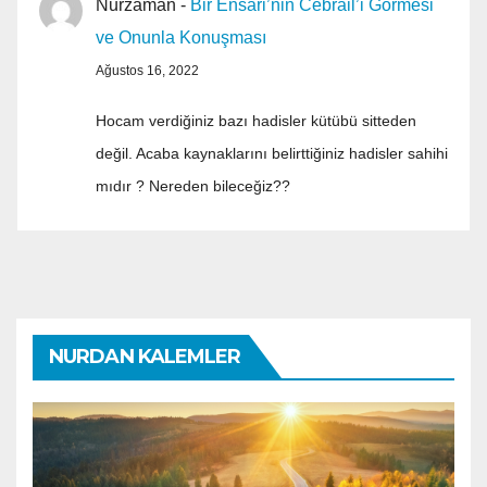
Nurzaman
-
Bir Ensari’nin Cebrail’i Görmesi
ve Onunla Konuşması
Ağustos 16, 2022
Hocam verdiğiniz bazı hadisler kütübü sitteden
değil. Acaba kaynaklarını belirttiğiniz hadisler sahihi
mıdır ? Nereden bileceğiz??
NURDAN KALEMLER