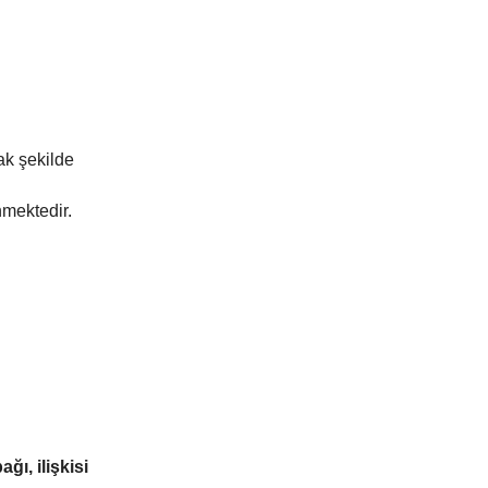
ak şekilde
nmektedir.
bağı, ilişkisi