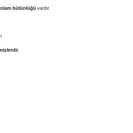
 anlam bütünlüğü
vardır.
n
işlerdir.