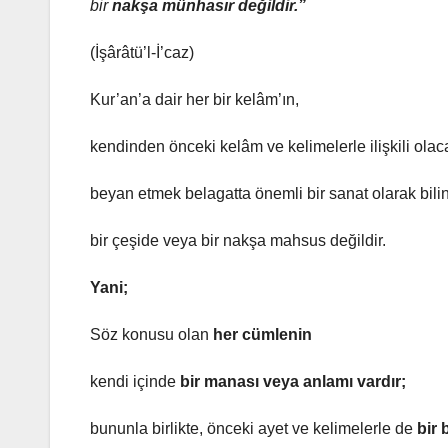
bir
nakşa
münhasır değildir.”
(İşârâtü’l-İ’caz)
Kur’an’a dair her bir kelâm’ın,
kendinden önceki kelâm ve kelimelerle ilişkili olac
beyan etmek belagatta önemli bir sanat olarak bili
bir çeşide veya bir nakşa mahsus değildir.
Yani;
Söz konusu olan
her cümlenin
kendi içinde
bir manası veya anlamı vardır;
bununla birlikte, önceki ayet ve kelimelerle de
bir 