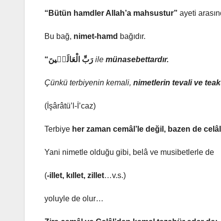
“Bütün hamdler Allah’a mahsustur”
ayeti arasınd
Bu bağ,
nimet-hamd
bağıdır.
“رَبِّ الْعَالَمٖينَ
ile
münasebettardır.
Çünkü terbiyenin kemali,
nimetlerin tevali ve teak
(İşârâtü’l-İ’caz)
Terbiye
her zaman cemâl’le değil, bazen de celâl
Yani nimetle olduğu gibi, belâ ve musibetlerle de
(
-illet, kıllet, zillet
…v.s.)
yoluyle de olur…