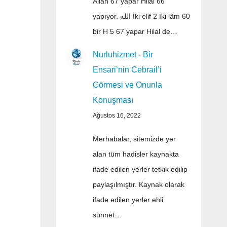
Allah 67 yapar Hilal 66
yapıyor. الله İki elif 2 İki lâm 60
bir H 5 67 yapar Hilal de…
Nurluhizmet
-
Bir
Ensari’nin Cebrail’i
Görmesi ve Onunla
Konuşması
Ağustos 16, 2022
Merhabalar, sitemizde yer
alan tüm hadisler kaynakta
ifade edilen yerler tetkik edilip
paylaşılmıştır. Kaynak olarak
ifade edilen yerler ehli
sünnet…