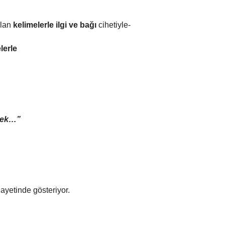
lan
kelimelerle ilgi ve bağı
cihetiyle-
lerle
tmek…”
ayetinde gösteriyor.