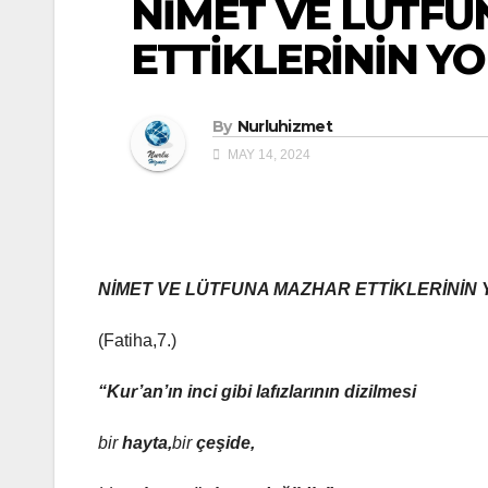
NİMET VE LÜTF
ETTİKLERİNİN Y
By
Nurluhizmet
MAY 14, 2024
NİMET VE LÜTFUNA MAZHAR ETTİKLERİNİN
(Fatiha,7.)
“Kur’an’ın inci gibi lafızlarının dizilmesi
bir
hayta,
bir
çeşide,