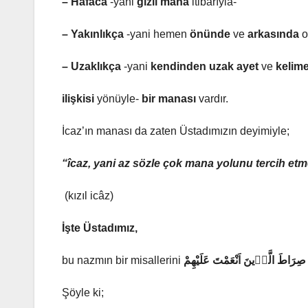
– Hafâca
-yani
gizli mana
itibarıyla-
– Yakınlıkça
-yani hemen
önünde
ve
arkasında
o
– Uzaklıkça
-yani
kendinden uzak ayet
ve
kelime
ilişkisi
yönüyle-
bir manası
vardır.
İcaz’ın manası da zaten Üstadımızın deyimiyle;
“îcaz,
yani az sözle çok mana yolunu tercih e
(kızıl icâz)
İşte Üstadımız,
bu nazmın bir misallerini
صِرَاطَ الَّذٖينَ اَنْعَمْتَ عَلَيْهِمْ
Şöyle ki;