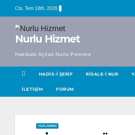
Skip
Cts. Tem 18th, 2026
to
content
Nurlu Hizmet
Hakikate Açılan Nurlu Pencere
HADIS-I ŞERIF
RISALE-I NUR
Y
İLETIŞIM
FORUM
YAZILARIMIZ