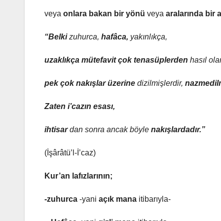
veya
onlara bakan bir yönü
veya
aralarında bir
“Belki
zuhurca,
hafâca,
yakınlıkça,
uzaklıkça mütefavit çok tenasüplerden
hasıl ola
pek çok nakışlar üzerine
dizilmişlerdir,
nazmedilm
Zaten i’cazın esası,
ihtisar
dan sonra ancak böyle
nakışlardadır.”
(İşârâtü’l-İ’caz)
Kur’an lafızlarının;
-zuhurca
-yani
açık mana
itibarıyla-