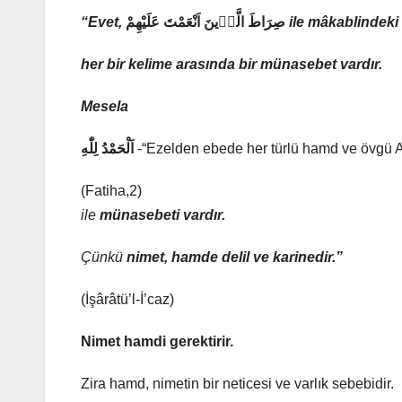
“Evet,
صِرَاطَ الَّذٖينَ اَنْعَمْتَ عَلَيْهِمْ
ile mâkablindeki
her bir kelime arasında bir münasebet vardır.
Mesela
اَلْحَمْدُ لِلّٰهِ
-“Ezelden ebede her türlü hamd ve övgü A
(Fatiha,2)
ile
münasebeti vardır.
Çünkü
nimet, hamde delil ve karinedir.”
(İşârâtü’l-İ’caz)
Nimet hamdi gerektirir.
Zira hamd, nimetin bir neticesi ve varlık sebebidir.