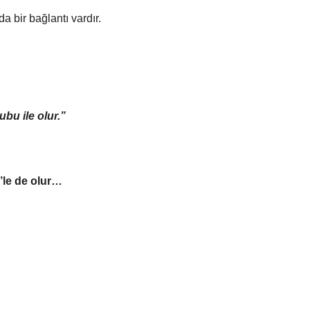
a bir bağlantı vardır.
ubu ile olur.”
’le de olur…