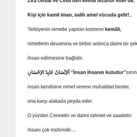
Zira cemâl ve Celâl’den kemal tezahür eder de;
Kişi için kamil iman, salih amel vücuda gelir!..
Terbiyenin nimetle yapılan kısmının
kemâli,
nimetlerin devamına ve birbiri ardınca daimi bir şek
ihsan edilmesine bağlıdır.
اَلاِنْسَانُ عَابِدُ الاِحْسَانِ “İnsan ihsanın kuludur”
sırrı
insan kendisine nimet verene muhabbet besler,
ona karşı alakada peyda eder.
O yüzden Cennetin ve daimi rahmet ve saadetin
ihsanı çok mühimdir…