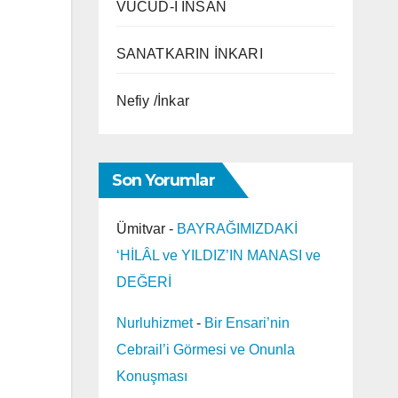
VÜCÛD-I İNSAN
SANATKARIN İNKARI
Nefiy /İnkar
Son Yorumlar
Ümitvar
-
BAYRAĞIMIZDAKİ
‘HİLÂL ve YILDIZ’IN MANASI ve
DEĞERİ
Nurluhizmet
-
Bir Ensari’nin
Cebrail’i Görmesi ve Onunla
Konuşması