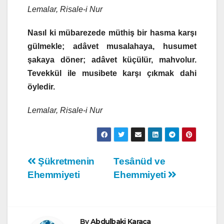
Lemalar, Risale-i Nur
Nasıl ki mübarezede müthiş bir hasma karşı
gülmekle; adâvet musalahaya, husumet
şakaya döner; adâvet küçülür, mahvolur.
Tevekkül ile musibete karşı çıkmak dahi
öyledir.
Lemalar, Risale-i Nur
Yazı
Şükretmenin
Tesânüd ve
Ehemmiyeti
Ehemmiyeti
gezinmesi
By
Abdulbaki Karaca