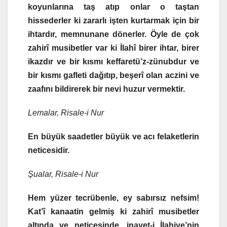
koyunlarına taş atıp onlar o taştan
hissederler ki zararlı işten kurtarmak için bir
ihtardır, memnunane dönerler. Öyle de çok
zahirî musibetler var ki İlahî birer ihtar, birer
ikazdır ve bir kısmı keffaretü’z-zünubdur ve
bir kısmı gafleti dağıtıp, beşerî olan aczini ve
zaafını bildirerek bir nevi huzur vermektir.
Lemalar, Risale-i Nur
En büyük saadetler büyük ve acı felaketlerin
neticesidir.
Şualar, Risale-i Nur
Hem yüzer tecrübenle, ey sabırsız nefsim!
Kat’î kanaatin gelmiş ki zahirî musibetler
altında ve neticesinde, inayet-i İlahiye’nin