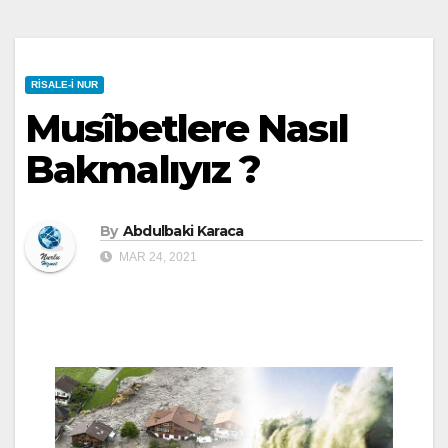
RISALE-I NUR
Musîbetlere Nasıl
Bakmalıyız ?
By
Abdulbaki Karaca
MAR 24, 2021