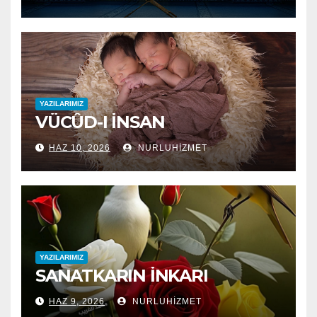
YAZILARIMIZ
VÜCÛD-I İNSAN
HAZ 10, 2026
NURLUHIZMET
YAZILARIMIZ
SANATKARIN İNKARI
HAZ 9, 2026
NURLUHIZMET