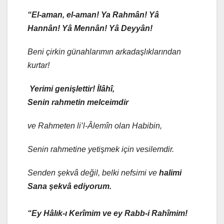
“El-aman, el-aman! Ya Rahmân! Yâ
Hannân! Yâ Mennân! Yâ Deyyân!
Beni çirkin günahlarımın arkadaşlıklarından
kurtar!
Yerimi genişlettir! İlâhî,
Senin rahmetin melceimdir
ve Rahmeten li’l-Âlemîn olan Habibin,
Senin rahmetine yetişmek için vesilemdir.
Senden şekvâ değil, belki nefsimi ve
halimi
Sana şekvâ ediyorum.
“Ey Hâlık-ı Kerîmim ve ey Rabb-i Rahîmim!