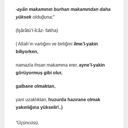
-ayân makamı
nın burhan makamından daha
yüksek
olduğuna;”
(İşârâtü’l-İcâz- fatiha)
( Allah’ın varlığını ve birliğini
ilme’l-yakin
biliyorken,
namazla ihsan makamına erer,
ayne’l-yakin
görüyormuş gibi olur,
gaibane olmaktan,
yani uzaklıktan,
huzurda hazırane olmak
yakınlığına yükselir!..)
“Üçüncüsü,