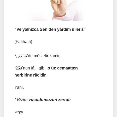
“Ve yalnızca Sen’den yardım dileriz”
(Fatiha,5)
نَسْتَعِينُ’de müstetir zamir,
نَعْبُدُ’nun fâili gibi,
o üç cemaatten
herbirine râcidir.
Yani,
“-Bizim
vücudumuzun zerratı
veya