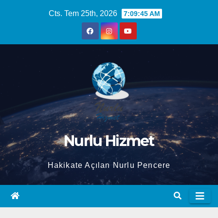
Skip
Cts. Tem 25th, 2026
7:09:46 AM
to
content
Nurlu Hizmet
Hakikate Açılan Nurlu Pencere