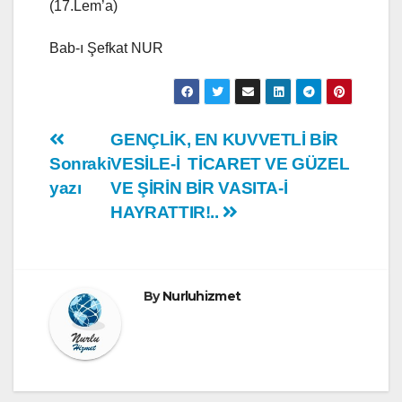
(17.Lem’a)
Bab-ı Şefkat NUR
Yazı
GENÇLİK, EN KUVVETLİ BİR
Sonraki
VESİLE-İ TİCARET VE GÜZEL
gezinmesi
yazı
VE ŞİRİN BİR VASITA-İ
HAYRATTIR!..
By
Nurluhizmet