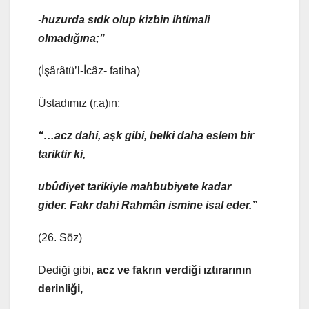
-huzur
da sıdk olup kizbin ihtimali
olmadığına;”
(İşârâtü’l-İcâz- fatiha)
Üstadımız (r.a)ın;
“…acz dahi, aşk gibi, belki daha eslem bir
tariktir ki,
ubûdiyet
tarikiyle mahbubiyete kadar
gider. Fakr dahi Rahmân ismine isal eder.”
(26. Söz)
Dediği gibi,
acz ve fakrın verdiği ıztırarının
derinliği,