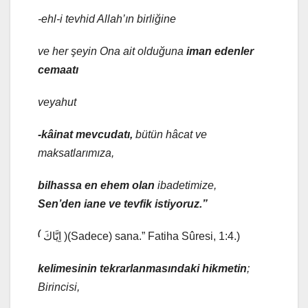
-ehl-i tevhid
Allah’ın birliğine
ve her şeyin Ona ait olduğuna
iman edenler
cemaatı
veyahut
-kâinat mevcudatı,
bütün hâcat ve
maksatlarımıza,
bilhassa en ehem olan
ibadetimize,
Sen’den iane ve tevfik istiyoruz.”
(
اِيَّاكَ
)(Sadece) sana.” Fatiha Sûresi, 1:4.)
kelimesinin tekrarlanmasındaki hikmetin
;
Birincisi,