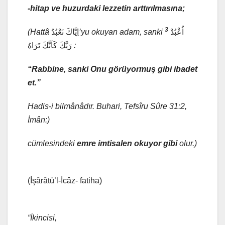
-hitap ve huzur
daki lezzetin arttırılmasına;
3
(Hattâ
اِيَّاكَ نَعْبُدُ
’yu okuyan adam, sanki
اُعْبُدْ
رَبَّكَ كَاَنَّكَ تَرَاهُ
:
“Rabbine, sanki Onu görüyormuş gibi ibadet
et.”
Hadis-i bilmânâdır. Buhari, Tefsîru Sûre 31:2,
İmân:)
cümlesindeki
emre imtisalen okuyor gibi
olur.)
(İşârâtü’l-İcâz- fatiha)
“İkincisi,