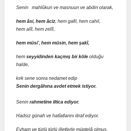
Senin mahlûkun ve masnuun ve abdin olarak,
hem âsi, hem âciz
, hem gafil, hem cahil,
hem alîl, hem zelîl,
hem müsi’, hem müsin, hem şakî,
hem
seyyidinden kaçmış bir köle
olduğu
halde,
kırk sene sonra nedamet edip
Senin dergâhına avdet etmek istiyor.
Senin
rahmetine iltica ediyor.
Hadsiz günah ve hatîatlarını itiraf ediyor.
Evham ve türlü türlü illetlerle müptelâ olmuş,