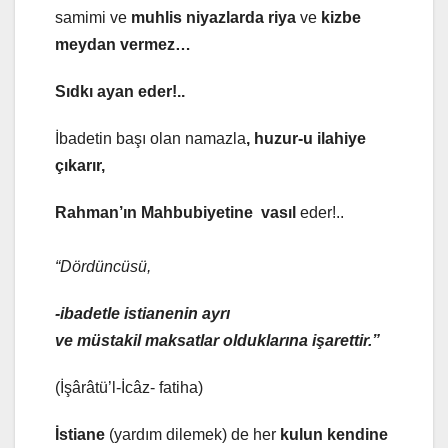
samimi ve
muhlis niyazlarda riya
ve
kizbe
meydan vermez…
Sıdkı ayan eder!..
İbadetin başı olan namazla
, huzur-u ilahiye
çıkarır,
Rahman’ın Mahbubiyetine vasıl
eder!..
“Dördüncüsü,
-ibadetle istianenin ayrı
ve müstakil maksatlar olduklarına işarettir.”
(İşârâtü’l-İcâz- fatiha)
İstiane
(yardım dilemek) de her
kulun kendine