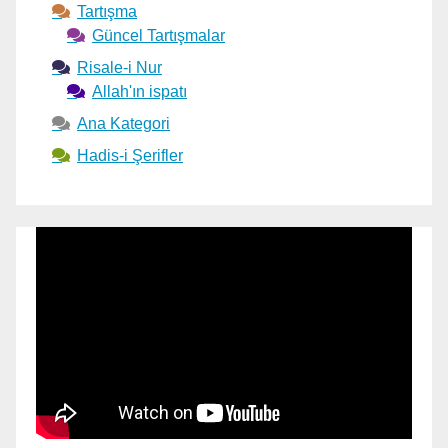
Tartışma
Güncel Tartışmalar
Risale-i Nur
Allah'ın ispatı
Ana Kategori
Hadis-i Şerifler