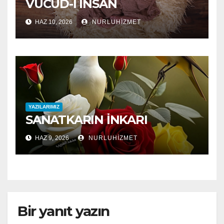
VÜCÛD-I İNSAN
HAZ 10, 2026
NURLUHIZMET
YAZILARIMIZ
SANATKARIN İNKARI
HAZ 9, 2026
NURLUHIZMET
Bir yanıt yazın