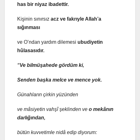
has bir niyaz ibadettir.
Kişinin sınırsız
acz ve fakrıyle Allah’a
sığınması
ve O’ndan yardım dilemesi
ubudiyetin
hûlasasıdır.
“Ve bilmüşahede gördüm ki,
Senden başka melce ve mence yok.
Günahların çirkin yüzünden
ve mâsiyetin vahşî şeklinden ve
o mekânın
darlığından,
bütün kuvvetimle nidâ edip diyorum: