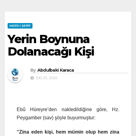
HADIS-I ŞERIF
Yerin Boynuna
Dolanacağı Kişi
By
Abdulbaki Karaca
EKI 29, 2020
Ebû Hüreyre’den nakledildiğine göre, Hz.
Peygamber (sav) şöyle buyurmuştur:
“Zina eden kişi, hem mümin olup hem zina