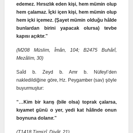
edemez. Hırsızlık eden kişi, hem mümin olup
hem çalamaz. İçki içen kişi, hem mümin olup
hem içki içemez. (Şayet mümin olduğu hâlde
bunlardan birini yapacak olursa) tevbe
kapısı açıktır.”
(M208 Müslim, Îmân, 104; B2475 Buhârî,
Mezâlim, 30)
Saîd b. Zeyd b. Amr b. Nüfeyl’den
nakledildiğine göre, Hz. Peygamber (sav) şöyle
buyurmuştur:
“…Kim bir karış (bile olsa) toprak çalarsa,
kıyamet günü o yer, yedi kat hâlinde onun
boynuna dolanır.”
(T1418 Tirmizî, Diyât, 21)