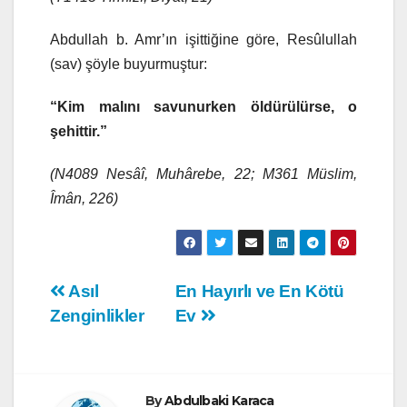
Abdullah b. Amr’ın işittiğine göre, Resûlullah
(sav) şöyle buyurmuştur:
“Kim malını savunurken öldürülürse, o
şehittir.”
(N4089 Nesâî, Muhârebe, 22; M361 Müslim,
Îmân, 226)
Yazı
Asıl
En Hayırlı ve En Kötü
Zenginlikler
Ev
gezinmesi
By
Abdulbaki Karaca