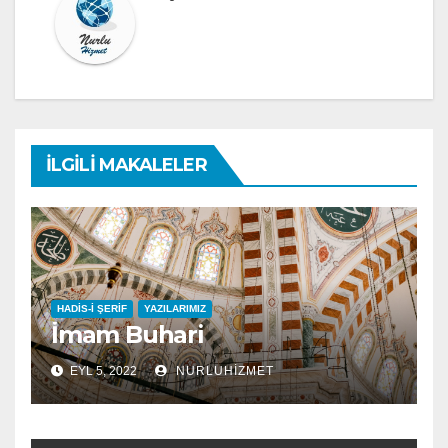
İLGILI MAKALELER
HADIS-I ŞERIF
YAZILARIMIZ
İmam Buhari
EYL 5, 2022
NURLUHIZMET