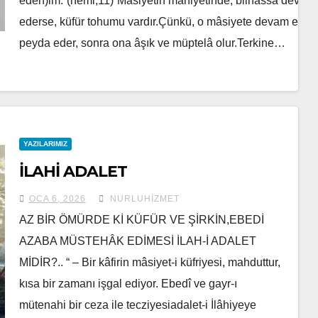
eden)im.”(neml,11)“Mâsiyetin mahiyetinde, bilhassa devam
ederse, küfür tohumu vardır.Çünkü, o mâsiyete devam eden,
peyda eder, sonra ona âşık ve müptelâ olur.Terkine…
YAZILARIMIZ
İLAHİ ADALET
OCA 6, 2026
NURLUHIZMET
AZ BİR ÖMÜRDE Kİ KÜFÜR VE ŞİRKİN,EBEDİ
AZABA MÜSTEHÂK EDİMESİ İLAH-İ ADALET
MİDİR?.. “ – Bir kâfirin mâsiyet-i küfriyesi, mahduttur,
kısa bir zamanı işgal ediyor. Ebedî ve gayr-ı
mütenahi bir ceza ile tecziyesiadalet-i İlâhiyeye