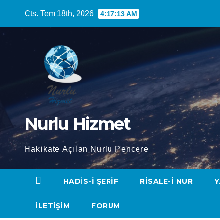
Skip
Cts. Tem 18th, 2026
4:17:14 AM
to
content
Nurlu Hizmet
Hakikate Açılan Nurlu Pencere
HADIS-I ŞERIF
RISALE-I NUR
Y
İLETIŞIM
FORUM