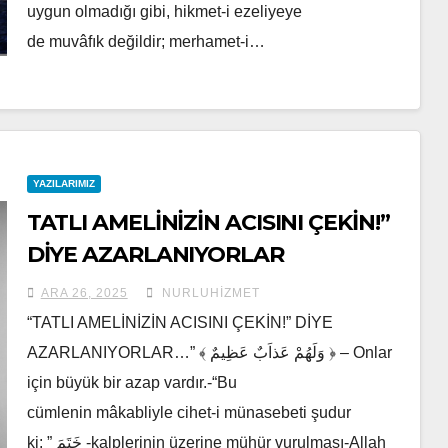
uygun olmadığı gibi, hikmet-i ezeliyeye
de muvâfık değildir; merhamet-i…
YAZILARIMIZ
TATLI AMELİNİZİN ACISINI ÇEKİN!”
DİYE AZARLANIYORLAR
ARA 26, 2025
NURLUHIZMET
“TATLI AMELİNİZİN ACISINI ÇEKİN!” DİYE
AZARLANIYORLAR…” ﴾ وَلَهُمْ عَذاَبٌ عَظِيمٌ ﴿ – Onlar
için büyük bir azap vardır.-“Bu
cümlenin mâkabliyle cihet-i münasebeti şudur
ki: ” خَتَمَ -kalplerinin üzerine mühür vurulması-Allah