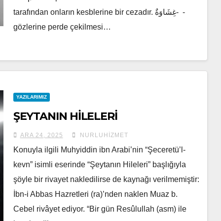
tarafından onların kesblerine bir cezadır. غِشَاوَةٌ- -
gözlerine perde çekilmesi…
YAZILARIMIZ
ŞEYTANIN HİLELERİ
ARA 24, 2025
NURLUHIZMET
Konuyla ilgili Muhyiddin ibn Arabi’nin “Şeceretü’l-
kevn” isimli eserinde “Şeytanın Hileleri” başlığıyla
şöyle bir rivayet nakledilirse de kaynağı verilmemiştir:
İbn-i Abbas Hazretleri (ra)’nden naklen Muaz b.
Cebel rivâyet ediyor. “Bir gün Resûlullah (asm) ile