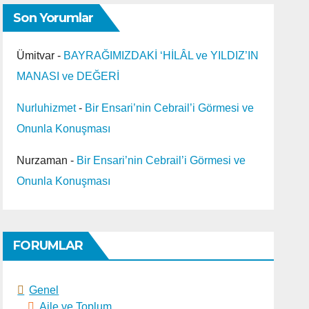
Son Yorumlar
Ümitvar
-
BAYRAĞIMIZDAKİ ‘HİLÂL ve YILDIZ’IN
MANASI ve DEĞERİ
Nurluhizmet
-
Bir Ensari’nin Cebrail’i Görmesi ve
Onunla Konuşması
DEVAM
Nurzaman
-
Bir Ensari’nin Cebrail’i Görmesi ve
Onunla Konuşması
im
FORUMLAR
irse,o
Genel
Aile ve Toplum