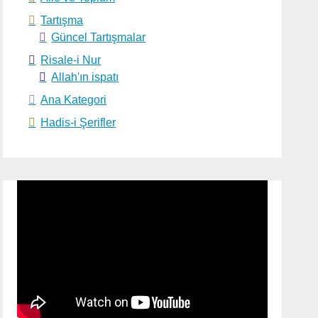
Tartışma
 ülfet
Güncel Tartışmalar
Risale-i Nur
Allah'ın ispatı
Ana Kategori
Hadis-i Şerifler