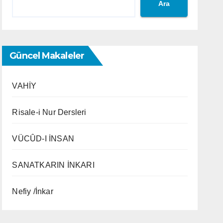
Ara
Güncel Makaleler
VAHİY
Risale-i Nur Dersleri
VÜCÛD-I İNSAN
SANATKARIN İNKARI
Nefiy /İnkar