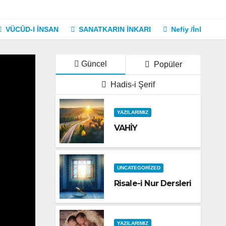
-I İNSAN
SANATKARIN İNKARI
Nefiy /İnkar
Nasıl 
Güncel
Popüler
Hadis-i Şerif
YAZILARIMIZ
VAHİY
UNCATEGORIZED
Risale-i Nur Dersleri
YAZILARIMIZ