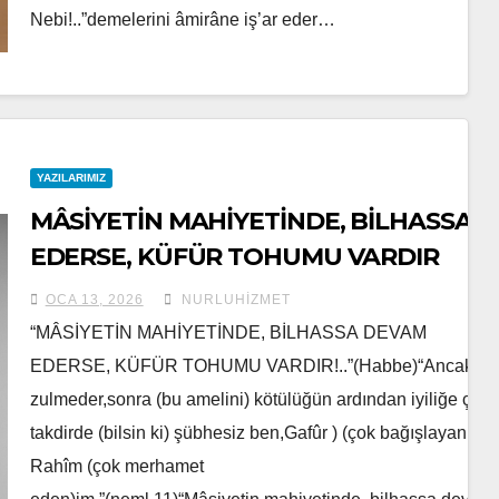
Nebi!..”demelerini âmirâne iş’ar eder…
YAZILARIMIZ
MÂSİYETİN MAHİYETİNDE, BİLHASSA 
EDERSE, KÜFÜR TOHUMU VARDIR
OCA 13, 2026
NURLUHIZMET
“MÂSİYETİN MAHİYETİNDE, BİLHASSA DEVAM
EDERSE, KÜFÜR TOHUMU VARDIR!..”(Habbe)“Ancak, k
zulmeder,sonra (bu amelini) kötülüğün ardından iyiliğe çevir
takdirde (bilsin ki) şübhesiz ben,Gafûr ) (çok bağışlayan ım,
Rahîm (çok merhamet