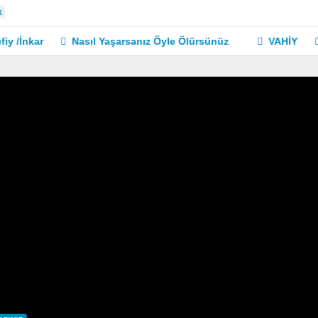
k
ar
Nasıl Yaşarsanız Öyle Ölürsünüz
VAHİY
VÜCÛD