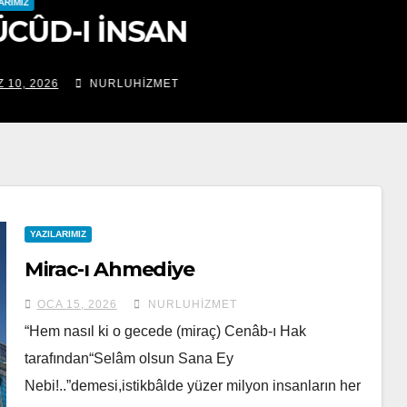
IMIZ
CÛD-I İNSAN
10, 2026
NURLUHIZMET
YAZILARIMIZ
Mirac-ı Ahmediye
OCA 15, 2026
NURLUHIZMET
“Hem nasıl ki o gecede (miraç) Cenâb-ı Hak
tarafından“Selâm olsun Sana Ey
Nebi!..”demesi,istikbâlde yüzer milyon insanların her