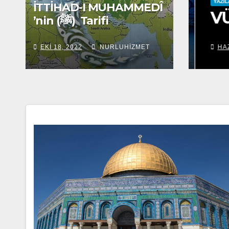
YAZILAR
İTTİHAD-I MUHAMMEDÎ
ersleri
VÜ
’nin (ﷺ) Tarifi
ZMET
EKI 18, 2022
NURLUHIZMET
HAZ 