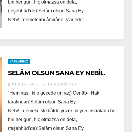
biri,her gün, hiç olmazsa on defa,
(teşehhüd’de)“Selâm olsun Sana Ey
Nebi!..”demelerini âmirâne iş’ar eder…
YAZILARIMIZ
SELÂM OLSUN SANA EY NEBİ!..
OCA 15, 2026
NURLUHIZMET
“Hem nasıl ki o gecede (miraç) Cenâb-ı Hak
tarafından“Selâm olsun Sana Ey
Nebi!..”demesi,istikbâlde yüzer milyon insanların her
biri,her gün, hiç olmazsa on defa,
(teşehhüd’de)“Selâm olsun Sana Ey