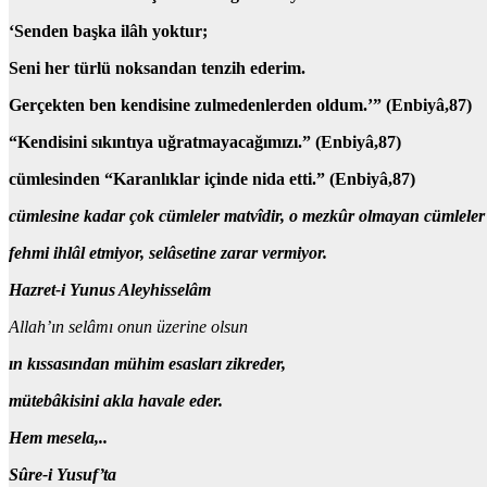
‘Senden başka ilâh yoktur;
Seni her türlü noksandan tenzih ederim.
Gerçekten ben kendisine zulmedenlerden oldum.’
” (Enbiyâ,87)
“Kendisini sıkıntıya uğratmayacağımızı.”
(Enbiyâ,87)
cümlesinden
“Karanlıklar içinde nida etti.”
(Enbiyâ,87)
cümlesine kadar çok cümleler matvîdir, o mezkûr olmayan cümleler 
fehmi ihlâl etmiyor, selâsetine zarar vermiyor.
Hazret-i Yunus Aleyhisselâm
Allah’ın selâmı onun üzerine olsun
ın kıssasından
mühim esasları zikreder,
mütebâkisini akla havale eder.
Hem mesela,..
Sûre-i Yusuf’ta