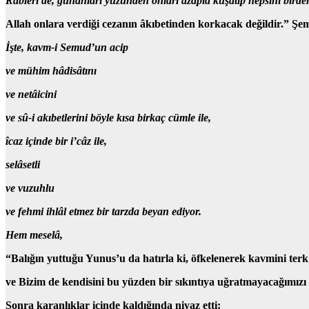
Rableri de, günahları yüzünden onları azapla kuşatıp hepsini birden
Allah onlara verdiği cezanın âkıbetinden korkacak değildir.” Şem
İşte, kavm-i Semud’un acip
ve mühim
hâdisâtını
ve netâicini
ve sû-i akıbetlerini böyle kısa birkaç cümle ile,
îcaz içinde bir i’câz ile,
selâsetli
ve vuzuhlu
ve fehmi ihlâl etmez bir tarzda beyan ediyor.
Hem meselâ,
“Balığın yuttuğu Yunus’u da hatırla ki, öfkelenerek kavmini terk
ve Bizim de kendisini bu yüzden bir sıkıntıya uğratmayacağımızı 
Sonra karanlıklar içinde kaldığında niyaz etti: