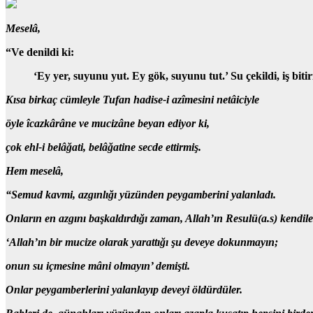
Meselâ,
“Ve denildi ki:
‘Ey yer, suyunu yut. Ey gök, suyunu tut.’ Su çekildi, iş bi
Kısa birkaç cümleyle Tufan hadise-i azîmesini netâiciyle
öyle îcazkârâne ve mucizâne beyan ediyor ki,
çok ehl-i belâğati, belâğatine secde ettirmiş.
Hem meselâ,
“Semud kavmi, azgınlığı yüzünden peygamberini yalanladı.
Onların en azgını başkaldırdığı zaman,
Allah’ın Resulü
(a.s) kendil
‘Allah’ın bir mucize olarak yarattığı şu deveye dokunmayın;
onun su içmesine mâni olmayın’
demişti.
Onlar peygamberlerini yalanlayıp deveyi öldürdüler.