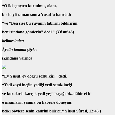
“O iki gençten kurtulmuş olanı,
bir hayli zaman sonra Yusuf’u hatırladı
“ve “Ben size bu rüyanın tâbirini bildiririm,
beni zindana gönderin” dedi.”
(Yûsuf.45)
kelimesinden
Âyetin tamamı şöyle
:
(
Zindana varınca,
“Ey Yûsuf, ey doğru sözlü kişi,” dedi.
“Yedi zayıf ineğin yediği yedi semiz ineği
ve kurularla karışık yedi yeşil başağı bize tâbir et ki
o insanların yanına bu haberle döneyim;
belki böylece senin kadrini bilirler.”
Yûsuf Sûresi, 12:46.)