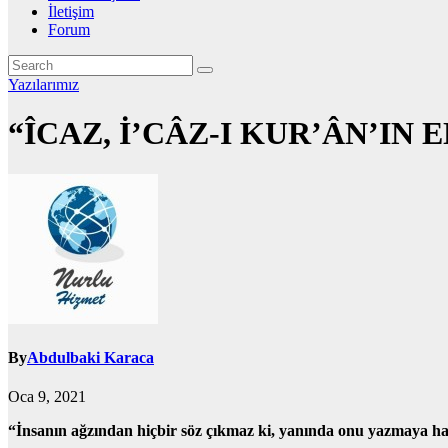
İletişim
Forum
Yazılarımız
“ÎCAZ, İ’CÂZ-I KUR’ÂN’IN 
By
Abdulbaki Karaca
Oca 9, 2021
“İnsanın ağzından hiçbir söz çıkmaz ki,
yanında onu yazmaya haz