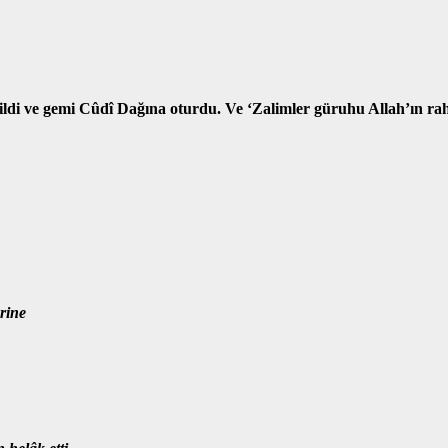
tirildi ve gemi Cûdî Dağına oturdu. Ve ‘Zalimler güruhu Allah’ın r
erine