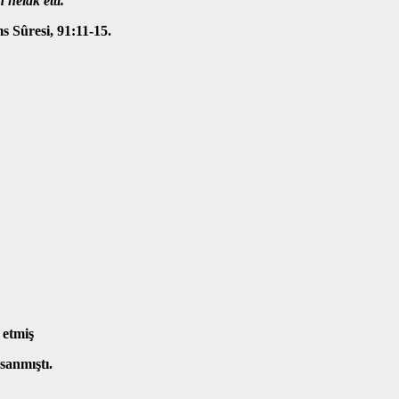
 helâk etti.
s Sûresi, 91:11-15.
 etmiş
sanmıştı.