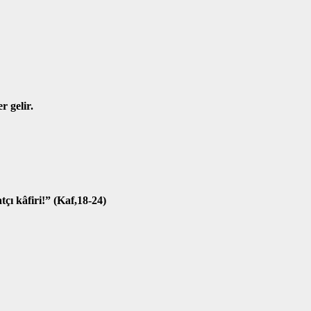
r gelir.
çı kâfiri!” (Kaf,18-24)