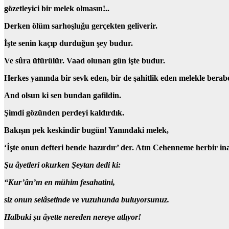
gözetleyici
bir
melek olmasın!..
Derken ölüm sarhoşluğu gerçekten geliverir.
İşte senin kaçıp durduğun şey budur.
Ve
sûra üfürülür
. Vaad olunan gün işte budur.
Herkes yanında bir sevk eden, bir de şahitlik eden melekle berabe
And olsun ki sen bundan gafildin.
Şimdi gözünden perdeyi kaldırdık.
Bakışın pek keskindir bugün! Yanındaki melek,
‘İşte onun defteri bende hazırdır’
der. Atın Cehenneme herbir inat
Şu âyetleri okurken Şeytan dedi ki:
“Kur’ân’ın en mühim fesahatini,
siz onun selâsetinde ve vuzuhunda buluyorsunuz.
Halbuki şu âyette nereden nereye atlıyor!