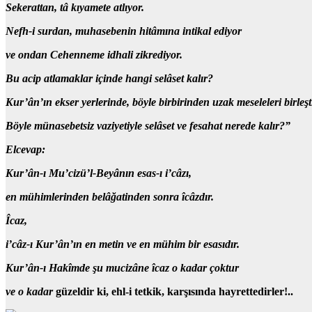
Sekerattan, tâ kıyamete atlıyor.
Nefh-i surdan,
muhasebenin hitâmına intikal ediyor
ve ondan Cehenneme idhali zikrediyor.
Bu acip atlamaklar içinde hangi selâset kalır?
Kur’ân’ın ekser yerlerinde,
böyle birbirinden uzak meseleleri birleşt
Böyle münasebetsiz vaziyetiyle
selâset ve fesahat nerede kalır?”
Elcevap:
Kur’ân-ı Mu’cizü’l-Beyânın esas-ı i’câzı,
en mühimlerinden belâğatinden sonra îcâzdır.
Îcaz,
i’câz-ı Kur’ân’ın en metin ve en mühim bir esasıdır.
Kur’ân-ı Hakîmde şu mucizâne îcaz o kadar çoktur
ve o kadar
güzeldir ki, ehl-i tetkik, karşısında hayrettedirler!..