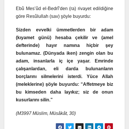
Ebû Mes’ûd el-Bedrî’den (ra) rivayet edildiğine
göre Resûlullah (sav) şöyle buyurdu:
Sizden evvelki ümmetlerden bir adam
(kıyamet günü) hesaba çekilir ve (amel
defterinde) hayır namına hiçbir şey
bulunamaz. (Dünyada iken) zengin olan bu
adam, insanlarla iç içe yaşar. Emrinde
çalışanlardan, eli darda bulunanların
borçlarını silmelerini isterdi. Yüce Allah
(meleklerine) şöyle buyurdu: “Affetmeye biz
bu kimseden daha layıkız; siz de onun
kusurlarını silin.”
(M3997 Müslim, Müsâkât, 30)