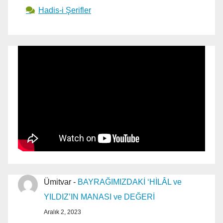
Hadis-i Şerifler
Ümitvar
-
BAYRAĞIMIZDAKİ ‘HİLÂL ve
YILDIZ’IN MANASI ve DEĞERİ
Aralık 2, 2023