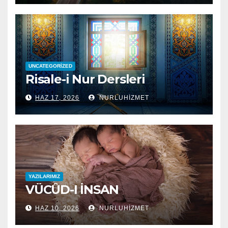
UNCATEGORIZED
Risale-i Nur Dersleri
HAZ 17, 2026
NURLUHIZMET
YAZILARIMIZ
VÜCÛD-I İNSAN
HAZ 10, 2026
NURLUHIZMET