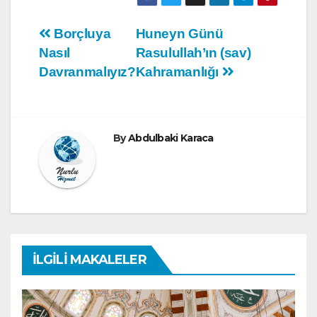
Yazı
Borçluya
Huneyn Günü
Nasıl
Rasulullah’ın (sav)
gezinmesi
Davranmalıyız?
Kahramanlığı
By
Abdulbaki Karaca
İLGILI MAKALELER