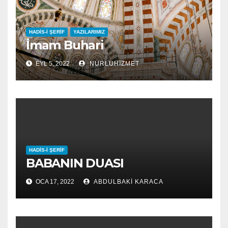
HADIS-I ŞERIF
YAZILARIMIZ
İmam Buhari
EYL 5, 2022
NURLUHIZMET
HADIS-I ŞERIF
BABANIN DUASI
OCA 17, 2022
ABDULBAKI KARACA