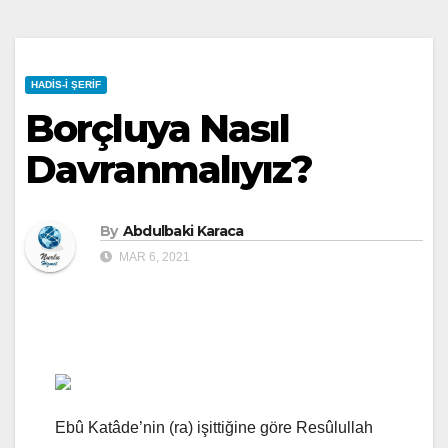
HADIS-I ŞERIF
Borçluya Nasıl
Davranmalıyız?
By
Abdulbaki Karaca
MAR 6, 2021
Ebû Katâde’nin (ra) işittiğine göre Resûlullah