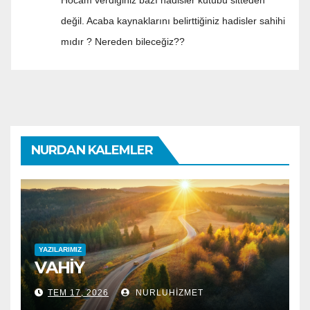
Hocam verdiğiniz bazı hadisler kütübü sitteden
değil. Acaba kaynaklarını belirttiğiniz hadisler sahihi
mıdır ? Nereden bileceğiz??
NURDAN KALEMLER
YAZILARIMIZ
VAHİY
TEM 17, 2026
NURLUHIZMET