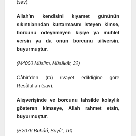
(sav):
Allah’ın kendisini kıyamet gününün
sıkıntılarından kurtarmasını isteyen kimse,
borcunu ödeyemeyen kişiye ya mühlet
versin ya da onun borcunu siliversin,
buyurmuştur.
(M4000 Müslim, Müsâkât, 32)
Câbir’den (ra) rivayet edildiğine göre
Resûlullah (sav):
Alışverişinde ve borcunu tahsilde kolaylık
gösteren kimseye, Allah rahmet etsin,
buyurmuştur.
(B2076 Buhârî, Büyû’, 16)