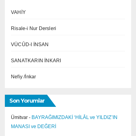
VAHİY
Risale-i Nur Dersleri
VÜCÛD-I İNSAN
SANATKARIN İNKARI
Nefiy /İnkar
Son Yorumlar
Ümitvar
-
BAYRAĞIMIZDAKİ ‘HİLÂL ve YILDIZ’IN
MANASI ve DEĞERİ