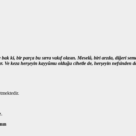
 bak ki,
bir parça bu sırra vakıf olasın.
Meselâ, biri arzda, diğeri sem
r.
Ve keza herşeyin kayyûmu olduğu cihetle de,
herşeyin nefsinden da
 etmektedir.
z.
ının