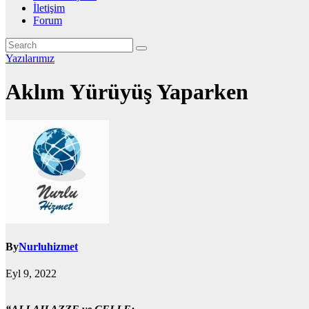
İletişim
Forum
Yazılarımız
Aklım Yürüyüş Yaparken
By
Nurluhizmet
Eyl 9, 2022