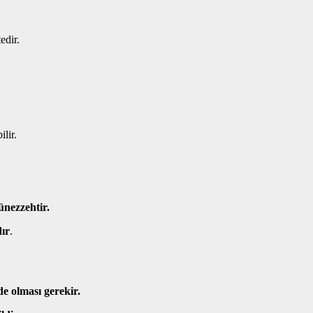
edir.
lir.
ünezzehtir.
ır
.
de olması gerekir.