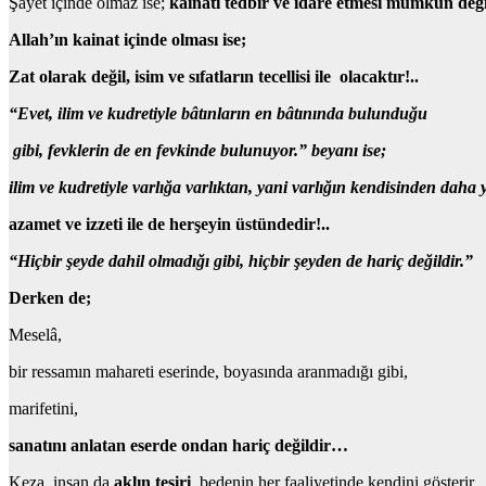
Şayet içinde olmaz ise;
kainatı tedbir ve idare etmesi mümkün deği
Allah’ın kainat içinde olması ise;
Zat olarak değil, isim ve sıfatların tecellisi ile olacaktır!..
“Evet, ilim ve kudretiyle
bâtınların en bâtınında
bulunduğu
gibi,
fevklerin de en fevkinde
bulunuyor.” beyanı ise;
ilim ve kudretiyle varlığa varlıktan, yani varlığın kendisinden daha 
azamet ve izzeti ile de herşeyin üstündedir!..
“Hiçbir şeyde dahil olmadığı gibi, hiçbir şeyden de hariç değildir.”
Derken de;
Meselâ,
bir ressamın mahareti eserinde, boyasında aranmadığı gibi,
marifetini,
sanatını anlatan eserde ondan hariç değildir…
Keza, insan da
aklın tesiri
, bedenin her faaliyetinde kendini gösterir,