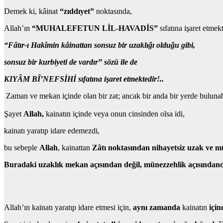
Demek ki, kâinat
“zıddıyet”
noktasında,
Allah’ın
“MUHALEFETUN LİL-HAVADİS”
sıfatına işaret etmekt
“Fâtır-ı Hakîmin kâinattan
sonsuz bir uzaklığı
olduğu gibi,
sonsuz bir kurbiyeti
de vardır” sözü ile de
KIYÂM BÎ’NEFSİHİ sıfatına işaret etmektedir!..
Zaman ve mekan içinde olan bir zat; ancak bir anda bir yerde bulunabi
Şayet
Allah,
kainatın içinde veya onun cinsinden olsa idi,
kainatı yaratıp idare edemezdi,
bu sebeple
Allah
, kainattan
Zâtı noktasından nihayetsiz uzak ve m
Buradaki uzaklık mekan açısından değil, münezzehlik açısındand
Allah’ın kainatı yaratıp idare etmesi için,
aynı zamanda
kainatın
için