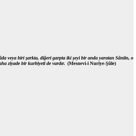
âda veya biri şarkta,
diğeri garpta iki şeyi bir anda yaratan Sâniin,
o
ha ziyade bir kurbiyeti de vardır.
(Mesnevi-i Nuriye-Şûle)