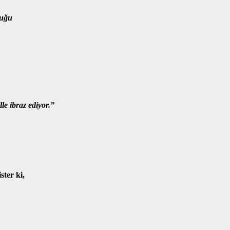
uğu
lle ibraz
ediyor.”
ster ki,