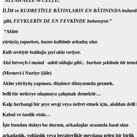
“ALLAH AZZE
ve CELLE;
İLİM
ve KUDRETİYLE BÂTINLARIN EN BÂTININDA
bulund
gibi,
FEVKLERİN DE EN FEVKİNDE
bulunuyor.”
“Aklım
yürüyüş
yaparken,
bazen kalbimle arkadaş
olur.
Kalb zevkiyle
bulduğu şeyi akla
veriyor.
Akıl
berveçh-i mutad
-adeti olduğu gibi-,
burhan şeklinde bir temsi
(Mesnevi-i Nuriye-Şûle)
Aklın yürüyüş yapması, düşünce dünyasında gezmek,
belli bir neticeye ulaşmaya çalışmak demektir…
Kalp herhangi bir şeye sevgi veya nefret etmek için, akıldan delil i
Kabul ve tasdik etsin…
İşte bundan dolayı bu durum, arkadaşlar arasında hasıl olan
arkadaşlık, yoldaşlık veya beraberlikle meydana gelen bir birlik