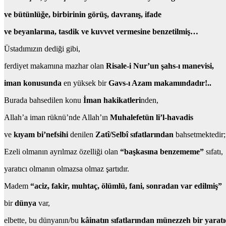
ve bütünlüğe, birbirinin görüş, davranış, ifade
ve beyanlarına, tasdik ve kuvvet vermesine benzetilmiş…
Üstadımızın dediği gibi,
ferdiyet makamına mazhar olan
Risale-i Nur’un şahs-ı manevisi,
iman konusunda
en yüksek bir
Gavs-ı Azam makamındadır!..
Burada bahsedilen konu
İman hakikatleri
nden,
Allah’a iman rüknü’nde Allah’ın
Muhalefetün li’l-havadis
ve
kıyam bi’nefsihi
denilen
Zatî/Selbî sıfatlarından
bahsetmektedir;
Ezeli olmanın ayrılmaz özelliği olan
“başkasına benzememe”
sıfatı,
yaratıcı olmanın olmazsa olmaz şartıdır.
Madem
“aciz, fakir, muhtaç, ölümlü, fani, sonradan var edilmiş”
bir
dünya
var,
elbette, bu dünyanın/bu
kâinatın sıfatlarından münezzeh bir yaratı