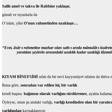
Salih amel ve takva ile Rabbine yaklaşır,
günah ve isyanlarla da
O’ndan, yâni
O’nun rahmetinden uzaklaşır…
“Evet,
âsâr-ı rahmetine mazhar olan sath-ı arzda mâmulât-ı kudrete
yaratılan şeylerin arasındaki uzaklık kadar uzaklığı lâzımdı
KIYAM BİNEFSİHİ
sıfatı da bir nevi kayyumiyet sıfatını da ihtiva
Buna göre,
sonradan var edilen hiç bir varlık
kendi başına
bağımsız olarak varlığını sürdüremez
, ayakta kalama
Öyleyse, onun şu andaki varlığı,
varlığı kendinden olan bir yaratıc
varlığından
kaynaklanıyor.